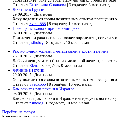
Здравствуйте! Мне 23 года. Пару лет назад у меня на теле
Ответ от
Екатерина Савикова
|
9 года/лет, 3 мес. назад
Лечение в Грузии
29.09.2017
|
Диагнозы
Хочу поделиться своим позитивным опытом посещения онк
Ответ от
Svetik555
|
8 года/лет, 10 мес. назад
Помощь психолога при лечении рака
02.09.2017
|
Диагнозы
При лечении рака психолог может определить, есть ли у 
Ответ от
psiholog
|
8 года/лет, 10 мес. назад
Рак молочной железы с метастазами в кости и печень
26.10.2017
|
Диагнозы
Добрый день, у мамы был рак молочной железы, вырезали гр
Ответ от
Elena
|
8 года/лет, 9 мес. назад
Лечение в Грузии
29.09.2017
|
Диагнозы
Хочу поделиться своим позитивным опытом посещения онк
Ответ от
Svetik555
|
8 года/лет, 10 мес. назад
Как лечится рак печени в Израиле
03.09.2017
|
Диагнозы
Как лечится рак печени в Израиле интересует многих люде
Ответ от
psiholog
|
8 года/лет, 10 мес. назад
Перейти на форум
Консультации онкологов