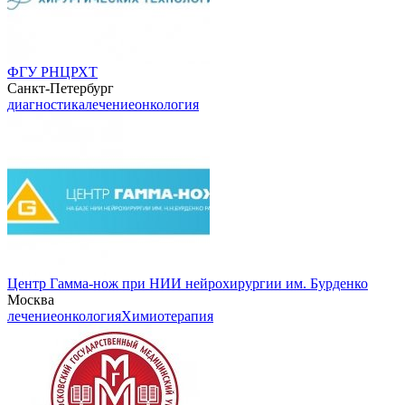
ФГУ РНЦРХТ
Санкт-Петербург
диагностика
лечение
онкология
Центр Гамма-нож при НИИ нейрохирургии им. Бурденко
Москва
лечение
онкология
Химиотерапия