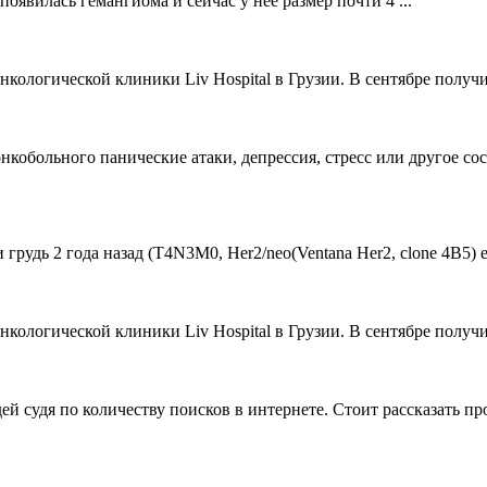
 появилась гемангиома и сейчас у нее размер почти 4 ...
ологической клиники Liv Hospital в Грузии. В сентябре получи
онкобольного панические атаки, депрессия, стресс или другое со
удь 2 года назад (Т4N3M0, Her2/neo(Ventana Her2, clone 4B5) estr
ологической клиники Liv Hospital в Грузии. В сентябре получи
й судя по количеству поисков в интернете. Стоит рассказать пр