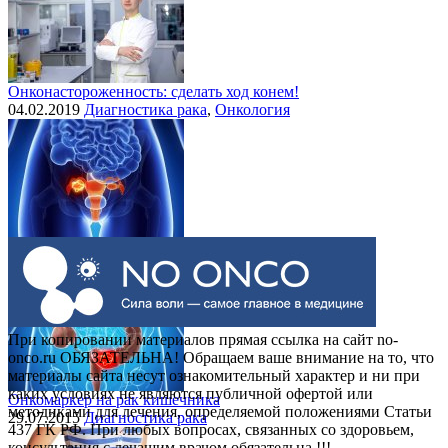
Онконастороженность: сделать ход конем!
04.02.2019
Диагностика рака
,
Онкология
Выделения при раке шейки матки
30.07.2015
Рак шейки матки
При копировании материалов прямая ссылка на сайт no-
onco.ru ОБЯЗАТЕЛЬНА! Обращаем ваше внимание на то, что
материалы сайта несут ознакомительный характер и ни при
каких условиях не являются публичной офертой или
Онкомаркер на рак кишечника
методиками для лечения, определяемой положениями Статьи
29.07.2015
Диагностика рака
437 ГК РФ. При любых вопросах, связанных со здоровьем,
консультация с лечащим врачом обязательна !!!