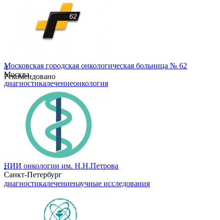
Московская городская онкологическая больница № 62
4
Москва
Рекомендовано
диагностика
лечение
онкология
НИИ онкологии им. Н.Н.Петрова
-
Санкт-Петербург
диагностика
лечение
научные исследования