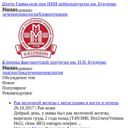
Центр Гамма-нож при НИИ нейрохирургии им. Бурденко
-
Москва
Рекомендовано
лечение
онкология
Химиотерапия
Клиника факультетской хирургии им. Н.Н. Бурденко
-
Москва
Рекомендовано
диагностика
лечение
онкология
Обсуждение тем
Новое
Популярное
Рекомендуемое
Рак молочной железы с метастазами в кости и печень
26.10.2017
|
Рак кожи
Добрый день, у мамы был рак молочной железы,
вырезали грудь 2 года назад (Т4N3M0, Her2/neo(Ventana
Her2, clone 4B5) estrogen reseptor ...