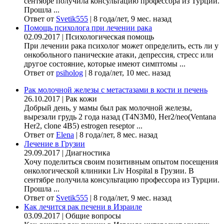
сентябре получила консультацию профессора из Турции.
Прошла ...
Ответ от
Svetik555
|
8 года/лет, 9 мес. назад
Помощь психолога при лечении рака
02.09.2017
|
Психологическая помощь
При лечении рака психолог может определить, есть ли у
онкобольного панические атаки, депрессия, стресс или
другое состояние, которые имеют симптомы ...
Ответ от
psiholog
|
8 года/лет, 10 мес. назад
Рак молочной железы с метастазами в кости и печень
26.10.2017
|
Рак кожи
Добрый день, у мамы был рак молочной железы,
вырезали грудь 2 года назад (Т4N3M0, Her2/neo(Ventana
Her2, clone 4B5) estrogen reseptor ...
Ответ от
Elena
|
8 года/лет, 8 мес. назад
Лечение в Грузии
29.09.2017
|
Диагностика
Хочу поделиться своим позитивным опытом посещения
онкологической клиники Liv Hospital в Грузии. В
сентябре получила консультацию профессора из Турции.
Прошла ...
Ответ от
Svetik555
|
8 года/лет, 9 мес. назад
Как лечится рак печени в Израиле
03.09.2017
|
Общие вопросы