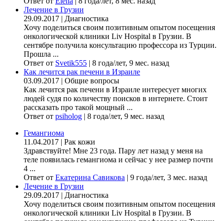
Ответ от
Elena
|
8 года/лет, 8 мес. назад
Лечение в Грузии
29.09.2017
|
Диагностика
Хочу поделиться своим позитивным опытом посещения
онкологической клиники Liv Hospital в Грузии. В
сентябре получила консультацию профессора из Турции.
Прошла ...
Ответ от
Svetik555
|
8 года/лет, 9 мес. назад
Как лечится рак печени в Израиле
03.09.2017
|
Общие вопросы
Как лечится рак печени в Израиле интересует многих
людей судя по количеству поисков в интернете. Стоит
рассказать про такой мощный ...
Ответ от
psiholog
|
8 года/лет, 9 мес. назад
Гемангиома
11.04.2017
|
Рак кожи
Здравствуйте! Мне 23 года. Пару лет назад у меня на
теле появилась гемангиома и сейчас у нее размер почти
4 ...
Ответ от
Екатерина Савикова
|
9 года/лет, 3 мес. назад
Лечение в Грузии
29.09.2017
|
Диагностика
Хочу поделиться своим позитивным опытом посещения
онкологической клиники Liv Hospital в Грузии. В