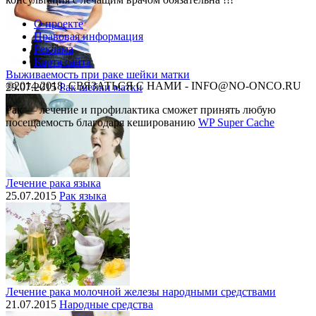
О проекте
Правовая информация
Реклама
Карта сайта
Выживаемость при раке шейки матки
©2014-2018, СВЯЗАТЬСЯ С НАМИ - INFO@NO-ONCO.RU
29.07.2015
Рак шейки матки
Рак — лечение и профилактика cможет принять любую
посещаемость благодаря кешированию
WP Super Cache
Лечение рака языка
25.07.2015
Рак языка
Лечение рака молочной железы народными средствами
21.07.2015
Народные средства