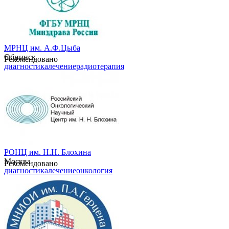
МРНЦ им. А.Ф.Цыба
-
Обнинск
Рекомендовано
диагностика
лечение
радиотерапия
РОНЦ им. Н.Н. Блохина
-
Москва
Рекомендовано
диагностика
лечение
онкология