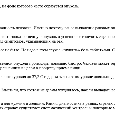
на фоне которого часто образуется опухоль.
язанность человека. Именно поэтому ранее выявление раковых о
ыявить злокачественную опухоль и успешно ее излечить еще на к
ряд симптомов, указывающих на рак.
 не было. Не надо в этом случае «глушить» боль таблетками. Са
венной опухоли происходит довольно быстро. Человек может тер
в дальнейшем в целом к процессу приема пищи.
льного уровня до 37,2 С и держаться на этом уровне довольно д
й. Заметили, что состояние дермы ухудшилось, начали выпадать 
 для мужчин и женщин. Ранняя диагностика в разных странах от
их странах существуют систематический контроль и повторные 