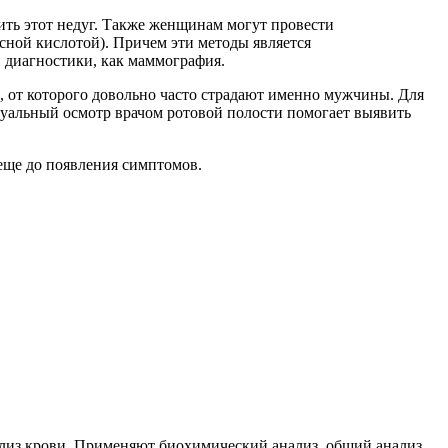
ить этот недуг. Также женщинам могут провести
сной кислотой). Причем эти методы является
 диагностики, как маммография.
 от которого довольно часто страдают именно мужчины. Для
изуальный осмотр врачом ротовой полости помогает выявить
еще до появления симптомов.
ализ крови. Применяют биохимический анализ, общий анализ,