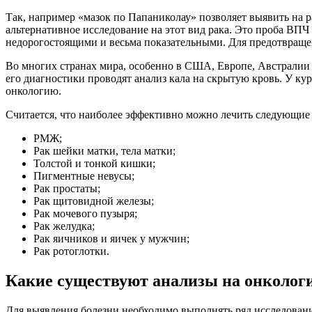
Так, например «мазок по Папаниколау» позволяет выявить на р
альтернативное исследование на этот вид рака. Это проба ВПЧ
недорогостоящими и весьма показательными. Для предотвраще
Во многих странах мира, особенно в США, Европе, Австралии 
его диагностики проводят анализ кала на скрытую кровь. У ку
онкологию.
Считается, что наиболее эффективно можно лечить следующие 
РМЖ;
Рак шейки матки, тела матки;
Толстой и тонкой кишки;
Пигментные невусы;
Рак простаты;
Рак щитовидной железы;
Рак мочевого пузыря;
Рак желудка;
Рак яичников и яичек у мужчин;
Рак ротоглотки.
Какие существуют анализы на онколог
Для выявления болезни необходимо выполнять ряд исследовани