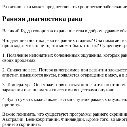
Развитию рака может предшествовать хроническое заболевание, 
Ранняя диагностика рака
Великий Будда говорил «сохранение тела в добром здравие об
Что дает диагностика рака на ранних стадиях? Она помогает в
происходит что-то не то, что может быть это рак? Существует 
1. Появление непонятных болезненных ощущения, которых ранее
своих проблемах.
2. Снижение веса. Потеря килограммов при развитии злокачест
аппетит, изменяются вкусы, появляется отвращение к мясу, а 
3. Температура. Она может повышаться незначительно от норма
заражении организма токсическими веществами опухоли.
4. Зуд и сухость кожи, также частый спутник раковых опухоле
причину.
Важно понимать, что существуют программы раннего скрининга
Австралии, Великобритании, Финляндии. Кроме того, во мног
раннего скрининга.