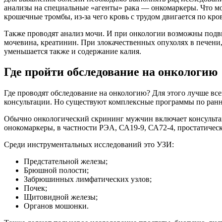
анализы на специальные «агенты» рака — онкомаркеры. Что мож
крошечные тромбы, из-за чего кровь с трудом двигается по кро
Также проводят анализ мочи. И при онкологии возможны подви
мочевина, креатинин. При злокачественных опухолях в печени
уменьшается также и содержание калия.
Где пройти обследование на онкологию
Где проводят обследование на онкологию? Для этого лучше все
консультации. Но существуют комплексные программы по ран
Обычно онкологический скрининг мужчин включает консультаци
онокомаркеры, в частности РЭА, СА19-9, СА72-4, простатиче
Среди инструментальных исследований это УЗИ:
Предстательной железы;
Брюшной полости;
Забрюшинных лимфатических узлов;
Почек;
Щитовидной железы;
Органов мошонки.