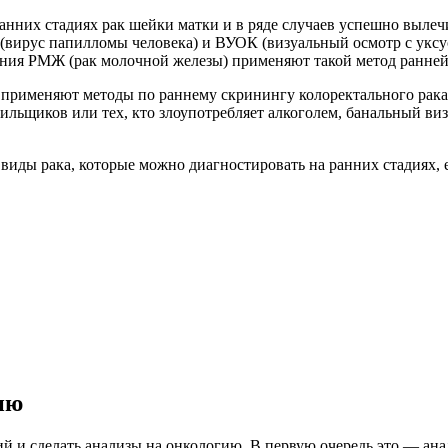
анних стадиях рак шейки матки и в ряде случаев успешно вылеч
 (вирус папилломы человека) и ВУОК (визуальный осмотр с уксу
ния РМЖ (рак молочной железы) применяют такой метод ранней
применяют методы по раннему скринингу колоректального рака,
рильщиков или тех, кто злоупотребляет алкоголем, банальный в
виды рака, которые можно диагностировать на ранних стадиях, 
ию
й и сделать анализы на онкологию. В первую очередь это — ан