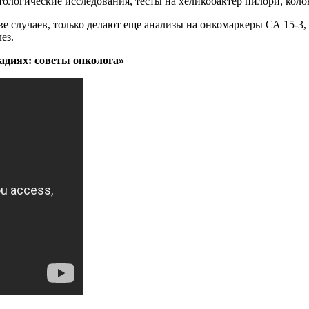
тологические исследования, тесты на хеликобактер пилори, кол
 случаев, только делают еще анализы на онкомаркеры СА 15-3,
ез.
адиях: советы онколога»