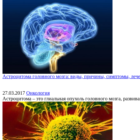
Астроцитома головного мозга: виды, причины, симптомы, леч
27.03.2017
Онкология
Астроцитома – это глиальная опухоль головного мозга, развива