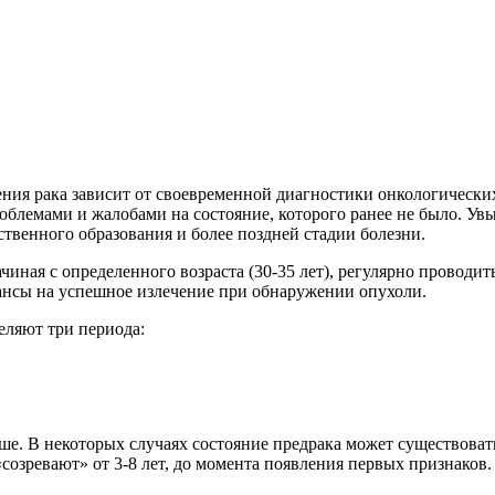
ния рака зависит от своевременной диагностики онкологических 
роблемами и жалобами на состояние, которого ранее не было. Ув
твенного образования и более поздней стадии болезни.
ачиная с определенного возраста (30-35 лет), регулярно проводит
ансы на успешное излечение при обнаружении опухоли.
еляют три периода:
. В некоторых случаях состояние предрака может существовать у
созревают» от 3-8 лет, до момента появления первых признаков.