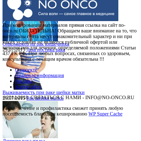
30.07.2015
Рак шейки матки
При копировании материалов прямая ссылка на сайт no-
onco.ru ОБЯЗАТЕЛЬНА! Обращаем ваше внимание на то, что
материалы сайта несут ознакомительный характер и ни при
каких условиях не являются публичной офертой или
Онкомаркер на рак кишечника
методиками для лечения, определяемой положениями Статьи
29.07.2015
Диагностика рака
437 ГК РФ. При любых вопросах, связанных со здоровьем,
консультация с лечащим врачом обязательна !!!
О проекте
Правовая информация
Реклама
Карта сайта
Выживаемость при раке шейки матки
©2014-2018, СВЯЗАТЬСЯ С НАМИ - INFO@NO-ONCO.RU
29.07.2015
Рак шейки матки
Рак — лечение и профилактика cможет принять любую
посещаемость благодаря кешированию
WP Super Cache
Лечение рака языка