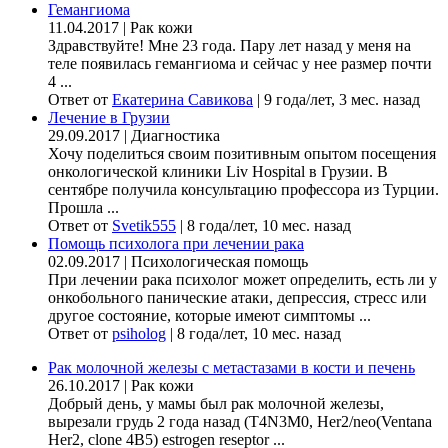
Гемангиома
11.04.2017
|
Рак кожи
Здравствуйте! Мне 23 года. Пару лет назад у меня на
теле появилась гемангиома и сейчас у нее размер почти
4 ...
Ответ от
Екатерина Савикова
|
9 года/лет, 3 мес. назад
Лечение в Грузии
29.09.2017
|
Диагностика
Хочу поделиться своим позитивным опытом посещения
онкологической клиники Liv Hospital в Грузии. В
сентябре получила консультацию профессора из Турции.
Прошла ...
Ответ от
Svetik555
|
8 года/лет, 10 мес. назад
Помощь психолога при лечении рака
02.09.2017
|
Психологическая помощь
При лечении рака психолог может определить, есть ли у
онкобольного панические атаки, депрессия, стресс или
другое состояние, которые имеют симптомы ...
Ответ от
psiholog
|
8 года/лет, 10 мес. назад
Рак молочной железы с метастазами в кости и печень
26.10.2017
|
Рак кожи
Добрый день, у мамы был рак молочной железы,
вырезали грудь 2 года назад (Т4N3M0, Her2/neo(Ventana
Her2, clone 4B5) estrogen reseptor ...