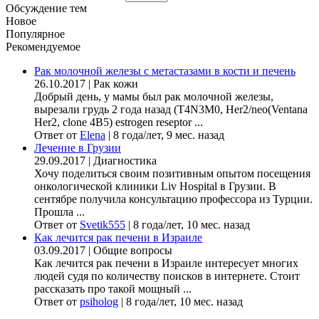
Обсуждение тем
Новое
Популярное
Рекомендуемое
Рак молочной железы с метастазами в кости и печень
26.10.2017
|
Рак кожи
Добрый день, у мамы был рак молочной железы,
вырезали грудь 2 года назад (Т4N3M0, Her2/neo(Ventana
Her2, clone 4B5) estrogen reseptor ...
Ответ от
Elena
|
8 года/лет, 9 мес. назад
Лечение в Грузии
29.09.2017
|
Диагностика
Хочу поделиться своим позитивным опытом посещения
онкологической клиники Liv Hospital в Грузии. В
сентябре получила консультацию профессора из Турции.
Прошла ...
Ответ от
Svetik555
|
8 года/лет, 10 мес. назад
Как лечится рак печени в Израиле
03.09.2017
|
Общие вопросы
Как лечится рак печени в Израиле интересует многих
людей судя по количеству поисков в интернете. Стоит
рассказать про такой мощный ...
Ответ от
psiholog
|
8 года/лет, 10 мес. назад