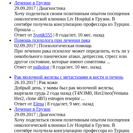
Лечение в Грузии
29.09.2017
|
Диагностика
Хочу поделиться своим позитивным опытом посещения
онкологической клиники Liv Hospital в Грузии. В
сентябре получила консультацию профессора из Турции.
Прошла ...
Ответ от
Svetik555
|
8 года/лет, 10 мес. назад
Помощь психолога при лечении рака
02.09.2017
|
Психологическая помощь
При лечении рака психолог может определить, есть ли у
онкобольного панические атаки, депрессия, стресс или
другое состояние, которые имеют симптомы ...
Ответ от
psiholog
|
8 года/лет, 10 мес. назад
Рак молочной железы с метастазами в кости и печень
26.10.2017
|
Рак кожи
Добрый день, у мамы был рак молочной железы,
вырезали грудь 2 года назад (Т4N3M0, Her2/neo(Ventana
Her2, clone 4B5) estrogen reseptor ...
Ответ от
Elena
|
8 года/лет, 9 мес. назад
Лечение в Грузии
29.09.2017
|
Диагностика
Хочу поделиться своим позитивным опытом посещения
онкологической клиники Liv Hospital в Грузии. В
сентябре получила консультацию профессора из Турции.