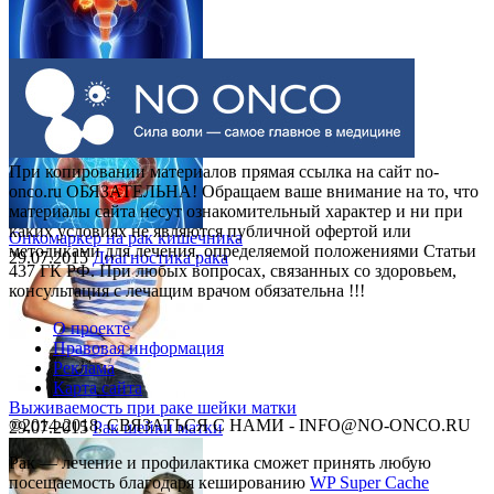
Выделения при раке шейки матки
30.07.2015
Рак шейки матки
При копировании материалов прямая ссылка на сайт no-
onco.ru ОБЯЗАТЕЛЬНА! Обращаем ваше внимание на то, что
материалы сайта несут ознакомительный характер и ни при
каких условиях не являются публичной офертой или
Онкомаркер на рак кишечника
методиками для лечения, определяемой положениями Статьи
29.07.2015
Диагностика рака
437 ГК РФ. При любых вопросах, связанных со здоровьем,
консультация с лечащим врачом обязательна !!!
О проекте
Правовая информация
Реклама
Карта сайта
Выживаемость при раке шейки матки
©2014-2018, СВЯЗАТЬСЯ С НАМИ - INFO@NO-ONCO.RU
29.07.2015
Рак шейки матки
Рак — лечение и профилактика cможет принять любую
посещаемость благодаря кешированию
WP Super Cache