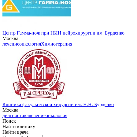
Центр Гамма-нож при НИИ нейрохирургии им. Бурденко
Москва
лечение
онкология
Химиотерапия
Клиника факультетской хирургии им. Н.Н. Бурденко
Москва
диагностика
лечение
онкология
Поиск
Найти клинику
Найти врача