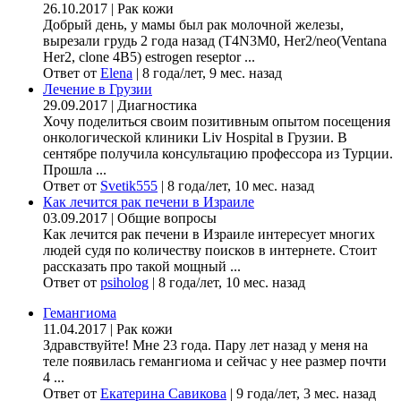
26.10.2017
|
Рак кожи
Добрый день, у мамы был рак молочной железы,
вырезали грудь 2 года назад (Т4N3M0, Her2/neo(Ventana
Her2, clone 4B5) estrogen reseptor ...
Ответ от
Elena
|
8 года/лет, 9 мес. назад
Лечение в Грузии
29.09.2017
|
Диагностика
Хочу поделиться своим позитивным опытом посещения
онкологической клиники Liv Hospital в Грузии. В
сентябре получила консультацию профессора из Турции.
Прошла ...
Ответ от
Svetik555
|
8 года/лет, 10 мес. назад
Как лечится рак печени в Израиле
03.09.2017
|
Общие вопросы
Как лечится рак печени в Израиле интересует многих
людей судя по количеству поисков в интернете. Стоит
рассказать про такой мощный ...
Ответ от
psiholog
|
8 года/лет, 10 мес. назад
Гемангиома
11.04.2017
|
Рак кожи
Здравствуйте! Мне 23 года. Пару лет назад у меня на
теле появилась гемангиома и сейчас у нее размер почти
4 ...
Ответ от
Екатерина Савикова
|
9 года/лет, 3 мес. назад