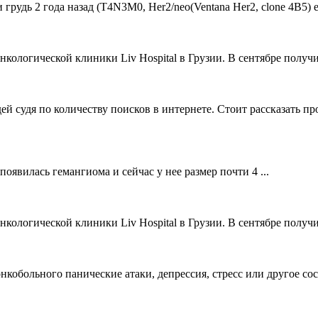
удь 2 года назад (Т4N3M0, Her2/neo(Ventana Her2, clone 4B5) estr
ологической клиники Liv Hospital в Грузии. В сентябре получи
й судя по количеству поисков в интернете. Стоит рассказать пр
 появилась гемангиома и сейчас у нее размер почти 4 ...
ологической клиники Liv Hospital в Грузии. В сентябре получи
онкобольного панические атаки, депрессия, стресс или другое со