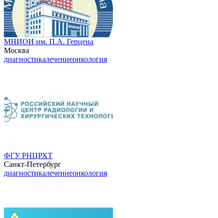
МНИОИ им. П.А. Герцена
Москва
диагностика
лечение
онкология
ФГУ РНЦРХТ
Санкт-Петербург
диагностика
лечение
онкология