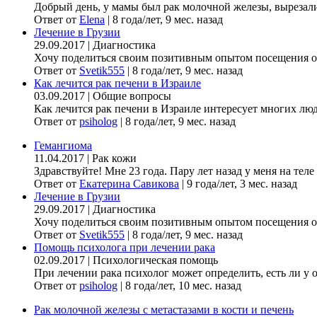
Добрый день, у мамы был рак молочной железы, вырезали гр
Ответ от
Elena
|
8 года/лет, 9 мес. назад
Лечение в Грузии
29.09.2017
|
Диагностика
Хочу поделиться своим позитивным опытом посещения онк
Ответ от
Svetik555
|
8 года/лет, 9 мес. назад
Как лечится рак печени в Израиле
03.09.2017
|
Общие вопросы
Как лечится рак печени в Израиле интересует многих люде
Ответ от
psiholog
|
8 года/лет, 9 мес. назад
Гемангиома
11.04.2017
|
Рак кожи
Здравствуйте! Мне 23 года. Пару лет назад у меня на теле
Ответ от
Екатерина Савикова
|
9 года/лет, 3 мес. назад
Лечение в Грузии
29.09.2017
|
Диагностика
Хочу поделиться своим позитивным опытом посещения онк
Ответ от
Svetik555
|
8 года/лет, 9 мес. назад
Помощь психолога при лечении рака
02.09.2017
|
Психологическая помощь
При лечении рака психолог может определить, есть ли у 
Ответ от
psiholog
|
8 года/лет, 10 мес. назад
Рак молочной железы с метастазами в кости и печень