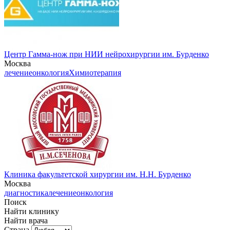
Центр Гамма-нож при НИИ нейрохирургии им. Бурденко
Москва
лечение
онкология
Химиотерапия
Клиника факультетской хирургии им. Н.Н. Бурденко
Москва
диагностика
лечение
онкология
Поиск
Найти клинику
Найти врача
Страна