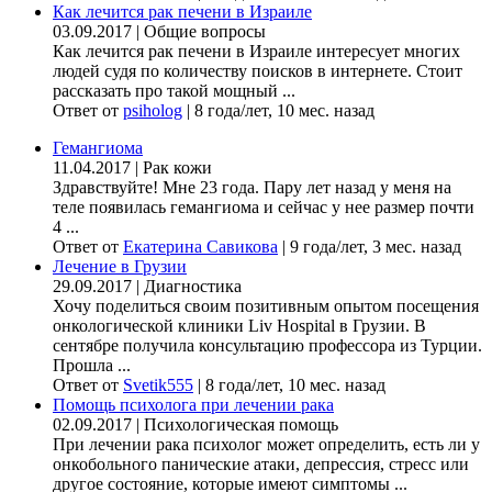
Как лечится рак печени в Израиле
03.09.2017
|
Общие вопросы
Как лечится рак печени в Израиле интересует многих
людей судя по количеству поисков в интернете. Стоит
рассказать про такой мощный ...
Ответ от
psiholog
|
8 года/лет, 10 мес. назад
Гемангиома
11.04.2017
|
Рак кожи
Здравствуйте! Мне 23 года. Пару лет назад у меня на
теле появилась гемангиома и сейчас у нее размер почти
4 ...
Ответ от
Екатерина Савикова
|
9 года/лет, 3 мес. назад
Лечение в Грузии
29.09.2017
|
Диагностика
Хочу поделиться своим позитивным опытом посещения
онкологической клиники Liv Hospital в Грузии. В
сентябре получила консультацию профессора из Турции.
Прошла ...
Ответ от
Svetik555
|
8 года/лет, 10 мес. назад
Помощь психолога при лечении рака
02.09.2017
|
Психологическая помощь
При лечении рака психолог может определить, есть ли у
онкобольного панические атаки, депрессия, стресс или
другое состояние, которые имеют симптомы ...