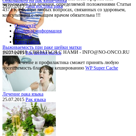
Онкомаркер на рак кишечника
методиками для лечения, определяемой положениями Статьи
29.07.2015
Диагностика рака
437 ГК РФ. При любых вопросах, связанных со здоровьем,
консультация с лечащим врачом обязательна !!!
О проекте
Правовая информация
Реклама
Карта сайта
Выживаемость при раке шейки матки
©2014-2018, СВЯЗАТЬСЯ С НАМИ - INFO@NO-ONCO.RU
29.07.2015
Рак шейки матки
Рак — лечение и профилактика cможет принять любую
посещаемость благодаря кешированию
WP Super Cache
Лечение рака языка
25.07.2015
Рак языка