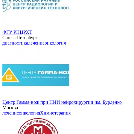
ФГУ РНЦРХТ
Санкт-Петербург
диагностика
лечение
онкология
Центр Гамма-нож при НИИ нейрохирургии им. Бурденко
Москва
лечение
онкология
Химиотерапия