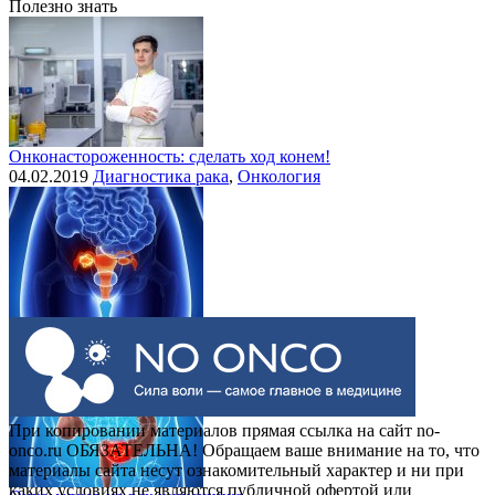
Полезно знать
Онконастороженность: сделать ход конем!
04.02.2019
Диагностика рака
,
Онкология
Выделения при раке шейки матки
30.07.2015
Рак шейки матки
При копировании материалов прямая ссылка на сайт no-
onco.ru ОБЯЗАТЕЛЬНА! Обращаем ваше внимание на то, что
материалы сайта несут ознакомительный характер и ни при
каких условиях не являются публичной офертой или