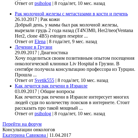
Ответ от
psiholog
|
8 года/лет, 10 мес. назад
Рак молочной железы с метастазами в кости и печень
26.10.2017
|
Рак кожи
Добрый день, у мамы был рак молочной железы,
вырезали грудь 2 года назад (Т4N3M0, Her2/neo(Ventana
Her2, clone 4B5) estrogen reseptor ...
Ответ от
Elena
|
8 года/лет, 9 мес. назад
Лечение в Грузии
29.09.2017
|
Диагностика
Хочу поделиться своим позитивным опытом посещения
онкологической клиники Liv Hospital в Грузии. В
сентябре получила консультацию профессора из Турции.
Прошла ...
Ответ от
Svetik555
|
8 года/лет, 10 мес. назад
Как лечится рак печени в Израиле
03.09.2017
|
Общие вопросы
Как лечится рак печени в Израиле интересует многих
людей судя по количеству поисков в интернете. Стоит
рассказать про такой мощный ...
Ответ от
psiholog
|
8 года/лет, 10 мес. назад
Перейти на форум
Консультации онкологов
Екатерина Савикова
|
11.04.2017