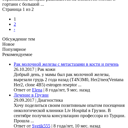
гортани с большой ...
Страница 1 из 2
1
2
›
Обсуждение тем
Новое
Популярное
Рекомендуемое
Рак молочной железы с метастазами в кости и печень
26.10.2017
|
Рак кожи
Добрый день, у мамы был рак молочной железы,
вырезали грудь 2 года назад (Т4N3M0, Her2/neo(Ventana
Her2, clone 4B5) estrogen reseptor ...
Ответ от
Elena
|
8 года/лет, 9 мес. назад
Лечение в Грузии
29.09.2017
|
Диагностика
Хочу поделиться своим позитивным опытом посещения
онкологической клиники Liv Hospital в Грузии. В
сентябре получила консультацию профессора из Турции.
Прошла ...
Ответ от
Svetik555
|
8 года/лет, 10 мес. назад