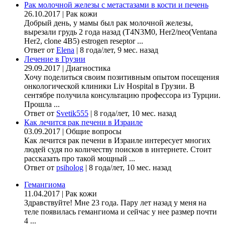
Рак молочной железы с метастазами в кости и печень
26.10.2017
|
Рак кожи
Добрый день, у мамы был рак молочной железы,
вырезали грудь 2 года назад (Т4N3M0, Her2/neo(Ventana
Her2, clone 4B5) estrogen reseptor ...
Ответ от
Elena
|
8 года/лет, 9 мес. назад
Лечение в Грузии
29.09.2017
|
Диагностика
Хочу поделиться своим позитивным опытом посещения
онкологической клиники Liv Hospital в Грузии. В
сентябре получила консультацию профессора из Турции.
Прошла ...
Ответ от
Svetik555
|
8 года/лет, 10 мес. назад
Как лечится рак печени в Израиле
03.09.2017
|
Общие вопросы
Как лечится рак печени в Израиле интересует многих
людей судя по количеству поисков в интернете. Стоит
рассказать про такой мощный ...
Ответ от
psiholog
|
8 года/лет, 10 мес. назад
Гемангиома
11.04.2017
|
Рак кожи
Здравствуйте! Мне 23 года. Пару лет назад у меня на
теле появилась гемангиома и сейчас у нее размер почти
4 ...