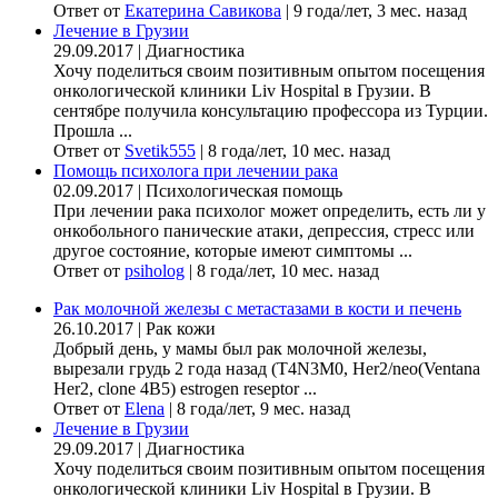
Ответ от
Екатерина Савикова
|
9 года/лет, 3 мес. назад
Лечение в Грузии
29.09.2017
|
Диагностика
Хочу поделиться своим позитивным опытом посещения
онкологической клиники Liv Hospital в Грузии. В
сентябре получила консультацию профессора из Турции.
Прошла ...
Ответ от
Svetik555
|
8 года/лет, 10 мес. назад
Помощь психолога при лечении рака
02.09.2017
|
Психологическая помощь
При лечении рака психолог может определить, есть ли у
онкобольного панические атаки, депрессия, стресс или
другое состояние, которые имеют симптомы ...
Ответ от
psiholog
|
8 года/лет, 10 мес. назад
Рак молочной железы с метастазами в кости и печень
26.10.2017
|
Рак кожи
Добрый день, у мамы был рак молочной железы,
вырезали грудь 2 года назад (Т4N3M0, Her2/neo(Ventana
Her2, clone 4B5) estrogen reseptor ...
Ответ от
Elena
|
8 года/лет, 9 мес. назад
Лечение в Грузии
29.09.2017
|
Диагностика
Хочу поделиться своим позитивным опытом посещения
онкологической клиники Liv Hospital в Грузии. В