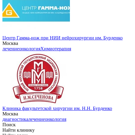
Центр Гамма-нож при НИИ нейрохирургии им. Бурденко
Москва
лечение
онкология
Химиотерапия
Клиника факультетской хирургии им. Н.Н. Бурденко
Москва
диагностика
лечение
онкология
Поиск
Найти клинику