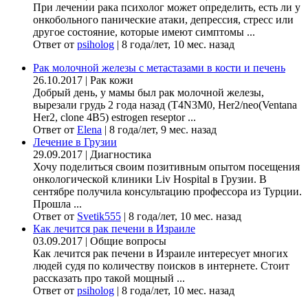
При лечении рака психолог может определить, есть ли у
онкобольного панические атаки, депрессия, стресс или
другое состояние, которые имеют симптомы ...
Ответ от
psiholog
|
8 года/лет, 10 мес. назад
Рак молочной железы с метастазами в кости и печень
26.10.2017
|
Рак кожи
Добрый день, у мамы был рак молочной железы,
вырезали грудь 2 года назад (Т4N3M0, Her2/neo(Ventana
Her2, clone 4B5) estrogen reseptor ...
Ответ от
Elena
|
8 года/лет, 9 мес. назад
Лечение в Грузии
29.09.2017
|
Диагностика
Хочу поделиться своим позитивным опытом посещения
онкологической клиники Liv Hospital в Грузии. В
сентябре получила консультацию профессора из Турции.
Прошла ...
Ответ от
Svetik555
|
8 года/лет, 10 мес. назад
Как лечится рак печени в Израиле
03.09.2017
|
Общие вопросы
Как лечится рак печени в Израиле интересует многих
людей судя по количеству поисков в интернете. Стоит
рассказать про такой мощный ...
Ответ от
psiholog
|
8 года/лет, 10 мес. назад