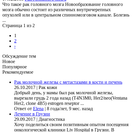
Что такое рак головного мозга Новообразование головного
мозга обычно состоит из различных внутричерепных
опухолей или в центральном спинномозговом канале. Болезнь
...
Страница 1 из 2
1
2
›
Обсуждение тем
Новое
Популярное
Рекомендуемое
Рак молочной железы с метастазами в кости и печень
26.10.2017
|
Рак кожи
Добрый день, у мамы был рак молочной железы,
вырезали грудь 2 года назад (Т4N3M0, Her2/neo(Ventana
Her2, clone 4B5) estrogen reseptor ...
Ответ от
Elena
|
8 года/лет, 9 мес. назад
Лечение в Грузии
29.09.2017
|
Диагностика
Хочу поделиться своим позитивным опытом посещения
онкологической клиники Liv Hospital в Грузии. В