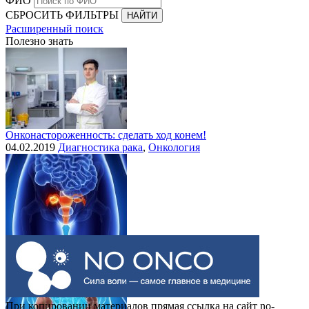
ФИО
СБРОСИТЬ ФИЛЬТРЫ
Расширенный поиск
Полезно знать
Онконастороженность: сделать ход конем!
04.02.2019
Диагностика рака
,
Онкология
Выделения при раке шейки матки
30.07.2015
Рак шейки матки
При копировании материалов прямая ссылка на сайт no-