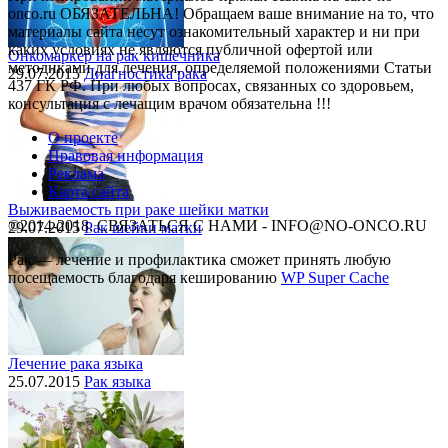
onco.ru ОБЯЗАТЕЛЬНА! Обращаем ваше внимание на то, что
материалы сайта несут ознакомительный характер и ни при
каких условиях не являются публичной офертой или
Онкомаркер на рак кишечника
методиками для лечения, определяемой положениями Статьи
29.07.2015
Диагностика рака
437 ГК РФ. При любых вопросах, связанных со здоровьем,
консультация с лечащим врачом обязательна !!!
О проекте
Правовая информация
Реклама
Карта сайта
Выживаемость при раке шейки матки
©2014-2018, СВЯЗАТЬСЯ С НАМИ - INFO@NO-ONCO.RU
29.07.2015
Рак шейки матки
Рак — лечение и профилактика cможет принять любую
посещаемость благодаря кешированию
WP Super Cache
Лечение рака языка
25.07.2015
Рак языка