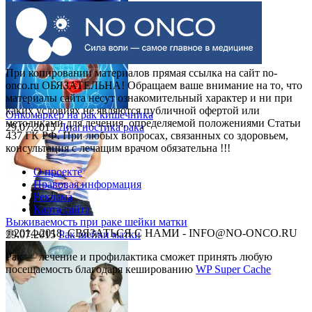
Выделения при раке шейки матки
30.07.2015
Рак шейки матки
При копировании материалов прямая ссылка на сайт no-
onco.ru ОБЯЗАТЕЛЬНА! Обращаем ваше внимание на то, что
материалы сайта несут ознакомительный характер и ни при
каких условиях не являются публичной офертой или
Онкомаркер на рак кишечника
методиками для лечения, определяемой положениями Статьи
29.07.2015
Диагностика рака
437 ГК РФ. При любых вопросах, связанных со здоровьем,
консультация с лечащим врачом обязательна !!!
О проекте
Правовая информация
Реклама
Карта сайта
Выживаемость при раке шейки матки
©2014-2018, СВЯЗАТЬСЯ С НАМИ - INFO@NO-ONCO.RU
29.07.2015
Рак шейки матки
Рак — лечение и профилактика cможет принять любую
посещаемость благодаря кешированию
WP Super Cache