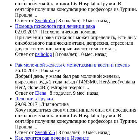
онкологической клиники Liv Hospital в Грузии. В
сентябре получила консультацию профессора из Турции.
Прошла ...
Ответ от
Svetik555
|
8 года/лет, 10 мес. назад
Помощь психолога при лечении рака
02.09.2017
|
Психологическая помощь
При лечении рака психолог может определить, есть ли у
онкобольного панические атаки, депрессия, стресс или
другое состояние, которые имеют симптомы ...
Ответ от
psiholog
|
8 года/лет, 10 мес. назад
Рак молочной железы с метастазами в кости и печень
26.10.2017
|
Рак кожи
Добрый день, у мамы был рак молочной железы,
вырезали грудь 2 года назад (Т4N3M0, Her2/neo(Ventana
Her2, clone 4B5) estrogen reseptor ...
Ответ от
Elena
|
8 года/лет, 9 мес. назад
Лечение в Грузии
29.09.2017
|
Диагностика
Хочу поделиться своим позитивным опытом посещения
онкологической клиники Liv Hospital в Грузии. В
сентябре получила консультацию профессора из Турции.
Прошла ...
Ответ от
Svetik555
|
8 года/лет, 10 мес. назад
Как лечится рак печени в Израиле