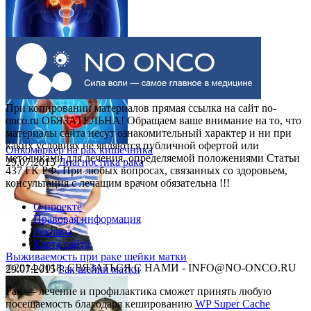
Выделения при раке шейки матки
30.07.2015
Рак шейки матки
При копировании материалов прямая ссылка на сайт no-
onco.ru ОБЯЗАТЕЛЬНА! Обращаем ваше внимание на то, что
материалы сайта несут ознакомительный характер и ни при
каких условиях не являются публичной офертой или
Онкомаркер на рак кишечника
методиками для лечения, определяемой положениями Статьи
29.07.2015
Диагностика рака
437 ГК РФ. При любых вопросах, связанных со здоровьем,
консультация с лечащим врачом обязательна !!!
О проекте
Правовая информация
Реклама
Карта сайта
Выживаемость при раке шейки матки
©2014-2018, СВЯЗАТЬСЯ С НАМИ - INFO@NO-ONCO.RU
29.07.2015
Рак шейки матки
Рак — лечение и профилактика cможет принять любую
посещаемость благодаря кешированию
WP Super Cache