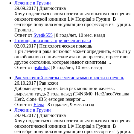
Лечение в Грузии
29.09.2017
|
Диагностика
Хочу поделиться своим позитивным опытом посещения
онкологической клиники Liv Hospital в Грузии. В
сентябре получила консультацию профессора из Турции.
Прошла ...
Ответ от
Svetik555
|
8 года/лет, 10 мес. назад
Помощь психолога при лечении рака
02.09.2017
|
Психологическая помощь
При лечении рака психолог может определить, есть ли у
онкобольного панические атаки, депрессия, стресс или
другое состояние, которые имеют симптомы ...
Ответ от
psiholog
|
8 года/лет, 10 мес. назад
Рак молочной железы с метастазами в кости и печень
26.10.2017
|
Рак кожи
Добрый день, у мамы был рак молочной железы,
вырезали грудь 2 года назад (Т4N3M0, Her2/neo(Ventana
Her2, clone 4B5) estrogen reseptor ...
Ответ от
Elena
|
8 года/лет, 9 мес. назад
Лечение в Грузии
29.09.2017
|
Диагностика
Хочу поделиться своим позитивным опытом посещения
онкологической клиники Liv Hospital в Грузии. В
сентябре получила консультацию профессора из Турции.