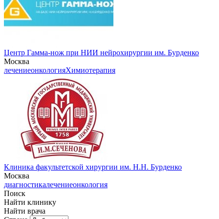
Центр Гамма-нож при НИИ нейрохирургии им. Бурденко
Москва
лечение
онкология
Химиотерапия
Клиника факультетской хирургии им. Н.Н. Бурденко
Москва
диагностика
лечение
онкология
Поиск
Найти клинику
Найти врача