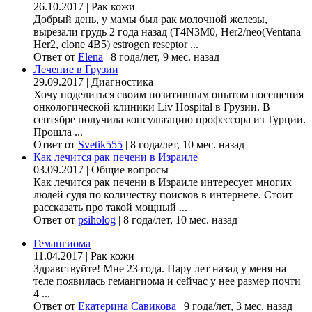
26.10.2017
|
Рак кожи
Добрый день, у мамы был рак молочной железы,
вырезали грудь 2 года назад (Т4N3M0, Her2/neo(Ventana
Her2, clone 4B5) estrogen reseptor ...
Ответ от
Elena
|
8 года/лет, 9 мес. назад
Лечение в Грузии
29.09.2017
|
Диагностика
Хочу поделиться своим позитивным опытом посещения
онкологической клиники Liv Hospital в Грузии. В
сентябре получила консультацию профессора из Турции.
Прошла ...
Ответ от
Svetik555
|
8 года/лет, 10 мес. назад
Как лечится рак печени в Израиле
03.09.2017
|
Общие вопросы
Как лечится рак печени в Израиле интересует многих
людей судя по количеству поисков в интернете. Стоит
рассказать про такой мощный ...
Ответ от
psiholog
|
8 года/лет, 10 мес. назад
Гемангиома
11.04.2017
|
Рак кожи
Здравствуйте! Мне 23 года. Пару лет назад у меня на
теле появилась гемангиома и сейчас у нее размер почти
4 ...
Ответ от
Екатерина Савикова
|
9 года/лет, 3 мес. назад