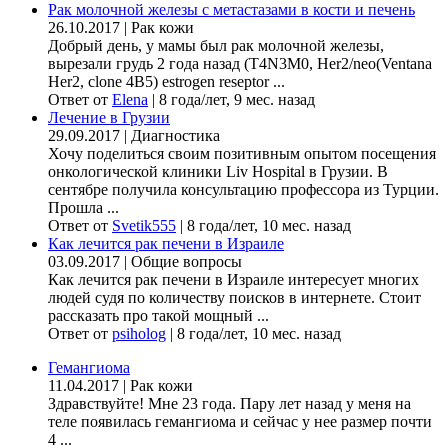
Рак молочной железы с метастазами в кости и печень
26.10.2017
|
Рак кожи
Добрый день, у мамы был рак молочной железы,
вырезали грудь 2 года назад (Т4N3M0, Her2/neo(Ventana
Her2, clone 4B5) estrogen reseptor ...
Ответ от
Elena
|
8 года/лет, 9 мес. назад
Лечение в Грузии
29.09.2017
|
Диагностика
Хочу поделиться своим позитивным опытом посещения
онкологической клиники Liv Hospital в Грузии. В
сентябре получила консультацию профессора из Турции.
Прошла ...
Ответ от
Svetik555
|
8 года/лет, 10 мес. назад
Как лечится рак печени в Израиле
03.09.2017
|
Общие вопросы
Как лечится рак печени в Израиле интересует многих
людей судя по количеству поисков в интернете. Стоит
рассказать про такой мощный ...
Ответ от
psiholog
|
8 года/лет, 10 мес. назад
Гемангиома
11.04.2017
|
Рак кожи
Здравствуйте! Мне 23 года. Пару лет назад у меня на
теле появилась гемангиома и сейчас у нее размер почти
4 ...