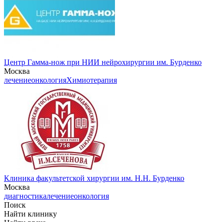
Центр Гамма-нож при НИИ нейрохирургии им. Бурденко
Москва
лечение
онкология
Химиотерапия
Клиника факультетской хирургии им. Н.Н. Бурденко
Москва
диагностика
лечение
онкология
Поиск
Найти клинику