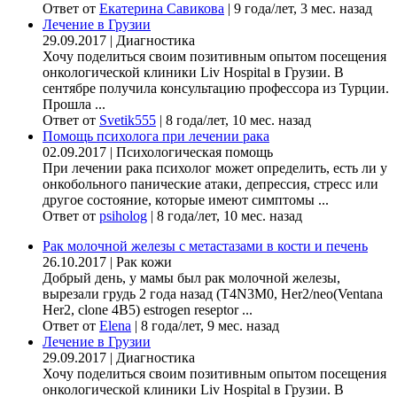
Ответ от
Екатерина Савикова
|
9 года/лет, 3 мес. назад
Лечение в Грузии
29.09.2017
|
Диагностика
Хочу поделиться своим позитивным опытом посещения
онкологической клиники Liv Hospital в Грузии. В
сентябре получила консультацию профессора из Турции.
Прошла ...
Ответ от
Svetik555
|
8 года/лет, 10 мес. назад
Помощь психолога при лечении рака
02.09.2017
|
Психологическая помощь
При лечении рака психолог может определить, есть ли у
онкобольного панические атаки, депрессия, стресс или
другое состояние, которые имеют симптомы ...
Ответ от
psiholog
|
8 года/лет, 10 мес. назад
Рак молочной железы с метастазами в кости и печень
26.10.2017
|
Рак кожи
Добрый день, у мамы был рак молочной железы,
вырезали грудь 2 года назад (Т4N3M0, Her2/neo(Ventana
Her2, clone 4B5) estrogen reseptor ...
Ответ от
Elena
|
8 года/лет, 9 мес. назад
Лечение в Грузии
29.09.2017
|
Диагностика
Хочу поделиться своим позитивным опытом посещения
онкологической клиники Liv Hospital в Грузии. В