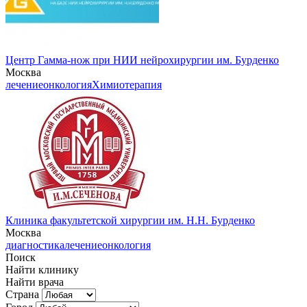
Центр Гамма-нож при НИИ нейрохирургии им. Бурденко
Москва
лечение
онкология
Химиотерапия
Клиника факультетской хирургии им. Н.Н. Бурденко
Москва
диагностика
лечение
онкология
Поиск
Найти клинику
Найти врача
Страна