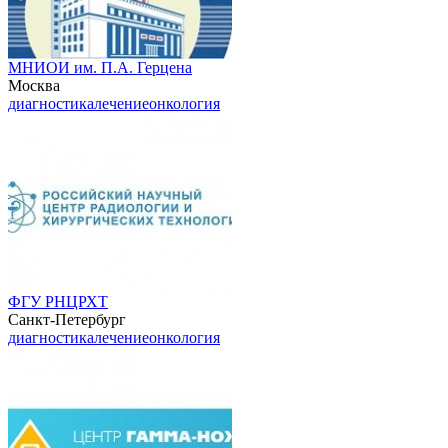
МНИОИ им. П.А. Герцена
Москва
диагностика
лечение
онкология
ФГУ РНЦРХТ
Санкт-Петербург
диагностика
лечение
онкология