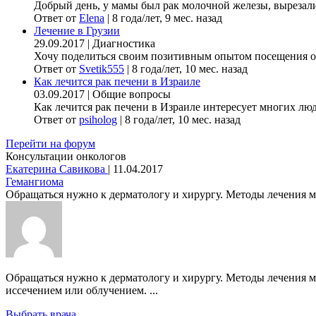
Добрый день, у мамы был рак молочной железы, вырезали гр
Ответ от
Elena
|
8 года/лет, 9 мес. назад
Лечение в Грузии
29.09.2017
|
Диагностика
Хочу поделиться своим позитивным опытом посещения онк
Ответ от
Svetik555
|
8 года/лет, 10 мес. назад
Как лечится рак печени в Израиле
03.09.2017
|
Общие вопросы
Как лечится рак печени в Израиле интересует многих люде
Ответ от
psiholog
|
8 года/лет, 10 мес. назад
Перейти на форум
Консультации онкологов
Екатерина Савикова
|
11.04.2017
Гемангиома
Обращаться нужно к дерматологу и хирургу. Методы лечения мог
Обращаться нужно к дерматологу и хирургу. Методы лечения м
иссечением или облучением. ...
Выбрать врача