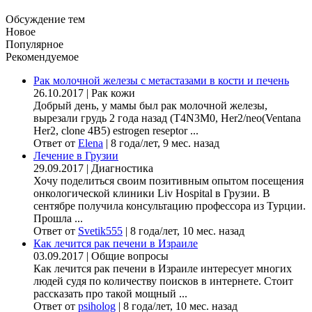
Обсуждение тем
Новое
Популярное
Рекомендуемое
Рак молочной железы с метастазами в кости и печень
26.10.2017
|
Рак кожи
Добрый день, у мамы был рак молочной железы,
вырезали грудь 2 года назад (Т4N3M0, Her2/neo(Ventana
Her2, clone 4B5) estrogen reseptor ...
Ответ от
Elena
|
8 года/лет, 9 мес. назад
Лечение в Грузии
29.09.2017
|
Диагностика
Хочу поделиться своим позитивным опытом посещения
онкологической клиники Liv Hospital в Грузии. В
сентябре получила консультацию профессора из Турции.
Прошла ...
Ответ от
Svetik555
|
8 года/лет, 10 мес. назад
Как лечится рак печени в Израиле
03.09.2017
|
Общие вопросы
Как лечится рак печени в Израиле интересует многих
людей судя по количеству поисков в интернете. Стоит
рассказать про такой мощный ...
Ответ от
psiholog
|
8 года/лет, 10 мес. назад