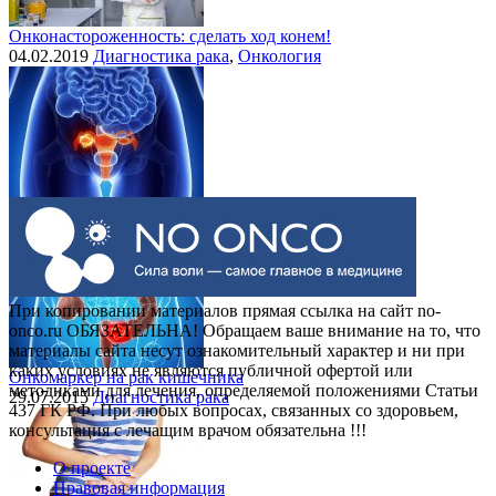
Онконастороженность: сделать ход конем!
04.02.2019
Диагностика рака
,
Онкология
Выделения при раке шейки матки
30.07.2015
Рак шейки матки
При копировании материалов прямая ссылка на сайт no-
onco.ru ОБЯЗАТЕЛЬНА! Обращаем ваше внимание на то, что
материалы сайта несут ознакомительный характер и ни при
каких условиях не являются публичной офертой или
Онкомаркер на рак кишечника
методиками для лечения, определяемой положениями Статьи
29.07.2015
Диагностика рака
437 ГК РФ. При любых вопросах, связанных со здоровьем,
консультация с лечащим врачом обязательна !!!
О проекте
Правовая информация