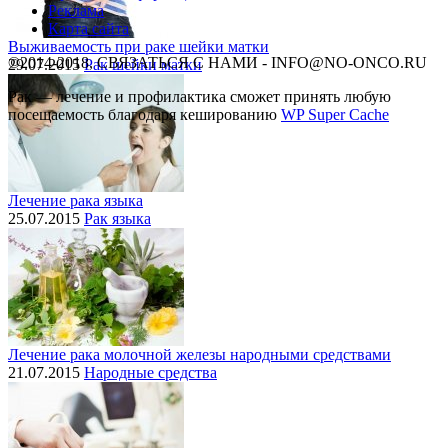
Реклама
Карта сайта
Выживаемость при раке шейки матки
©2014-2018, СВЯЗАТЬСЯ С НАМИ - INFO@NO-ONCO.RU
29.07.2015
Рак шейки матки
Рак — лечение и профилактика cможет принять любую
посещаемость благодаря кешированию
WP Super Cache
Лечение рака языка
25.07.2015
Рак языка
Лечение рака молочной железы народными средствами
21.07.2015
Народные средства