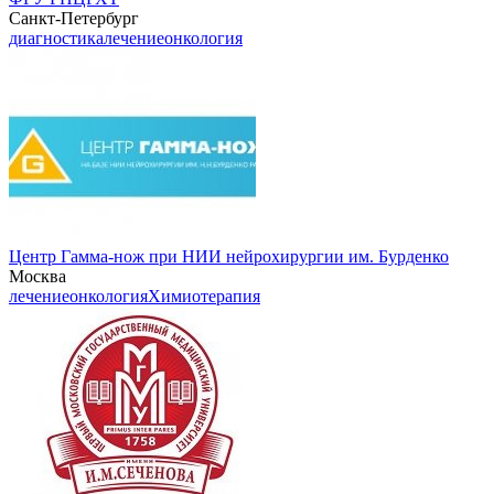
Санкт-Петербург
диагностика
лечение
онкология
Центр Гамма-нож при НИИ нейрохирургии им. Бурденко
Москва
лечение
онкология
Химиотерапия