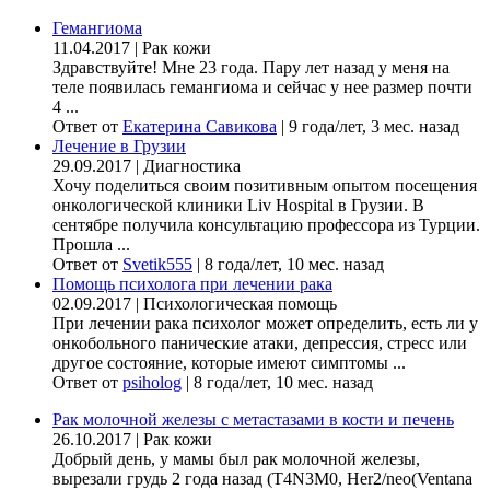
Гемангиома
11.04.2017
|
Рак кожи
Здравствуйте! Мне 23 года. Пару лет назад у меня на
теле появилась гемангиома и сейчас у нее размер почти
4 ...
Ответ от
Екатерина Савикова
|
9 года/лет, 3 мес. назад
Лечение в Грузии
29.09.2017
|
Диагностика
Хочу поделиться своим позитивным опытом посещения
онкологической клиники Liv Hospital в Грузии. В
сентябре получила консультацию профессора из Турции.
Прошла ...
Ответ от
Svetik555
|
8 года/лет, 10 мес. назад
Помощь психолога при лечении рака
02.09.2017
|
Психологическая помощь
При лечении рака психолог может определить, есть ли у
онкобольного панические атаки, депрессия, стресс или
другое состояние, которые имеют симптомы ...
Ответ от
psiholog
|
8 года/лет, 10 мес. назад
Рак молочной железы с метастазами в кости и печень
26.10.2017
|
Рак кожи
Добрый день, у мамы был рак молочной железы,
вырезали грудь 2 года назад (Т4N3M0, Her2/neo(Ventana