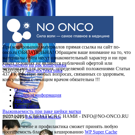
Выделения при раке шейки матки
30.07.2015
Рак шейки матки
При копировании материалов прямая ссылка на сайт no-
onco.ru ОБЯЗАТЕЛЬНА! Обращаем ваше внимание на то, что
материалы сайта несут ознакомительный характер и ни при
каких условиях не являются публичной офертой или
Онкомаркер на рак кишечника
методиками для лечения, определяемой положениями Статьи
29.07.2015
Диагностика рака
437 ГК РФ. При любых вопросах, связанных со здоровьем,
консультация с лечащим врачом обязательна !!!
О проекте
Правовая информация
Реклама
Карта сайта
Выживаемость при раке шейки матки
©2014-2018, СВЯЗАТЬСЯ С НАМИ - INFO@NO-ONCO.RU
29.07.2015
Рак шейки матки
Рак — лечение и профилактика cможет принять любую
посещаемость благодаря кешированию
WP Super Cache