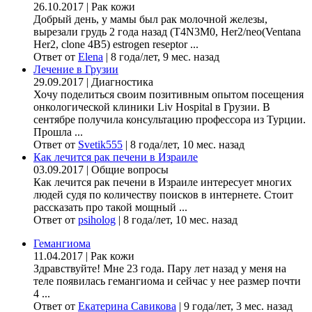
26.10.2017
|
Рак кожи
Добрый день, у мамы был рак молочной железы,
вырезали грудь 2 года назад (Т4N3M0, Her2/neo(Ventana
Her2, clone 4B5) estrogen reseptor ...
Ответ от
Elena
|
8 года/лет, 9 мес. назад
Лечение в Грузии
29.09.2017
|
Диагностика
Хочу поделиться своим позитивным опытом посещения
онкологической клиники Liv Hospital в Грузии. В
сентябре получила консультацию профессора из Турции.
Прошла ...
Ответ от
Svetik555
|
8 года/лет, 10 мес. назад
Как лечится рак печени в Израиле
03.09.2017
|
Общие вопросы
Как лечится рак печени в Израиле интересует многих
людей судя по количеству поисков в интернете. Стоит
рассказать про такой мощный ...
Ответ от
psiholog
|
8 года/лет, 10 мес. назад
Гемангиома
11.04.2017
|
Рак кожи
Здравствуйте! Мне 23 года. Пару лет назад у меня на
теле появилась гемангиома и сейчас у нее размер почти
4 ...
Ответ от
Екатерина Савикова
|
9 года/лет, 3 мес. назад