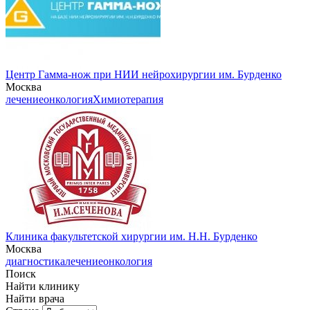
Центр Гамма-нож при НИИ нейрохирургии им. Бурденко
Москва
лечение
онкология
Химиотерапия
Клиника факультетской хирургии им. Н.Н. Бурденко
Москва
диагностика
лечение
онкология
Поиск
Найти клинику
Найти врача