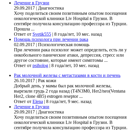
Лечение в Грузии
29.09.2017
|
Диагностика
Хочу поделиться своим позитивным опытом посещения
онкологической клиники Liv Hospital в Грузии. В
сентябре получила консультацию профессора из Турции.
Прошла ...
Ответ от
Svetik555
|
8 года/лет, 10 мес. назад
Помощь психолога при лечении рака
02.09.2017
|
Психологическая помощь
При лечении рака психолог может определить, есть ли у
онкобольного панические атаки, депрессия, стресс или
другое состояние, которые имеют симптомы ...
Ответ от
psiholog
|
8 года/лет, 10 мес. назад
Рак молочной железы с метастазами в кости и печень
26.10.2017
|
Рак кожи
Добрый день, у мамы был рак молочной железы,
вырезали грудь 2 года назад (Т4N3M0, Her2/neo(Ventana
Her2, clone 4B5) estrogen reseptor ...
Ответ от
Elena
|
8 года/лет, 9 мес. назад
Лечение в Грузии
29.09.2017
|
Диагностика
Хочу поделиться своим позитивным опытом посещения
онкологической клиники Liv Hospital в Грузии. В
сентябре получила консультацию профессора из Турции.