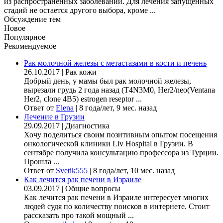
из распространенных заболеваний. Для лечения запущенных
стадий не остается другого выбора, кроме ...
Обсуждение тем
Новое
Популярное
Рекомендуемое
Рак молочной железы с метастазами в кости и печень
26.10.2017
|
Рак кожи
Добрый день, у мамы был рак молочной железы,
вырезали грудь 2 года назад (Т4N3M0, Her2/neo(Ventana
Her2, clone 4B5) estrogen reseptor ...
Ответ от
Elena
|
8 года/лет, 9 мес. назад
Лечение в Грузии
29.09.2017
|
Диагностика
Хочу поделиться своим позитивным опытом посещения
онкологической клиники Liv Hospital в Грузии. В
сентябре получила консультацию профессора из Турции.
Прошла ...
Ответ от
Svetik555
|
8 года/лет, 10 мес. назад
Как лечится рак печени в Израиле
03.09.2017
|
Общие вопросы
Как лечится рак печени в Израиле интересует многих
людей судя по количеству поисков в интернете. Стоит
рассказать про такой мощный ...