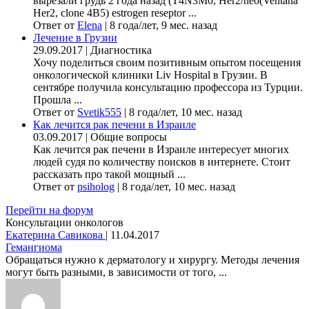
вырезали грудь 2 года назад (Т4N3M0, Her2/neo(Ventana
Her2, clone 4B5) estrogen reseptor ...
Ответ от
Elena
|
8 года/лет, 9 мес. назад
Лечение в Грузии
29.09.2017
|
Диагностика
Хочу поделиться своим позитивным опытом посещения
онкологической клиники Liv Hospital в Грузии. В
сентябре получила консультацию профессора из Турции.
Прошла ...
Ответ от
Svetik555
|
8 года/лет, 10 мес. назад
Как лечится рак печени в Израиле
03.09.2017
|
Общие вопросы
Как лечится рак печени в Израиле интересует многих
людей судя по количеству поисков в интернете. Стоит
рассказать про такой мощный ...
Ответ от
psiholog
|
8 года/лет, 10 мес. назад
Перейти на форум
Консультации онкологов
Екатерина Савикова
|
11.04.2017
Гемангиома
Обращаться нужно к дерматологу и хирургу. Методы лечения
могут быть разными, в зависимости от того, ...