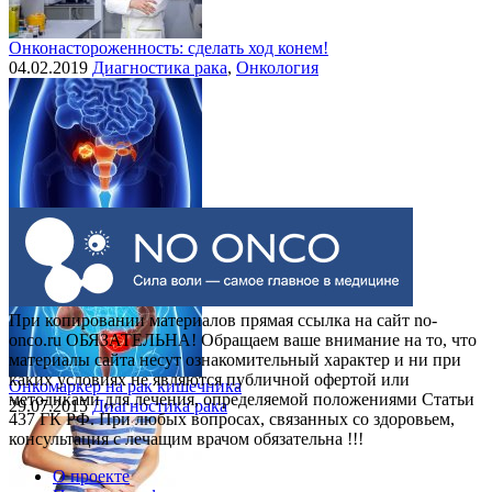
Онконастороженность: сделать ход конем!
04.02.2019
Диагностика рака
,
Онкология
Выделения при раке шейки матки
30.07.2015
Рак шейки матки
При копировании материалов прямая ссылка на сайт no-
onco.ru ОБЯЗАТЕЛЬНА! Обращаем ваше внимание на то, что
материалы сайта несут ознакомительный характер и ни при
каких условиях не являются публичной офертой или
Онкомаркер на рак кишечника
методиками для лечения, определяемой положениями Статьи
29.07.2015
Диагностика рака
437 ГК РФ. При любых вопросах, связанных со здоровьем,
консультация с лечащим врачом обязательна !!!
О проекте