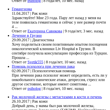
Ответ от
psiholog
|
8 года/лет, 10 мес. назад
Гемангиома
11.04.2017
|
Рак кожи
Здравствуйте! Мне 23 года. Пару лет назад у меня на
теле появилась гемангиома и сейчас у нее размер почти
4 ...
Ответ от
Екатерина Савикова
|
9 года/лет, 3 мес. назад
Лечение в Грузии
29.09.2017
|
Диагностика
Хочу поделиться своим позитивным опытом посещения
онкологической клиники Liv Hospital в Грузии. В
сентябре получила консультацию профессора из Турции.
Прошла ...
Ответ от
Svetik555
|
8 года/лет, 10 мес. назад
Помощь психолога при лечении рака
02.09.2017
|
Психологическая помощь
При лечении рака психолог может определить, есть ли у
онкобольного панические атаки, депрессия, стресс или
другое состояние, которые имеют симптомы ...
Ответ от
psiholog
|
8 года/лет, 10 мес. назад
Рак молочной железы с метастазами в кости и печень
26.10.2017
|
Рак кожи
Добрый день, у мамы был рак молочной железы,