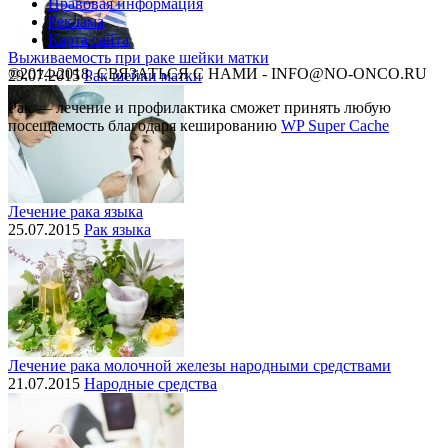
Правовая информация
Реклама
Карта сайта
Выживаемость при раке шейки матки
©2014-2018, СВЯЗАТЬСЯ С НАМИ - INFO@NO-ONCO.RU
29.07.2015
Рак шейки матки
Рак — лечение и профилактика cможет принять любую
посещаемость благодаря кешированию
WP Super Cache
Лечение рака языка
25.07.2015
Рак языка
Лечение рака молочной железы народными средствами
21.07.2015
Народные средства