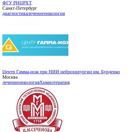
ФГУ РНЦРХТ
Санкт-Петербург
диагностика
лечение
онкология
Центр Гамма-нож при НИИ нейрохирургии им. Бурденко
Москва
лечение
онкология
Химиотерапия