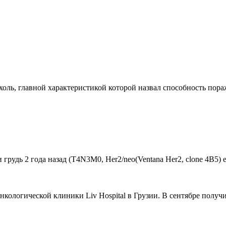
ь, главной характеристикой которой назвал способность поража
удь 2 года назад (Т4N3M0, Her2/neo(Ventana Her2, clone 4B5) estr
ологической клиники Liv Hospital в Грузии. В сентябре получи