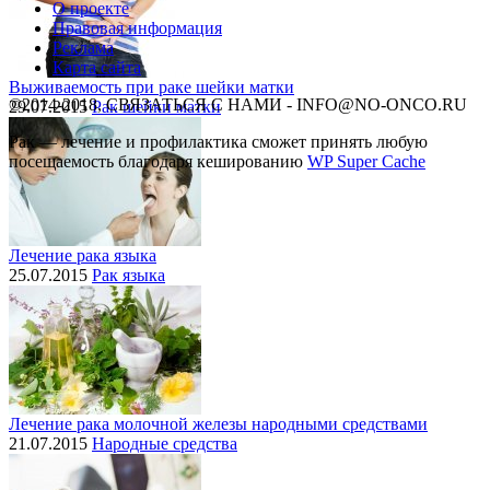
О проекте
Правовая информация
Реклама
Карта сайта
Выживаемость при раке шейки матки
©2014-2018, СВЯЗАТЬСЯ С НАМИ - INFO@NO-ONCO.RU
29.07.2015
Рак шейки матки
Рак — лечение и профилактика cможет принять любую
посещаемость благодаря кешированию
WP Super Cache
Лечение рака языка
25.07.2015
Рак языка
Лечение рака молочной железы народными средствами
21.07.2015
Народные средства