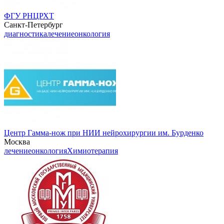
ФГУ РНЦРХТ
Санкт-Петербург
диагностика
лечение
онкология
Центр Гамма-нож при НИИ нейрохирургии им. Бурденко
Москва
лечение
онкология
Химиотерапия