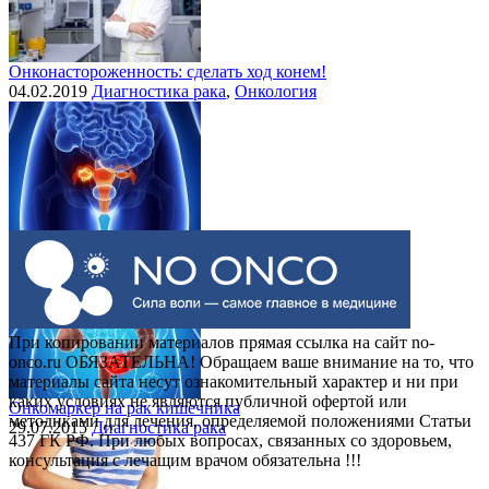
Онконастороженность: сделать ход конем!
04.02.2019
Диагностика рака
,
Онкология
Выделения при раке шейки матки
30.07.2015
Рак шейки матки
При копировании материалов прямая ссылка на сайт no-
onco.ru ОБЯЗАТЕЛЬНА! Обращаем ваше внимание на то, что
материалы сайта несут ознакомительный характер и ни при
каких условиях не являются публичной офертой или
Онкомаркер на рак кишечника
методиками для лечения, определяемой положениями Статьи
29.07.2015
Диагностика рака
437 ГК РФ. При любых вопросах, связанных со здоровьем,
консультация с лечащим врачом обязательна !!!