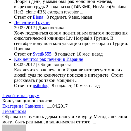
Добрый день, у мамы был рак молочной железы,
вырезали грудь 2 года назад (Т4N3M0, Her2/neo(Ventana
Her2, clone 4B5) estrogen reseptor ...
Ответ от
Elena
|
8 года/лет, 9 мес. назад
Лечение в Грузии
29.09.2017
|
Диагностика
Хочу поделиться своим позитивным опытом посещения
онкологической клиники Liv Hospital в Грузии. В
сентябре получила консультацию профессора из Турции.
Прошла ...
Ответ от
Svetik555
|
8 года/лет, 10 мес. назад
Как лечится рак печени в Израиле
03.09.2017
|
Общие вопросы
Как лечится рак печени в Израиле интересует многих
людей судя по количеству поисков в интернете. Стоит
рассказать про такой мощный ...
Ответ от
psiholog
|
8 года/лет, 10 мес. назад
Перейти на форум
Консультации онкологов
Екатерина Савикова
|
11.04.2017
Гемангиома
Обращаться нужно к дерматологу и хирургу. Методы лечения
могут быть разными, в зависимости от того, ...