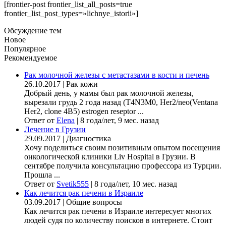
[frontier-post frontier_list_all_posts=true
frontier_list_post_types=»lichnye_istorii»]
Обсуждение тем
Новое
Популярное
Рекомендуемое
Рак молочной железы с метастазами в кости и печень
26.10.2017
|
Рак кожи
Добрый день, у мамы был рак молочной железы,
вырезали грудь 2 года назад (Т4N3M0, Her2/neo(Ventana
Her2, clone 4B5) estrogen reseptor ...
Ответ от
Elena
|
8 года/лет, 9 мес. назад
Лечение в Грузии
29.09.2017
|
Диагностика
Хочу поделиться своим позитивным опытом посещения
онкологической клиники Liv Hospital в Грузии. В
сентябре получила консультацию профессора из Турции.
Прошла ...
Ответ от
Svetik555
|
8 года/лет, 10 мес. назад
Как лечится рак печени в Израиле
03.09.2017
|
Общие вопросы
Как лечится рак печени в Израиле интересует многих
людей судя по количеству поисков в интернете. Стоит