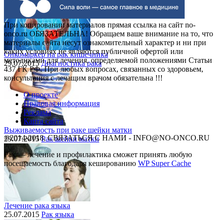
При копировании материалов прямая ссылка на сайт no-
onco.ru ОБЯЗАТЕЛЬНА! Обращаем ваше внимание на то, что
материалы сайта несут ознакомительный характер и ни при
каких условиях не являются публичной офертой или
Онкомаркер на рак кишечника
методиками для лечения, определяемой положениями Статьи
29.07.2015
Диагностика рака
437 ГК РФ. При любых вопросах, связанных со здоровьем,
консультация с лечащим врачом обязательна !!!
О проекте
Правовая информация
Реклама
Карта сайта
Выживаемость при раке шейки матки
©2014-2018, СВЯЗАТЬСЯ С НАМИ - INFO@NO-ONCO.RU
29.07.2015
Рак шейки матки
Рак — лечение и профилактика cможет принять любую
посещаемость благодаря кешированию
WP Super Cache
Лечение рака языка
25.07.2015
Рак языка