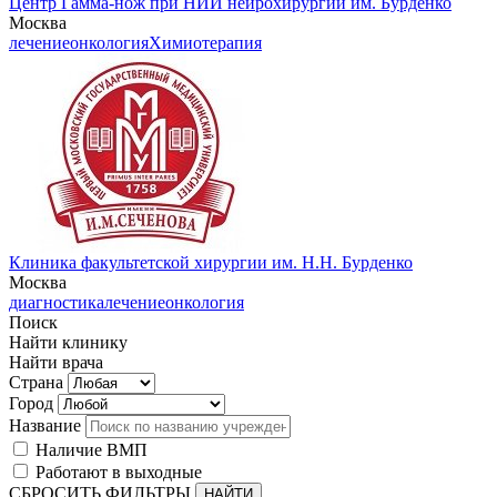
Центр Гамма-нож при НИИ нейрохирургии им. Бурденко
Москва
лечение
онкология
Химиотерапия
Клиника факультетской хирургии им. Н.Н. Бурденко
Москва
диагностика
лечение
онкология
Поиск
Найти клинику
Найти врача
Страна
Город
Название
Наличие ВМП
Работают в выходные
СБРОСИТЬ ФИЛЬТРЫ