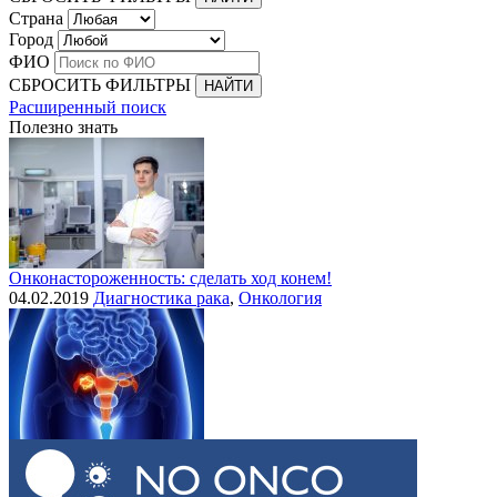
Страна
Город
ФИО
СБРОСИТЬ ФИЛЬТРЫ
Расширенный поиск
Полезно знать
Онконастороженность: сделать ход конем!
04.02.2019
Диагностика рака
,
Онкология
Выделения при раке шейки матки
30.07.2015
Рак шейки матки