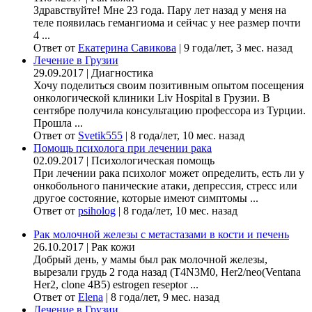
Здравствуйте! Мне 23 года. Пару лет назад у меня на
теле появилась гемангиома и сейчас у нее размер почти
4 ...
Ответ от
Екатерина Савикова
|
9 года/лет, 3 мес. назад
Лечение в Грузии
29.09.2017
|
Диагностика
Хочу поделиться своим позитивным опытом посещения
онкологической клиники Liv Hospital в Грузии. В
сентябре получила консультацию профессора из Турции.
Прошла ...
Ответ от
Svetik555
|
8 года/лет, 10 мес. назад
Помощь психолога при лечении рака
02.09.2017
|
Психологическая помощь
При лечении рака психолог может определить, есть ли у
онкобольного панические атаки, депрессия, стресс или
другое состояние, которые имеют симптомы ...
Ответ от
psiholog
|
8 года/лет, 10 мес. назад
Рак молочной железы с метастазами в кости и печень
26.10.2017
|
Рак кожи
Добрый день, у мамы был рак молочной железы,
вырезали грудь 2 года назад (Т4N3M0, Her2/neo(Ventana
Her2, clone 4B5) estrogen reseptor ...
Ответ от
Elena
|
8 года/лет, 9 мес. назад
Лечение в Грузии