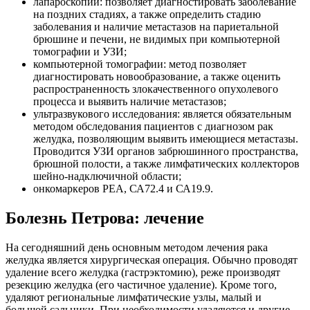
лапароскопии: позволяет диагностировать заболевание
на поздних стадиях, а также определить стадию
заболевания и наличие метастазов на париетальной
брюшине и печени, не видимых при компьютерной
томографии и УЗИ;
компьютерной томографии: метод позволяет
диагностировать новообразование, а также оценить
распространенность злокачественного опухолевого
процесса и выявить наличие метастазов;
ультразвукового исследования: является обязательным
методом обследования пациентов с диагнозом рак
желудка, позволяющим выявить имеющиеся метастазы.
Проводится УЗИ органов забрюшинного пространства,
брюшной полости, а также лимфатических коллекторов
шейно-надключичной области;
онкомаркеров РЕА, СА72.4 и СА19.9.
Болезнь Петрова: лечение
На сегодняшний день основным методом лечения рака
желудка является хирургическая операция. Обычно проводят
удаление всего желудка (гастрэктомию), реже производят
резекцию желудка (его частичное удаление). Кроме того,
удаляют региональные лимфатические узлы, малый и
большой сальники. При необходимости удаляются и другие