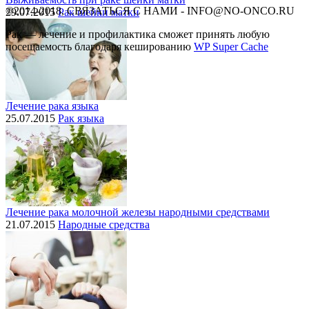
©2014-2018, СВЯЗАТЬСЯ С НАМИ - INFO@NO-ONCO.RU
29.07.2015
Рак шейки матки
Рак — лечение и профилактика cможет принять любую
посещаемость благодаря кешированию
WP Super Cache
Лечение рака языка
25.07.2015
Рак языка
Лечение рака молочной железы народными средствами
21.07.2015
Народные средства