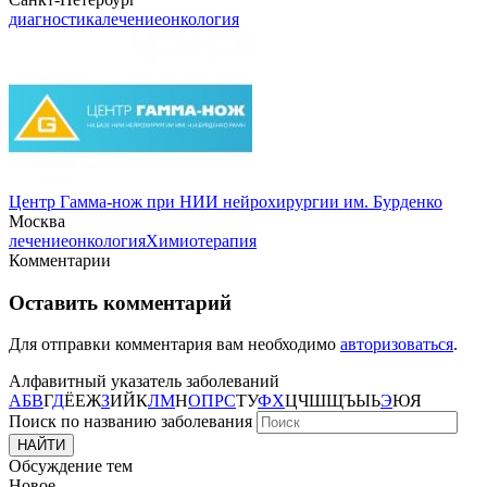
диагностика
лечение
онкология
Центр Гамма-нож при НИИ нейрохирургии им. Бурденко
Москва
лечение
онкология
Химиотерапия
Комментарии
Оставить комментарий
Для отправки комментария вам необходимо
авторизоваться
.
Алфавитный указатель заболеваний
А
Б
В
Г
Д
Ё
Е
Ж
З
И
Й
К
Л
М
Н
О
П
Р
С
Т
У
Ф
Х
Ц
Ч
Ш
Щ
Ъ
Ы
Ь
Э
Ю
Я
Поиск по названию заболевания
Обсуждение тем
Новое