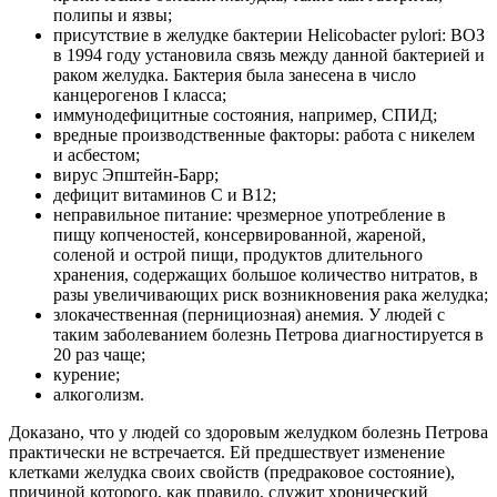
полипы и язвы;
присутствие в желудке бактерии Helicobacter pylori: ВОЗ
в 1994 году установила связь между данной бактерией и
раком желудка. Бактерия была занесена в число
канцерогенов I класса;
иммунодефицитные состояния, например, СПИД;
вредные производственные факторы: работа с никелем
и асбестом;
вирус Эпштейн-Барр;
дефицит витаминов С и В12;
неправильное питание: чрезмерное употребление в
пищу копченостей, консервированной, жареной,
соленой и острой пищи, продуктов длительного
хранения, содержащих большое количество нитратов, в
разы увеличивающих риск возникновения рака желудка;
злокачественная (пернициозная) анемия. У людей с
таким заболеванием болезнь Петрова диагностируется в
20 раз чаще;
курение;
алкоголизм.
Доказано, что у людей со здоровым желудком болезнь Петрова
практически не встречается. Ей предшествует изменение
клетками желудка своих свойств (предраковое состояние),
причиной которого, как правило, служит хронический