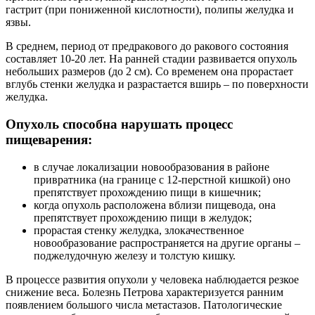
гастрит (при пониженной кислотности), полипы желудка и
язвы.
В среднем, период от предракового до ракового состояния
составляет 10-20 лет. На ранней стадии развивается опухоль
небольших размеров (до 2 см). Со временем она прорастает
вглубь стенки желудка и разрастается вширь – по поверхности
желудка.
Опухоль способна нарушать процесс
пищеварения:
в случае локализации новообразования в районе
привратника (на границе с 12-перстной кишкой) оно
препятствует прохождению пищи в кишечник;
когда опухоль расположена вблизи пищевода, она
препятствует прохождению пищи в желудок;
прорастая стенку желудка, злокачественное
новообразование распространяется на другие органы –
поджелудочную железу и толстую кишку.
В процессе развития опухоли у человека наблюдается резкое
снижение веса. Болезнь Петрова характеризуется ранним
появлением большого числа метастазов. Патологические