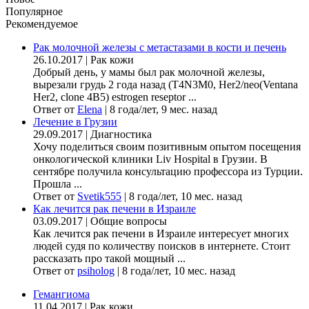
Популярное
Рекомендуемое
Рак молочной железы с метастазами в кости и печень
26.10.2017
|
Рак кожи
Добрый день, у мамы был рак молочной железы,
вырезали грудь 2 года назад (Т4N3M0, Her2/neo(Ventana
Her2, clone 4B5) estrogen reseptor ...
Ответ от
Elena
|
8 года/лет, 9 мес. назад
Лечение в Грузии
29.09.2017
|
Диагностика
Хочу поделиться своим позитивным опытом посещения
онкологической клиники Liv Hospital в Грузии. В
сентябре получила консультацию профессора из Турции.
Прошла ...
Ответ от
Svetik555
|
8 года/лет, 10 мес. назад
Как лечится рак печени в Израиле
03.09.2017
|
Общие вопросы
Как лечится рак печени в Израиле интересует многих
людей судя по количеству поисков в интернете. Стоит
рассказать про такой мощный ...
Ответ от
psiholog
|
8 года/лет, 10 мес. назад
Гемангиома
11.04.2017
|
Рак кожи