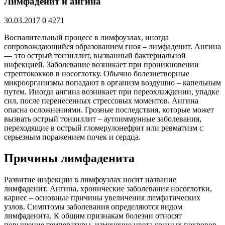
Лимфаденит и ангина
30.03.2017
0
4271
Воспалительный процесс в лимфоузлах, иногда
сопровождающийся образованием гноя – лимфаденит. Ангина
— это острый тонзиллит, вызванный бактериальной
инфекцией. Заболевание возникает при проникновении
стрептококков в носоглотку. Обычно болезнетворные
микроорганизмы попадают в организм воздушно – капельным
путем. Иногда ангина возникает при переохлаждении, упадке
сил, после перенесенных стрессовых моментов. Ангина
опасна осложнениями. Грозные последствия, которые может
вызвать острый тонзиллит – аутоиммунные заболевания,
переходящие в острый гломерулонефрит или ревматизм с
серьезным поражением почек и сердца.
Причины лимфаденита
Развитие инфекции в лимфоузлах носит название
лимфаденит. Ангина, хронические заболевания носоглотки,
кариес – основные причины увеличения лимфатических
узлов. Симптомы заболевания определяются видом
лимфаденита. К общим признакам болезни относят
повышение температуры, изменение цвета кожных покровов