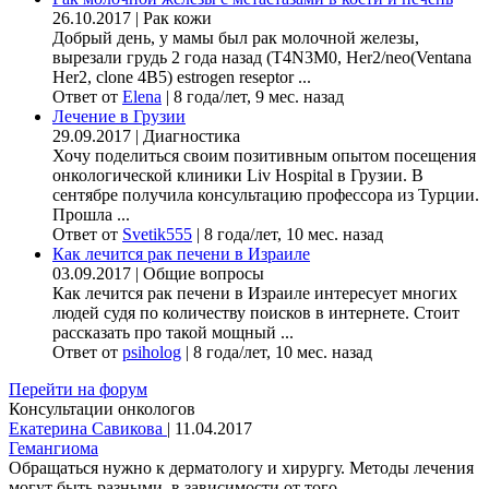
26.10.2017
|
Рак кожи
Добрый день, у мамы был рак молочной железы,
вырезали грудь 2 года назад (Т4N3M0, Her2/neo(Ventana
Her2, clone 4B5) estrogen reseptor ...
Ответ от
Elena
|
8 года/лет, 9 мес. назад
Лечение в Грузии
29.09.2017
|
Диагностика
Хочу поделиться своим позитивным опытом посещения
онкологической клиники Liv Hospital в Грузии. В
сентябре получила консультацию профессора из Турции.
Прошла ...
Ответ от
Svetik555
|
8 года/лет, 10 мес. назад
Как лечится рак печени в Израиле
03.09.2017
|
Общие вопросы
Как лечится рак печени в Израиле интересует многих
людей судя по количеству поисков в интернете. Стоит
рассказать про такой мощный ...
Ответ от
psiholog
|
8 года/лет, 10 мес. назад
Перейти на форум
Консультации онкологов
Екатерина Савикова
|
11.04.2017
Гемангиома
Обращаться нужно к дерматологу и хирургу. Методы лечения
могут быть разными, в зависимости от того, ...