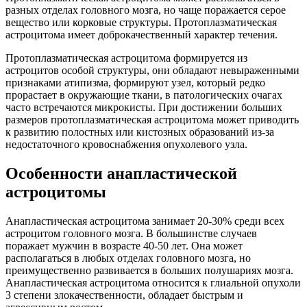
разных отделах головного мозга, но чаще поражается серое
вещество или корковые структуры. Протоплазматическая
астроцитома имеет доброкачественный характер течения.
Протоплазматическая астроцитома формируется из
астроцитов особой структуры, они обладают невыраженными
признаками атипизма, формируют узел, который редко
прорастает в окружающие ткани, в патологических очагах
часто встречаются микрокисты. При достижении больших
размеров протоплазматическая астроцитома может приводить
к развитию полостных или кистозных образований из-за
недостаточного кровоснабжения опухолевого узла.
Особенности анапластической
астроцитомы
Анапластическая астроцитома занимает 20-30% среди всех
астроцитом головного мозга. В большинстве случаев
поражает мужчин в возрасте 40-50 лет. Она может
располагаться в любых отделах головного мозга, но
преимущественно развивается в больших полушариях мозга.
Анапластическая астроцитома относится к глиальной опухоли
3 степени злокачественности, обладает быстрым и