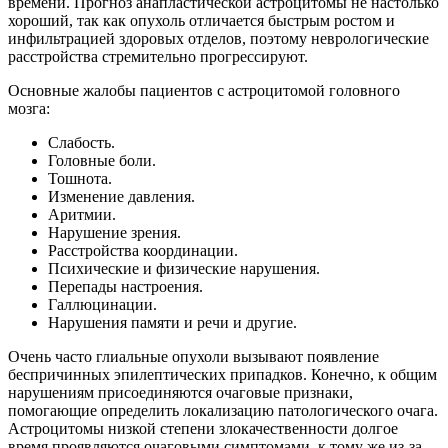
времени. Прогноз анапластической астроцитомы не настолько
хороший, так как опухоль отличается быстрым ростом и
инфильтрацией здоровых отделов, поэтому неврологические
расстройства стремительно прогрессируют.
Основные жалобы пациентов с астроцитомой головного
мозга:
Слабость.
Головные боли.
Тошнота.
Изменение давления.
Аритмии.
Нарушение зрения.
Расстройства координации.
Психические и физические нарушения.
Перепады настроения.
Галлюцинации.
Нарушения памяти и речи и другие.
Очень часто глиальные опухоли вызывают появление
беспричинных эпилептических припадков. Конечно, к общим
нарушениям присоединяются очаговые признаки,
помогающие определить локализацию патологического очага.
Астроцитомы низкой степени злокачественности долгое
время проявляются очаговыми симптомами, к тому же из-за