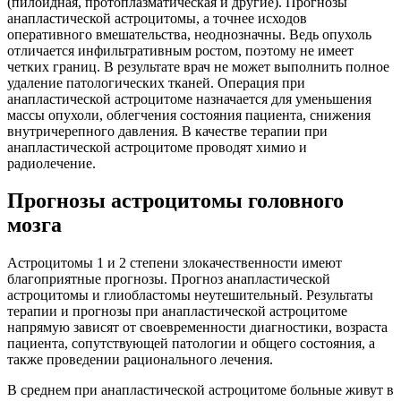
(пилоидная, протоплазматическая и другие). Прогнозы
анапластической астроцитомы, а точнее исходов
оперативного вмешательства, неоднозначны. Ведь опухоль
отличается инфильтративным ростом, поэтому не имеет
четких границ. В результате врач не может выполнить полное
удаление патологических тканей. Операция при
анапластической астроцитоме назначается для уменьшения
массы опухоли, облегчения состояния пациента, снижения
внутричерепного давления. В качестве терапии при
анапластической астроцитоме проводят химио и
радиолечение.
Прогнозы астроцитомы головного
мозга
Астроцитомы 1 и 2 степени злокачественности имеют
благоприятные прогнозы. Прогноз анапластической
астроцитомы и глиобластомы неутешительный. Результаты
терапии и прогнозы при анапластической астроцитоме
напрямую зависят от своевременности диагностики, возраста
пациента, сопутствующей патологии и общего состояния, а
также проведении рационального лечения.
В среднем при анапластической астроцитоме больные живут в