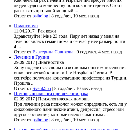
Как лечится рак печени в Израиле интересует многих
людей судя по количеству поисков в интернете. Стоит
рассказать про такой мощный ...
Ответ от
psiholog
|
8 года/лет, 10 мес. назад
Гемангиома
11.04.2017
|
Рак кожи
Здравствуйте! Мне 23 года. Пару лет назад у меня на
теле появилась гемангиома и сейчас у нее размер почти
4 ...
Ответ от
Екатерина Савикова
|
9 года/лет, 4 мес. назад
Лечение в Грузии
29.09.2017
|
Диагностика
Хочу поделиться своим позитивным опытом посещения
онкологической клиники Liv Hospital в Грузии. В
сентябре получила консультацию профессора из Турции.
Прошла ...
Ответ от
Svetik555
|
8 года/лет, 10 мес. назад
Помощь психолога при лечении рака
02.09.2017
|
Психологическая помощь
При лечении рака психолог может определить, есть ли у
онкобольного панические атаки, депрессия, стресс или
другое состояние, которые имеют симптомы ...
Ответ от
psiholog
|
8 года/лет, 10 мес. назад
Рак молочной железы с метастазами в кости и печень