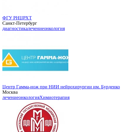
ФГУ РНЦРХТ
Санкт-Петербург
диагностика
лечение
онкология
Центр Гамма-нож при НИИ нейрохирургии им. Бурденко
Москва
лечение
онкология
Химиотерапия