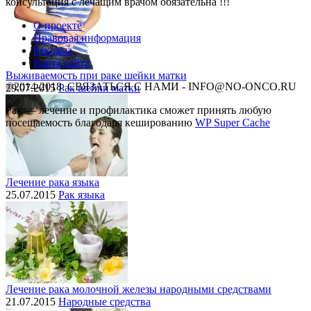
консультация с лечащим врачом обязательна !!!
О проекте
Правовая информация
Реклама
Карта сайта
Выживаемость при раке шейки матки
©2014-2018, СВЯЗАТЬСЯ С НАМИ - INFO@NO-ONCO.RU
29.07.2015
Рак шейки матки
Рак — лечение и профилактика cможет принять любую
посещаемость благодаря кешированию
WP Super Cache
Лечение рака языка
25.07.2015
Рак языка
Лечение рака молочной железы народными средствами
21.07.2015
Народные средства