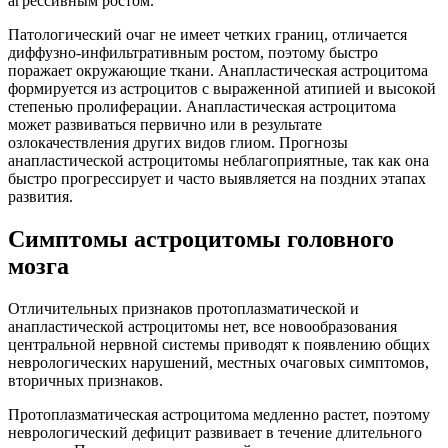
агрессивным ростом.
Патологический очаг не имеет четких границ, отличается
диффузно-инфильтративным ростом, поэтому быстро
поражает окружающие ткани. Анапластическая астроцитома
формируется из астроцитов с выраженной атипией и высокой
степенью пролиферации. Анапластическая астроцитома
может развиваться первично или в результате
озлокачествления других видов глиом. Прогнозы
анапластической астроцитомы неблагоприятные, так как она
быстро прогрессирует и часто выявляется на поздних этапах
развития.
Симптомы астроцитомы головного
мозга
Отличительных признаков протоплазматической и
анапластической астроцитомы нет, все новообразования
центральной нервной системы приводят к появлению общих
неврологических нарушений, местных очаговых симптомов,
вторичных признаков.
Протоплазматическая астроцитома медленно растет, поэтому
неврологический дефицит развивает в течение длительного