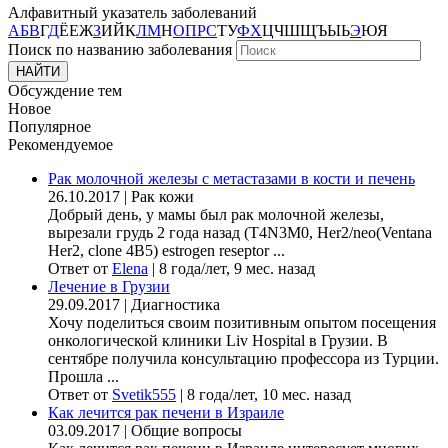
Алфавитный указатель заболеваний
А
Б
В
Г
Д
Ё
Е
Ж
З
И
Й
К
Л
М
Н
О
П
Р
С
Т
У
Ф
Х
Ц
Ч
Ш
Щ
Ъ
Ы
Ь
Э
Ю
Я
Поиск по названию заболевания
Обсуждение тем
Новое
Популярное
Рекомендуемое
Рак молочной железы с метастазами в кости и печень
26.10.2017
|
Рак кожи
Добрый день, у мамы был рак молочной железы,
вырезали грудь 2 года назад (Т4N3M0, Her2/neo(Ventana
Her2, clone 4B5) estrogen reseptor ...
Ответ от
Elena
|
8 года/лет, 9 мес. назад
Лечение в Грузии
29.09.2017
|
Диагностика
Хочу поделиться своим позитивным опытом посещения
онкологической клиники Liv Hospital в Грузии. В
сентябре получила консультацию профессора из Турции.
Прошла ...
Ответ от
Svetik555
|
8 года/лет, 10 мес. назад
Как лечится рак печени в Израиле
03.09.2017
|
Общие вопросы