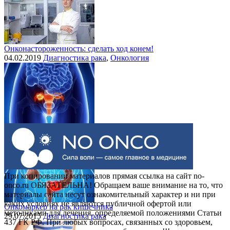
Онконастороженность: сделать ход конем!
04.02.2019
Диагностика рака
,
Онкология
Выделения при раке шейки матки
30.07.2015
Рак шейки матки
При копировании материалов прямая ссылка на сайт no-
onco.ru ОБЯЗАТЕЛЬНА! Обращаем ваше внимание на то, что
материалы сайта несут ознакомительный характер и ни при
каких условиях не являются публичной офертой или
Онкомаркер на рак кишечника
методиками для лечения, определяемой положениями Статьи
29.07.2015
Диагностика рака
437 ГК РФ. При любых вопросах, связанных со здоровьем,