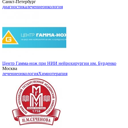
Санкт-Петербург
диагностика
лечение
онкология
Центр Гамма-нож при НИИ нейрохирургии им. Бурденко
Москва
лечение
онкология
Химиотерапия