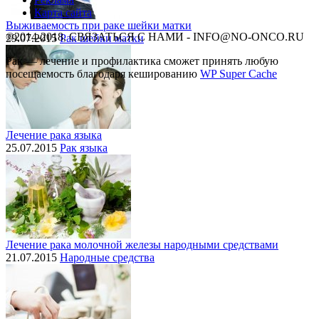
Карта сайта
Выживаемость при раке шейки матки
©2014-2018, СВЯЗАТЬСЯ С НАМИ - INFO@NO-ONCO.RU
29.07.2015
Рак шейки матки
Рак — лечение и профилактика cможет принять любую
посещаемость благодаря кешированию
WP Super Cache
Лечение рака языка
25.07.2015
Рак языка
Лечение рака молочной железы народными средствами
21.07.2015
Народные средства