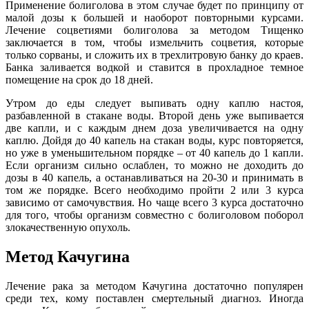
Применение болиголова в этом случае будет по принципу от
малой дозы к большей и наоборот повторными курсами.
Лечение соцветиями болиголова за методом Тищенко
заключается в том, чтобы измельчить соцветия, которые
только сорваны, и сложить их в трехлитровую банку до краев.
Банка заливается водкой и ставится в прохладное темное
помещение на срок до 18 дней.
Утром до еды следует выпивать одну каплю настоя,
разбавленной в стакане воды. Второй день уже выпивается
две капли, и с каждым днем доза увеличивается на одну
каплю. Дойдя до 40 капель на стакан воды, курс повторяется,
но уже в уменьшительном порядке – от 40 капель до 1 капли.
Если организм сильно ослаблен, то можно не доходить до
дозы в 40 капель, а останавливаться на 20-30 и принимать в
том же порядке. Всего необходимо пройти 2 или 3 курса
зависимо от самочувствия. Но чаще всего 3 курса достаточно
для того, чтобы организм совместно с болиголовом поборол
злокачественную опухоль.
Метод Качугина
Лечение рака за методом Качугина достаточно популярен
среди тех, кому поставлен смертельный диагноз. Иногда