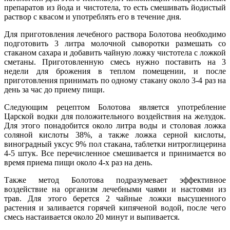
препаратов из йода и чистотела, то есть смешивать йодистый
раствор с квасом и употреблять его в течение дня.
Для приготовления лечебного раствора Болотова необходимо
подготовить 3 литра молочной сыворотки размешать со
стаканом сахара и добавить чайную ложку чистотела с ложкой
сметаны. Приготовленную смесь нужно поставить на 3
недели для брожения в теплом помещении, и после
приготовления принимать по одному стакану около 3-4 раз на
день за час до приему пищи.
Следующим рецептом Болотова является употребление
Царской водки для положительного воздействия на желудок.
Для этого понадобится около литра воды и столовая ложка
соляной кислоты 38%, а также ложка серной кислоты,
виноградный уксус 9% пол стакана, таблетки нитроглицерина
4-5 штук. Все перечисленное смешивается и принимается во
время приема пищи около 4-х раз на день.
Также метод Болотова подразумевает эффективное
воздействие на организм лечебными чаями и настоями из
трав. Для этого берется 2 чайные ложки высушенного
растения и заливается горячей кипяченой водой, после чего
смесь настаивается около 20 минут и выпивается.