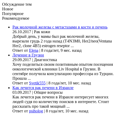
Обсуждение тем
Новое
Популярное
Рекомендуемое
Рак молочной железы с метастазами в кости и печень
26.10.2017
|
Рак кожи
Добрый день, у мамы был рак молочной железы,
вырезали грудь 2 года назад (Т4N3M0, Her2/neo(Ventana
Her2, clone 4B5) estrogen reseptor ...
Ответ от
Elena
|
8 года/лет, 9 мес. назад
Лечение в Грузии
29.09.2017
|
Диагностика
Хочу поделиться своим позитивным опытом посещения
онкологической клиники Liv Hospital в Грузии. В
сентябре получила консультацию профессора из Турции.
Прошла ...
Ответ от
Svetik555
|
8 года/лет, 10 мес. назад
Как лечится рак печени в Израиле
03.09.2017
|
Общие вопросы
Как лечится рак печени в Израиле интересует многих
людей судя по количеству поисков в интернете. Стоит
рассказать про такой мощный ...
Ответ от
psiholog
|
8 года/лет, 10 мес. назад