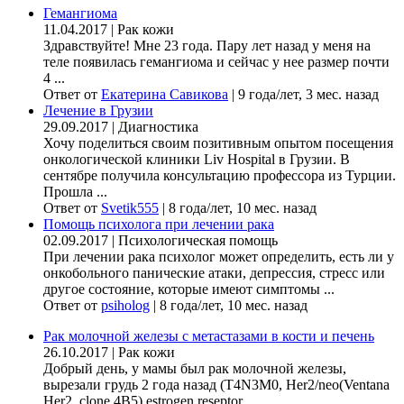
Гемангиома
11.04.2017
|
Рак кожи
Здравствуйте! Мне 23 года. Пару лет назад у меня на
теле появилась гемангиома и сейчас у нее размер почти
4 ...
Ответ от
Екатерина Савикова
|
9 года/лет, 3 мес. назад
Лечение в Грузии
29.09.2017
|
Диагностика
Хочу поделиться своим позитивным опытом посещения
онкологической клиники Liv Hospital в Грузии. В
сентябре получила консультацию профессора из Турции.
Прошла ...
Ответ от
Svetik555
|
8 года/лет, 10 мес. назад
Помощь психолога при лечении рака
02.09.2017
|
Психологическая помощь
При лечении рака психолог может определить, есть ли у
онкобольного панические атаки, депрессия, стресс или
другое состояние, которые имеют симптомы ...
Ответ от
psiholog
|
8 года/лет, 10 мес. назад
Рак молочной железы с метастазами в кости и печень
26.10.2017
|
Рак кожи
Добрый день, у мамы был рак молочной железы,
вырезали грудь 2 года назад (Т4N3M0, Her2/neo(Ventana
Her2, clone 4B5) estrogen reseptor ...