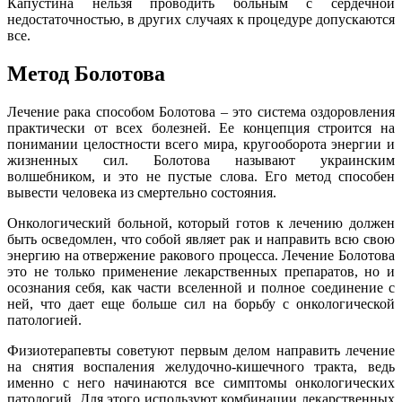
Капустина нельзя проводить больным с сердечной
недостаточностью, в других случаях к процедуре допускаются
все.
Метод Болотова
Лечение рака способом Болотова – это система оздоровления
практически от всех болезней. Ее концепция строится на
понимании целостности всего мира, кругооборота энергии и
жизненных сил. Болотова называют украинским
волшебником, и это не пустые слова. Его метод способен
вывести человека из смертельно состояния.
Онкологический больной, который готов к лечению должен
быть осведомлен, что собой являет рак и направить всю свою
энергию на отвержение ракового процесса. Лечение Болотова
это не только применение лекарственных препаратов, но и
осознания себя, как части вселенной и полное соединение с
ней, что дает еще больше сил на борьбу с онкологической
патологией.
Физиотерапевты советуют первым делом направить лечение
на снятия воспаления желудочно-кишечного тракта, ведь
именно с него начинаются все симптомы онкологических
патологий. Для этого используют комбинации лекарственных