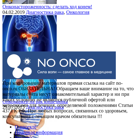
Онконастороженность: сделать ход конем!
04.02.2019
Диагностика рака
,
Онкология
Выделения при раке шейки матки
30.07.2015
Рак шейки матки
При копировании материалов прямая ссылка на сайт no-
onco.ru ОБЯЗАТЕЛЬНА! Обращаем ваше внимание на то, что
материалы сайта несут ознакомительный характер и ни при
каких условиях не являются публичной офертой или
Онкомаркер на рак кишечника
методиками для лечения, определяемой положениями Статьи
29.07.2015
Диагностика рака
437 ГК РФ. При любых вопросах, связанных со здоровьем,
консультация с лечащим врачом обязательна !!!
О проекте
Правовая информация
Реклама