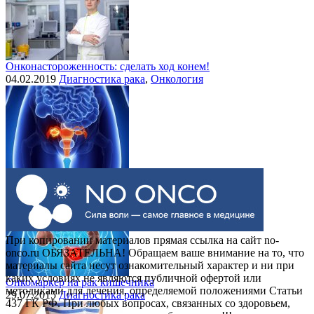
Онконастороженность: сделать ход конем!
04.02.2019
Диагностика рака
,
Онкология
Выделения при раке шейки матки
30.07.2015
Рак шейки матки
При копировании материалов прямая ссылка на сайт no-
onco.ru ОБЯЗАТЕЛЬНА! Обращаем ваше внимание на то, что
материалы сайта несут ознакомительный характер и ни при
каких условиях не являются публичной офертой или
Онкомаркер на рак кишечника
методиками для лечения, определяемой положениями Статьи
29.07.2015
Диагностика рака
437 ГК РФ. При любых вопросах, связанных со здоровьем,