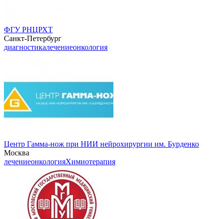
ФГУ РНЦРХТ
Санкт-Петербург
диагностика
лечение
онкология
Центр Гамма-нож при НИИ нейрохирургии им. Бурденко
Москва
лечение
онкология
Химиотерапия