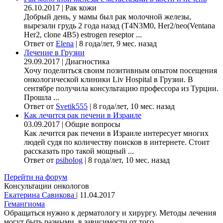
26.10.2017
|
Рак кожи
Добрый день, у мамы был рак молочной железы,
вырезали грудь 2 года назад (Т4N3M0, Her2/neo(Ventana
Her2, clone 4B5) estrogen reseptor ...
Ответ от
Elena
|
8 года/лет, 9 мес. назад
Лечение в Грузии
29.09.2017
|
Диагностика
Хочу поделиться своим позитивным опытом посещения
онкологической клиники Liv Hospital в Грузии. В
сентябре получила консультацию профессора из Турции.
Прошла ...
Ответ от
Svetik555
|
8 года/лет, 10 мес. назад
Как лечится рак печени в Израиле
03.09.2017
|
Общие вопросы
Как лечится рак печени в Израиле интересует многих
людей судя по количеству поисков в интернете. Стоит
рассказать про такой мощный ...
Ответ от
psiholog
|
8 года/лет, 10 мес. назад
Перейти на форум
Консультации онкологов
Екатерина Савикова
|
11.04.2017
Гемангиома
Обращаться нужно к дерматологу и хирургу. Методы лечения
могут быть разными, в зависимости от того, ...