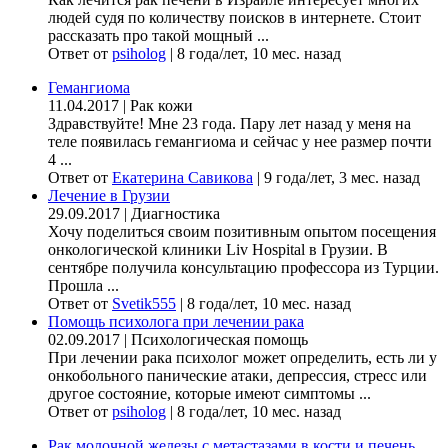
людей судя по количеству поисков в интернете. Стоит
рассказать про такой мощный ...
Ответ от
psiholog
|
8 года/лет, 10 мес. назад
Гемангиома
11.04.2017
|
Рак кожи
Здравствуйте! Мне 23 года. Пару лет назад у меня на
теле появилась гемангиома и сейчас у нее размер почти
4 ...
Ответ от
Екатерина Савикова
|
9 года/лет, 3 мес. назад
Лечение в Грузии
29.09.2017
|
Диагностика
Хочу поделиться своим позитивным опытом посещения
онкологической клиники Liv Hospital в Грузии. В
сентябре получила консультацию профессора из Турции.
Прошла ...
Ответ от
Svetik555
|
8 года/лет, 10 мес. назад
Помощь психолога при лечении рака
02.09.2017
|
Психологическая помощь
При лечении рака психолог может определить, есть ли у
онкобольного панические атаки, депрессия, стресс или
другое состояние, которые имеют симптомы ...
Ответ от
psiholog
|
8 года/лет, 10 мес. назад
Рак молочной железы с метастазами в кости и печень