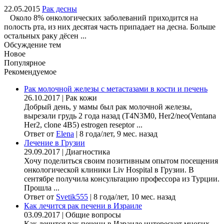
22.05.2015
Рак десны
Около 8% онкологических заболеваний приходится на
полость рта, из них десятая часть припадает на десна. Больше
остальных раку дёсен ...
Обсуждение тем
Новое
Популярное
Рекомендуемое
Рак молочной железы с метастазами в кости и печень
26.10.2017
|
Рак кожи
Добрый день, у мамы был рак молочной железы,
вырезали грудь 2 года назад (Т4N3M0, Her2/neo(Ventana
Her2, clone 4B5) estrogen reseptor ...
Ответ от
Elena
|
8 года/лет, 9 мес. назад
Лечение в Грузии
29.09.2017
|
Диагностика
Хочу поделиться своим позитивным опытом посещения
онкологической клиники Liv Hospital в Грузии. В
сентябре получила консультацию профессора из Турции.
Прошла ...
Ответ от
Svetik555
|
8 года/лет, 10 мес. назад
Как лечится рак печени в Израиле
03.09.2017
|
Общие вопросы
Как лечится рак печени в Израиле интересует многих