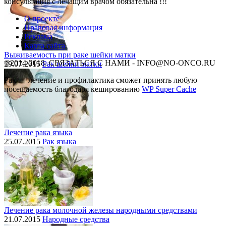
консультация с лечащим врачом обязательна !!!
О проекте
Правовая информация
Реклама
Карта сайта
Выживаемость при раке шейки матки
©2014-2018, СВЯЗАТЬСЯ С НАМИ - INFO@NO-ONCO.RU
29.07.2015
Рак шейки матки
Рак — лечение и профилактика cможет принять любую
посещаемость благодаря кешированию
WP Super Cache
Лечение рака языка
25.07.2015
Рак языка
Лечение рака молочной железы народными средствами
21.07.2015
Народные средства