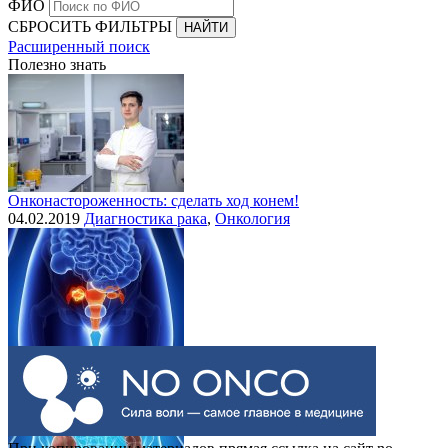
ФИО
СБРОСИТЬ ФИЛЬТРЫ
Расширенный поиск
Полезно знать
Онконастороженность: сделать ход конем!
04.02.2019
Диагностика рака
,
Онкология
Выделения при раке шейки матки
30.07.2015
Рак шейки матки