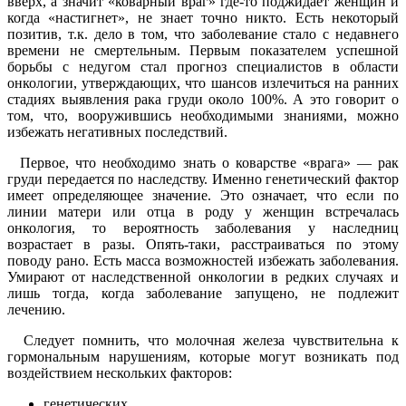
вверх, а значит «коварный враг» где-то поджидает женщин и
когда «настигнет», не знает точно никто. Есть некоторый
позитив, т.к. дело в том, что заболевание стало с недавнего
времени не смертельным. Первым показателем успешной
борьбы с недугом стал прогноз специалистов в области
онкологии, утверждающих, что шансов излечиться на ранних
стадиях выявления рака груди около 100%. А это говорит о
том, что, вооружившись необходимыми знаниями, можно
избежать негативных последствий.
Первое, что необходимо знать о коварстве «врага» — рак
груди передается по наследству. Именно генетический фактор
имеет определяющее значение. Это означает, что если по
линии матери или отца в роду у женщин встречалась
онкология, то вероятность заболевания у наследниц
возрастает в разы. Опять-таки, расстраиваться по этому
поводу рано. Есть масса возможностей избежать заболевания.
Умирают от наследственной онкологии в редких случаях и
лишь тогда, когда заболевание запущено, не подлежит
лечению.
Следует помнить, что молочная железа чувствительна к
гормональным нарушениям, которые могут возникать под
воздействием нескольких факторов:
генетических