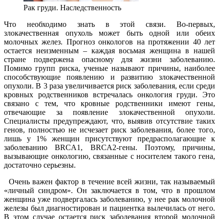
Рак груди. Наследственность
Что необходимо знать в этой связи. Во-первых,
злокачественная опухоль может быть одной или обеих
молочных желез. Прогноз онкологов на протяжении 40 лет
остается неизменным – каждая восьмая женщина в нашей
стране подвержена опасному для жизни заболеванию.
Помимо групп риска, ученые называют причины, наиболее
способствующие появлению и развитию злокачественной
опухоли. В 3 раза увеличивается риск заболевания, если среди
кровных родственников встречалась онкология груди. Это
связано с тем, что кровные родственники имеют гены,
отвечающие за появление злокачественной опухоли.
Специалисты предупреждают, что, выявив отсутствие таких
генов, полностью не исчезает риск заболевания, более того,
лишь у 1% женщин присутствуют предрасполагающие к
заболеванию BRCA1, BRCA2-гены. Поэтому, причины,
вызывающие онкологию, связанные с носителем такого гена,
достаточно серьезны.
Очень важен фактор в течение всей жизни, так называемый
«личный синдром». Он заключается в том, что в прошлом
женщина уже подвергалась заболеванию, у нее рак молочной
железы был диагностирован и пациентка вылечилась от него.
В этом случае остается риск заболевания второй молочной