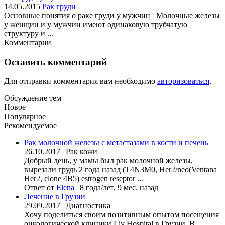
14.05.2015
Рак груди
Основные понятия о раке груди у мужчин Молочные железы
у женщин и у мужчин имеют одинаковую трубчатую
структуру и ...
Комментарии
Оставить комментарий
Для отправки комментария вам необходимо
авторизоваться
.
Обсуждение тем
Новое
Популярное
Рекомендуемое
Рак молочной железы с метастазами в кости и печень
26.10.2017
|
Рак кожи
Добрый день, у мамы был рак молочной железы,
вырезали грудь 2 года назад (Т4N3M0, Her2/neo(Ventana
Her2, clone 4B5) estrogen reseptor ...
Ответ от
Elena
|
8 года/лет, 9 мес. назад
Лечение в Грузии
29.09.2017
|
Диагностика
Хочу поделиться своим позитивным опытом посещения
онкологической клиники Liv Hospital в Грузии. В