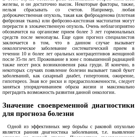
железы, и он достаточно высок. Некоторые факторы, также,
нельзя сбрасывать со счетов. Например, любая
доброкачественная опухоль, такая как фиброаденома (плотная
фиброзная ткань) или фиброзно-кистозная мастопатия могут
перерасти в злокачественную опухоль. Очень неблагоприятно
обозначится на организме прием более 3 лет гормональных
средств после менопаузы. Еще один прогноз специалистов
заключается в том, что в данном случае вызывает
онкологическое заболевание систематический прием в
течении 10 и более лет оральных контрацептивов женщиной
после 35-ти лет. Проживание в зоне с повышенной радиацией
также несет риск возникновения рака груди. И конечно, в
некоторых случаях появление болезни вызывает такой букет
заболеваний, как сахарный диабет, гипертония, ожирение,
гипотиреоз. Зная все риски и предрасположенности, следует
заняться упорядочиванием образа жизни и максимально
преградить возможность развития данной онкологии.
Значение своевременной диагностики
для прогноза болезни
Одной из эффективных мер борьбы с раковой опухолью
является ранняя диагностика заболевания, т.е. выявление