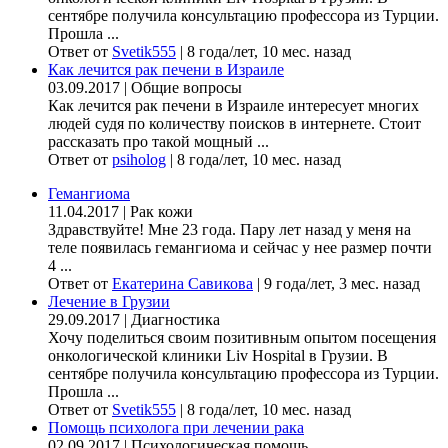
сентябре получила консультацию профессора из Турции.
Прошла ...
Ответ от
Svetik555
|
8 года/лет, 10 мес. назад
Как лечится рак печени в Израиле
03.09.2017
|
Общие вопросы
Как лечится рак печени в Израиле интересует многих
людей судя по количеству поисков в интернете. Стоит
рассказать про такой мощный ...
Ответ от
psiholog
|
8 года/лет, 10 мес. назад
Гемангиома
11.04.2017
|
Рак кожи
Здравствуйте! Мне 23 года. Пару лет назад у меня на
теле появилась гемангиома и сейчас у нее размер почти
4 ...
Ответ от
Екатерина Савикова
|
9 года/лет, 3 мес. назад
Лечение в Грузии
29.09.2017
|
Диагностика
Хочу поделиться своим позитивным опытом посещения
онкологической клиники Liv Hospital в Грузии. В
сентябре получила консультацию профессора из Турции.
Прошла ...
Ответ от
Svetik555
|
8 года/лет, 10 мес. назад
Помощь психолога при лечении рака
02.09.2017
|
Психологическая помощь