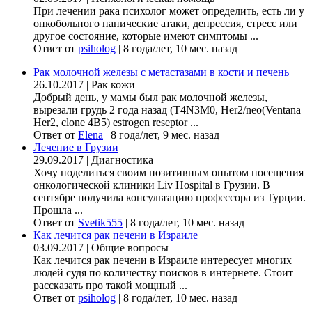
При лечении рака психолог может определить, есть ли у
онкобольного панические атаки, депрессия, стресс или
другое состояние, которые имеют симптомы ...
Ответ от
psiholog
|
8 года/лет, 10 мес. назад
Рак молочной железы с метастазами в кости и печень
26.10.2017
|
Рак кожи
Добрый день, у мамы был рак молочной железы,
вырезали грудь 2 года назад (Т4N3M0, Her2/neo(Ventana
Her2, clone 4B5) estrogen reseptor ...
Ответ от
Elena
|
8 года/лет, 9 мес. назад
Лечение в Грузии
29.09.2017
|
Диагностика
Хочу поделиться своим позитивным опытом посещения
онкологической клиники Liv Hospital в Грузии. В
сентябре получила консультацию профессора из Турции.
Прошла ...
Ответ от
Svetik555
|
8 года/лет, 10 мес. назад
Как лечится рак печени в Израиле
03.09.2017
|
Общие вопросы
Как лечится рак печени в Израиле интересует многих
людей судя по количеству поисков в интернете. Стоит
рассказать про такой мощный ...
Ответ от
psiholog
|
8 года/лет, 10 мес. назад