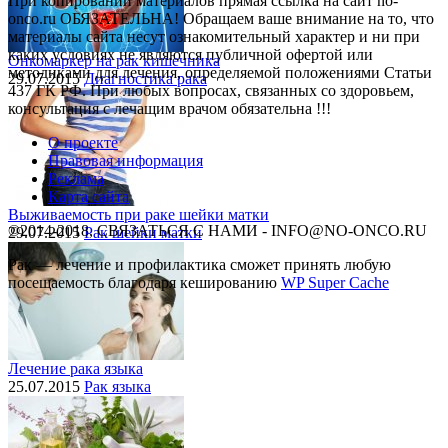
При копировании материалов прямая ссылка на сайт no-
onco.ru ОБЯЗАТЕЛЬНА! Обращаем ваше внимание на то, что
материалы сайта несут ознакомительный характер и ни при
каких условиях не являются публичной офертой или
Онкомаркер на рак кишечника
методиками для лечения, определяемой положениями Статьи
29.07.2015
Диагностика рака
437 ГК РФ. При любых вопросах, связанных со здоровьем,
консультация с лечащим врачом обязательна !!!
О проекте
Правовая информация
Реклама
Карта сайта
Выживаемость при раке шейки матки
©2014-2018, СВЯЗАТЬСЯ С НАМИ - INFO@NO-ONCO.RU
29.07.2015
Рак шейки матки
Рак — лечение и профилактика cможет принять любую
посещаемость благодаря кешированию
WP Super Cache
Лечение рака языка
25.07.2015
Рак языка