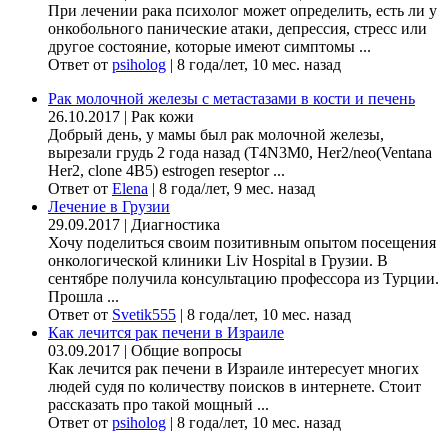
При лечении рака психолог может определить, есть ли у
онкобольного панические атаки, депрессия, стресс или
другое состояние, которые имеют симптомы ...
Ответ от
psiholog
|
8 года/лет, 10 мес. назад
Рак молочной железы с метастазами в кости и печень
26.10.2017
|
Рак кожи
Добрый день, у мамы был рак молочной железы,
вырезали грудь 2 года назад (Т4N3M0, Her2/neo(Ventana
Her2, clone 4B5) estrogen reseptor ...
Ответ от
Elena
|
8 года/лет, 9 мес. назад
Лечение в Грузии
29.09.2017
|
Диагностика
Хочу поделиться своим позитивным опытом посещения
онкологической клиники Liv Hospital в Грузии. В
сентябре получила консультацию профессора из Турции.
Прошла ...
Ответ от
Svetik555
|
8 года/лет, 10 мес. назад
Как лечится рак печени в Израиле
03.09.2017
|
Общие вопросы
Как лечится рак печени в Израиле интересует многих
людей судя по количеству поисков в интернете. Стоит
рассказать про такой мощный ...
Ответ от
psiholog
|
8 года/лет, 10 мес. назад