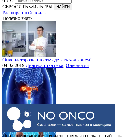
ФИО
СБРОСИТЬ ФИЛЬТРЫ
Расширенный поиск
Полезно знать
Онконастороженность: сделать ход конем!
04.02.2019
Диагностика рака
,
Онкология
Выделения при раке шейки матки
30.07.2015
Рак шейки матки
При копировании материалов прямая ссылка на сайт no-