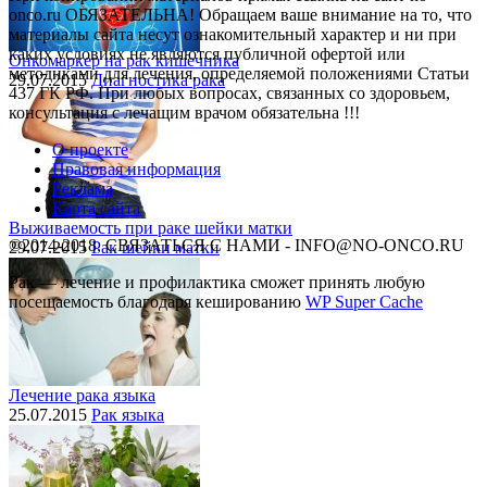
onco.ru ОБЯЗАТЕЛЬНА! Обращаем ваше внимание на то, что
материалы сайта несут ознакомительный характер и ни при
каких условиях не являются публичной офертой или
Онкомаркер на рак кишечника
методиками для лечения, определяемой положениями Статьи
29.07.2015
Диагностика рака
437 ГК РФ. При любых вопросах, связанных со здоровьем,
консультация с лечащим врачом обязательна !!!
О проекте
Правовая информация
Реклама
Карта сайта
Выживаемость при раке шейки матки
©2014-2018, СВЯЗАТЬСЯ С НАМИ - INFO@NO-ONCO.RU
29.07.2015
Рак шейки матки
Рак — лечение и профилактика cможет принять любую
посещаемость благодаря кешированию
WP Super Cache
Лечение рака языка
25.07.2015
Рак языка