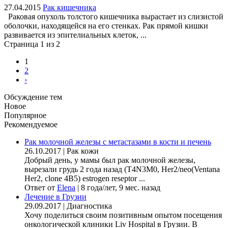
27.04.2015
Рак кишечника
Раковая опухоль толстого кишечника вырастает из слизистой
оболочки, находящейся на его стенках. Рак прямой кишки
развивается из эпителиальных клеток, ...
Страница 1 из 2
1
2
›
Обсуждение тем
Новое
Популярное
Рекомендуемое
Рак молочной железы с метастазами в кости и печень
26.10.2017
|
Рак кожи
Добрый день, у мамы был рак молочной железы,
вырезали грудь 2 года назад (Т4N3M0, Her2/neo(Ventana
Her2, clone 4B5) estrogen reseptor ...
Ответ от
Elena
|
8 года/лет, 9 мес. назад
Лечение в Грузии
29.09.2017
|
Диагностика
Хочу поделиться своим позитивным опытом посещения
онкологической клиники Liv Hospital в Грузии. В