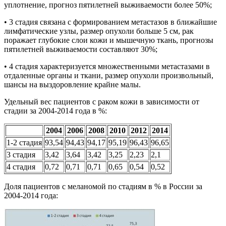
уплотнение, прогноз пятилетней выживаемости более 50%;
• 3 стадия связана с формированием метастазов в ближайшие
лимфатические узлы, размер опухоли больше 5 см, рак
поражает глубокие слои кожи и мышечную ткань, прогнозы
пятилетней выживаемости составляют 30%;
• 4 стадия характеризуется множественными метастазами в
отдаленные органы и ткани, размер опухоли произвольный,
шансы на выздоровление крайне малы.
Удельный вес пациентов с раком кожи в зависимости от
стадии за 2004-2014 года в %:
2004
2006
2008
2010
2012
2014
1-2 стадия
93,54
94,43
94,17
95,19
96,43
96,65
3 стадия
3,42
3,64
3,42
3,25
2,23
2,1
4 стадия
0,72
0,71
0,71
0,65
0,54
0,52
Доля пациентов с меланомой по стадиям в % в России за
2004-2014 года: