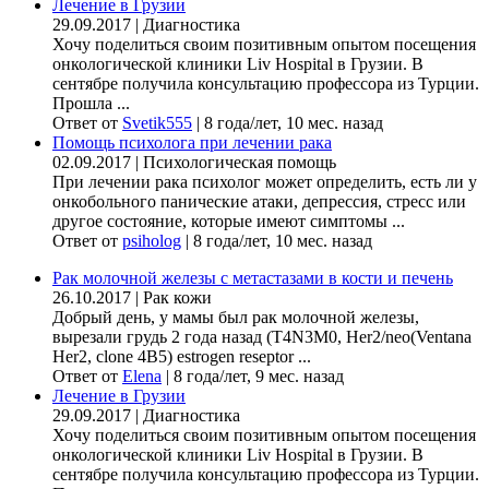
Лечение в Грузии
29.09.2017
|
Диагностика
Хочу поделиться своим позитивным опытом посещения
онкологической клиники Liv Hospital в Грузии. В
сентябре получила консультацию профессора из Турции.
Прошла ...
Ответ от
Svetik555
|
8 года/лет, 10 мес. назад
Помощь психолога при лечении рака
02.09.2017
|
Психологическая помощь
При лечении рака психолог может определить, есть ли у
онкобольного панические атаки, депрессия, стресс или
другое состояние, которые имеют симптомы ...
Ответ от
psiholog
|
8 года/лет, 10 мес. назад
Рак молочной железы с метастазами в кости и печень
26.10.2017
|
Рак кожи
Добрый день, у мамы был рак молочной железы,
вырезали грудь 2 года назад (Т4N3M0, Her2/neo(Ventana
Her2, clone 4B5) estrogen reseptor ...
Ответ от
Elena
|
8 года/лет, 9 мес. назад
Лечение в Грузии
29.09.2017
|
Диагностика
Хочу поделиться своим позитивным опытом посещения
онкологической клиники Liv Hospital в Грузии. В
сентябре получила консультацию профессора из Турции.