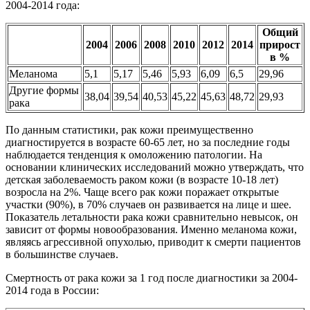
2004-2014 года:
Общий
2004
2006
2008
2010
2012
2014
прирост
в %
Меланома
5,1
5,17
5,46
5,93
6,09
6,5
29,96
Другие формы
38,04
39,54
40,53
45,22
45,63
48,72
29,93
рака
По данным статистики, рак кожи преимущественно
диагностируется в возрасте 60-65 лет, но за последние годы
наблюдается тенденция к омоложению патологии. На
основании клинических исследований можно утверждать, что
детская заболеваемость раком кожи (в возрасте 10-18 лет)
возросла на 2%. Чаще всего рак кожи поражает открытые
участки (90%), в 70% случаев он развивается на лице и шее.
Показатель летальности рака кожи сравнительно невысок, он
зависит от формы новообразования. Именно меланома кожи,
являясь агрессивной опухолью, приводит к смерти пациентов
в большинстве случаев.
Смертность от рака кожи за 1 год после диагностики за 2004-
2014 года в России: