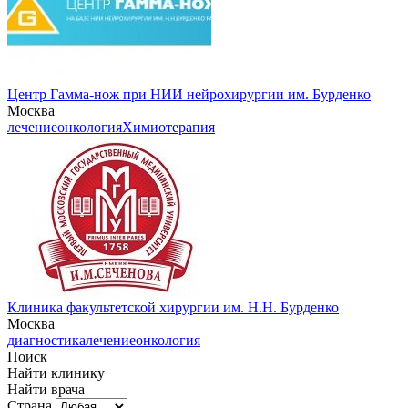
Центр Гамма-нож при НИИ нейрохирургии им. Бурденко
Москва
лечение
онкология
Химиотерапия
Клиника факультетской хирургии им. Н.Н. Бурденко
Москва
диагностика
лечение
онкология
Поиск
Найти клинику
Найти врача
Страна