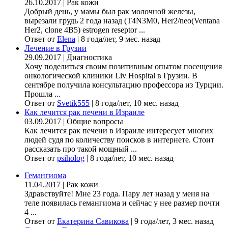
26.10.2017
|
Рак кожи
Добрый день, у мамы был рак молочной железы,
вырезали грудь 2 года назад (Т4N3M0, Her2/neo(Ventana
Her2, clone 4B5) estrogen reseptor ...
Ответ от
Elena
|
8 года/лет, 9 мес. назад
Лечение в Грузии
29.09.2017
|
Диагностика
Хочу поделиться своим позитивным опытом посещения
онкологической клиники Liv Hospital в Грузии. В
сентябре получила консультацию профессора из Турции.
Прошла ...
Ответ от
Svetik555
|
8 года/лет, 10 мес. назад
Как лечится рак печени в Израиле
03.09.2017
|
Общие вопросы
Как лечится рак печени в Израиле интересует многих
людей судя по количеству поисков в интернете. Стоит
рассказать про такой мощный ...
Ответ от
psiholog
|
8 года/лет, 10 мес. назад
Гемангиома
11.04.2017
|
Рак кожи
Здравствуйте! Мне 23 года. Пару лет назад у меня на
теле появилась гемангиома и сейчас у нее размер почти
4 ...
Ответ от
Екатерина Савикова
|
9 года/лет, 3 мес. назад