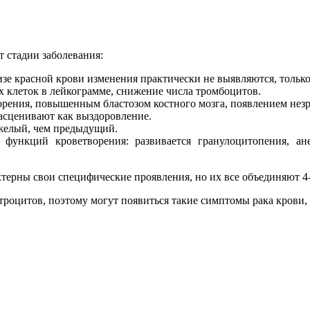
т стадии заболевания:
зе красной крови изменения практически не выявляются, только
х клеток в лейкограмме, снижение числа тромбоцитов.
орения, повышенным бластозом костного мозга, появлением нез
 расценивают как выздоровление.
желый, чем предыдущий.
функций кроветворения: развивается гранулоцитопения, ан
ктерны свои специфические проявления, но их все объединяют 4
роцитов, поэтому могут появиться такие симптомы рака крови, 