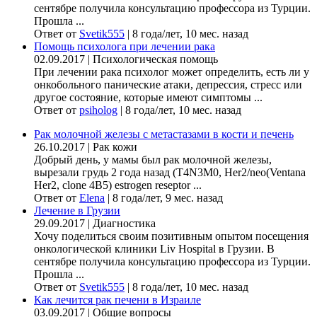
сентябре получила консультацию профессора из Турции.
Прошла ...
Ответ от
Svetik555
|
8 года/лет, 10 мес. назад
Помощь психолога при лечении рака
02.09.2017
|
Психологическая помощь
При лечении рака психолог может определить, есть ли у
онкобольного панические атаки, депрессия, стресс или
другое состояние, которые имеют симптомы ...
Ответ от
psiholog
|
8 года/лет, 10 мес. назад
Рак молочной железы с метастазами в кости и печень
26.10.2017
|
Рак кожи
Добрый день, у мамы был рак молочной железы,
вырезали грудь 2 года назад (Т4N3M0, Her2/neo(Ventana
Her2, clone 4B5) estrogen reseptor ...
Ответ от
Elena
|
8 года/лет, 9 мес. назад
Лечение в Грузии
29.09.2017
|
Диагностика
Хочу поделиться своим позитивным опытом посещения
онкологической клиники Liv Hospital в Грузии. В
сентябре получила консультацию профессора из Турции.
Прошла ...
Ответ от
Svetik555
|
8 года/лет, 10 мес. назад
Как лечится рак печени в Израиле
03.09.2017
|
Общие вопросы