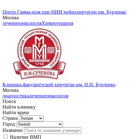
Центр Гамма-нож при НИИ нейрохирургии им. Бурденко
Москва
лечение
онкология
Химиотерапия
Клиника факультетской хирургии им. Н.Н. Бурденко
Москва
диагностика
лечение
онкология
Поиск
Найти клинику
Найти врача
Страна
Город
Название
Наличие ВМП