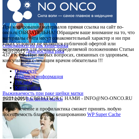
30.07.2015
Рак шейки матки
При копировании материалов прямая ссылка на сайт no-
onco.ru ОБЯЗАТЕЛЬНА! Обращаем ваше внимание на то, что
материалы сайта несут ознакомительный характер и ни при
каких условиях не являются публичной офертой или
Онкомаркер на рак кишечника
методиками для лечения, определяемой положениями Статьи
29.07.2015
Диагностика рака
437 ГК РФ. При любых вопросах, связанных со здоровьем,
консультация с лечащим врачом обязательна !!!
О проекте
Правовая информация
Реклама
Карта сайта
Выживаемость при раке шейки матки
©2014-2018, СВЯЗАТЬСЯ С НАМИ - INFO@NO-ONCO.RU
29.07.2015
Рак шейки матки
Рак — лечение и профилактика cможет принять любую
посещаемость благодаря кешированию
WP Super Cache