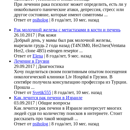
При лечении рака психолог может определить, есть ли у
онкобольного панические атаки, депрессия, стресс или
другое состояние, которые имеют симптомы ...
Ответ от
psiholog
|
8 года/лет, 10 мес. назад
Рак молочной железы с метастазами в кости и печень
26.10.2017
|
Рак кожи
Добрый день, у мамы был рак молочной железы,
вырезали грудь 2 года назад (Т4N3M0, Her2/neo(Ventana
Her2, clone 4B5) estrogen reseptor ...
Ответ от
Elena
|
8 года/лет, 9 мес. назад
Лечение в Грузии
29.09.2017
|
Диагностика
Хочу поделиться своим позитивным опытом посещения
онкологической клиники Liv Hospital в Грузии. В
сентябре получила консультацию профессора из Турции.
Прошла ...
Ответ от
Svetik555
|
8 года/лет, 10 мес. назад
Как лечится рак печени в Израиле
03.09.2017
|
Общие вопросы
Как лечится рак печени в Израиле интересует многих
людей судя по количеству поисков в интернете. Стоит
рассказать про такой мощный ...
Ответ от
psiholog
|
8 года/лет, 10 мес. назад