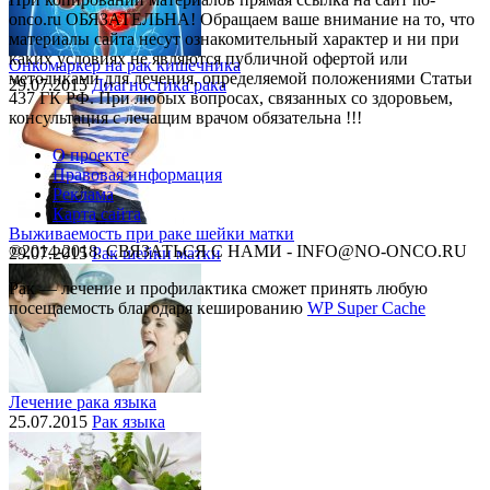
onco.ru ОБЯЗАТЕЛЬНА! Обращаем ваше внимание на то, что
материалы сайта несут ознакомительный характер и ни при
каких условиях не являются публичной офертой или
Онкомаркер на рак кишечника
методиками для лечения, определяемой положениями Статьи
29.07.2015
Диагностика рака
437 ГК РФ. При любых вопросах, связанных со здоровьем,
консультация с лечащим врачом обязательна !!!
О проекте
Правовая информация
Реклама
Карта сайта
Выживаемость при раке шейки матки
©2014-2018, СВЯЗАТЬСЯ С НАМИ - INFO@NO-ONCO.RU
29.07.2015
Рак шейки матки
Рак — лечение и профилактика cможет принять любую
посещаемость благодаря кешированию
WP Super Cache
Лечение рака языка
25.07.2015
Рак языка