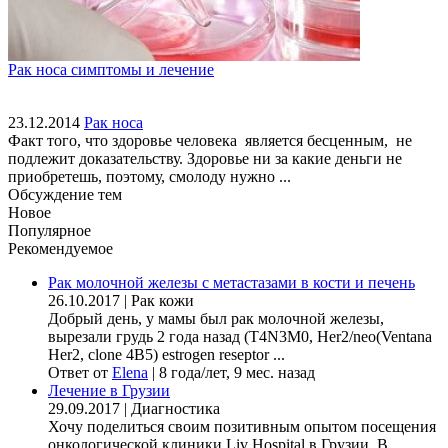
Рак носа симптомы и лечение
23.12.2014
Рак носа
Факт того, что здоровье человека является бесценным, не
подлежит доказательству. Здоровье ни за какие деньги не
приобретешь, поэтому, смолоду нужно ...
Обсуждение тем
Новое
Популярное
Рекомендуемое
Рак молочной железы с метастазами в кости и печень
26.10.2017
|
Рак кожи
Добрый день, у мамы был рак молочной железы,
вырезали грудь 2 года назад (Т4N3M0, Her2/neo(Ventana
Her2, clone 4B5) estrogen reseptor ...
Ответ от
Elena
|
8 года/лет, 9 мес. назад
Лечение в Грузии
29.09.2017
|
Диагностика
Хочу поделиться своим позитивным опытом посещения
онкологической клиники Liv Hospital в Грузии. В