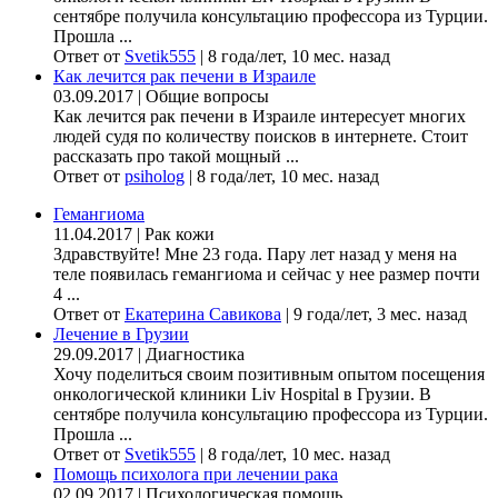
сентябре получила консультацию профессора из Турции.
Прошла ...
Ответ от
Svetik555
|
8 года/лет, 10 мес. назад
Как лечится рак печени в Израиле
03.09.2017
|
Общие вопросы
Как лечится рак печени в Израиле интересует многих
людей судя по количеству поисков в интернете. Стоит
рассказать про такой мощный ...
Ответ от
psiholog
|
8 года/лет, 10 мес. назад
Гемангиома
11.04.2017
|
Рак кожи
Здравствуйте! Мне 23 года. Пару лет назад у меня на
теле появилась гемангиома и сейчас у нее размер почти
4 ...
Ответ от
Екатерина Савикова
|
9 года/лет, 3 мес. назад
Лечение в Грузии
29.09.2017
|
Диагностика
Хочу поделиться своим позитивным опытом посещения
онкологической клиники Liv Hospital в Грузии. В
сентябре получила консультацию профессора из Турции.
Прошла ...
Ответ от
Svetik555
|
8 года/лет, 10 мес. назад
Помощь психолога при лечении рака
02.09.2017
|
Психологическая помощь