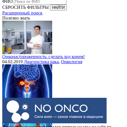
ФИО
СБРОСИТЬ ФИЛЬТРЫ
Расширенный поиск
Полезно знать
Онконастороженность: сделать ход конем!
04.02.2019
Диагностика рака
,
Онкология
Выделения при раке шейки матки
30.07.2015
Рак шейки матки
При копировании материалов прямая ссылка на сайт no-