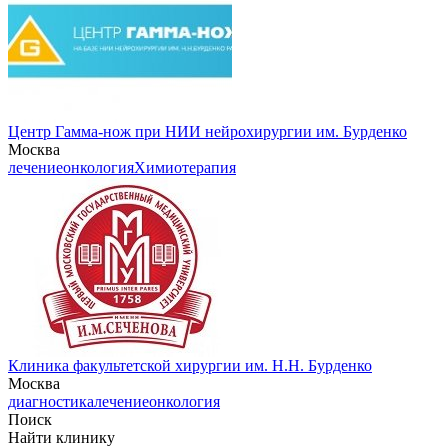
Центр Гамма-нож при НИИ нейрохирургии им. Бурденко
Москва
лечение
онкология
Химиотерапия
Клиника факультетской хирургии им. Н.Н. Бурденко
Москва
диагностика
лечение
онкология
Поиск
Найти клинику