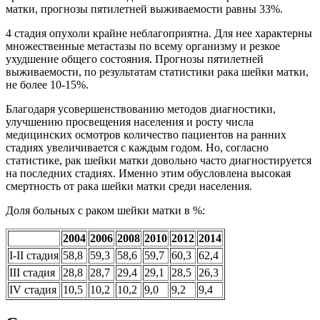
матки, прогнозы пятилетней выживаемости равны 33%.
4 стадия опухоли крайне неблагоприятна. Для нее характерны
множественные метастазы по всему организму и резкое
ухудшение общего состояния. Прогнозы пятилетней
выживаемости, по результатам статистики рака шейки матки,
не более 10-15%.
Благодаря усовершенствованию методов диагностики,
улучшению просвещения населения и росту числа
медицинских осмотров количество пациентов на ранних
стадиях увеличивается с каждым годом. Но, согласно
статистике, рак шейки матки довольно часто диагностируется
на последних стадиях. Именно этим обусловлена высокая
смертность от рака шейки матки среди населения.
Доля больных с раком шейки матки в %:
2004
2006
2008
2010
2012
2014
I-II стадия
58,8
59,3
58,6
59,7
60,3
62,4
III стадия
28,8
28,7
29,4
29,1
28,5
26,3
IV стадия
10,5
10,2
10,2
9,0
9,2
9,4