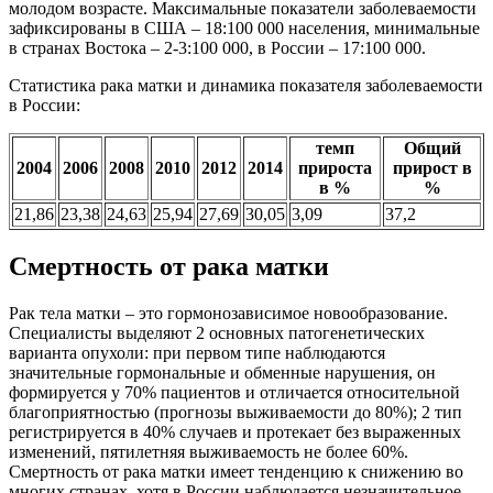
молодом возрасте. Максимальные показатели заболеваемости
зафиксированы в США – 18:100 000 населения, минимальные
в странах Востока – 2-3:100 000, в России – 17:100 000.
Статистика рака матки и динамика показателя заболеваемости
в России:
темп
Общий
2004
2006
2008
2010
2012
2014
прироста
прирост в
в %
%
21,86
23,38
24,63
25,94
27,69
30,05
3,09
37,2
Смертность от рака матки
Рак тела матки – это гормонозависимое новообразование.
Специалисты выделяют 2 основных патогенетических
варианта опухоли: при первом типе наблюдаются
значительные гормональные и обменные нарушения, он
формируется у 70% пациентов и отличается относительной
благоприятностью (прогнозы выживаемости до 80%); 2 тип
регистрируется в 40% случаев и протекает без выраженных
изменений, пятилетняя выживаемость не более 60%.
Смертность от рака матки имеет тенденцию к снижению во
многих странах, хотя в России наблюдается незначительное