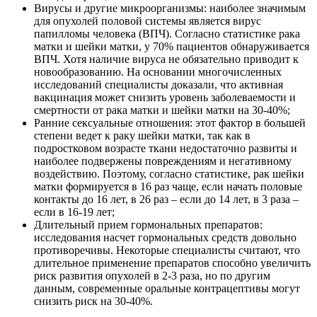
Вирусы и другие микроорганизмы: наиболее значимым
для опухолей половой системы является вирус
папилломы человека (ВПЧ). Согласно статистике рака
матки и шейки матки, у 70% пациентов обнаруживается
ВПЧ. Хотя наличие вируса не обязательно приводит к
новообразованию. На основании многочисленных
исследований специалисты доказали, что активная
вакцинация может снизить уровень заболеваемости и
смертности от рака матки и шейки матки на 30-40%;
Ранние сексуальные отношения: этот фактор в большей
степени ведет к раку шейки матки, так как в
подростковом возрасте ткани недостаточно развиты и
наиболее подвержены повреждениям и негативному
воздействию. Поэтому, согласно статистике, рак шейки
матки формируется в 16 раз чаще, если начать половые
контакты до 16 лет, в 26 раз – если до 14 лет, в 3 раза –
если в 16-19 лет;
Длительный прием гормональных препаратов:
исследования насчет гормональных средств довольно
противоречивы. Некоторые специалисты считают, что
длительное применение препаратов способно увеличить
риск развития опухолей в 2-3 раза, но по другим
данным, современные оральные контрацептивы могут
снизить риск на 30-40%.