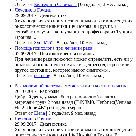
Ответ от
Екатерина Савикова
|
9 года/лет, 3 мес. назад
Лечение в Грузии
29.09.2017
|
Диагностика
Хочу поделиться своим позитивным опытом посещения
онкологической клиники Liv Hospital в Грузии. В
сентябре получила консультацию профессора из Турции.
Прошла ...
Ответ от
Svetik555
|
8 года/лет, 10 мес. назад
Помощь психолога при лечении рака
02.09.2017
|
Психологическая помощь
При лечении рака психолог может определить, есть ли у
онкобольного панические атаки, депрессия, стресс или
другое состояние, которые имеют симптомы ...
Ответ от
psiholog
|
8 года/лет, 10 мес. назад
Рак молочной железы с метастазами в кости и печень
26.10.2017
|
Рак кожи
Добрый день, у мамы был рак молочной железы,
вырезали грудь 2 года назад (Т4N3M0, Her2/neo(Ventana
Her2, clone 4B5) estrogen reseptor ...
Ответ от
Elena
|
8 года/лет, 9 мес. назад
Лечение в Грузии
29.09.2017
|
Диагностика
Хочу поделиться своим позитивным опытом посещения
онкологической клиники Liv Hospital в Грузии. В