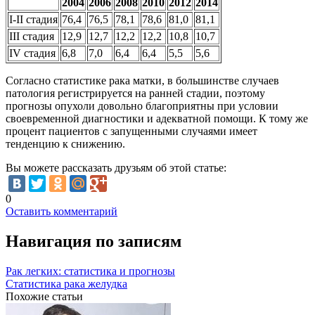
2004
2006
2008
2010
2012
2014
I-II стадия
76,4
76,5
78,1
78,6
81,0
81,1
III стадия
12,9
12,7
12,2
12,2
10,8
10,7
IV стадия
6,8
7,0
6,4
6,4
5,5
5,6
Согласно статистике рака матки, в большинстве случаев
патология регистрируется на ранней стадии, поэтому
прогнозы опухоли довольно благоприятны при условии
своевременной диагностики и адекватной помощи. К тому же
процент пациентов с запущенными случаями имеет
тенденцию к снижению.
Вы можете рассказать друзьям об этой статье:
0
Оставить комментарий
Навигация по записям
Рак легких: статистика и прогнозы
Статистика рака желудка
Похожие статьи