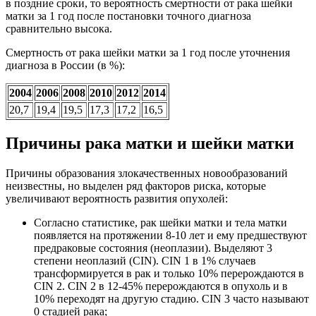
в поздние сроки, то вероятность смертности от рака шейки
матки за 1 год после постановки точного диагноза
сравнительно высока.
Смертность от рака шейки матки за 1 год после уточнения
диагноза в России (в %):
2004
2006
2008
2010
2012
2014
20,7
19,4
19,5
17,3
17,2
16,5
Причины рака матки и шейки матки
Причины образования злокачественных новообразований
неизвестны, но выделен ряд факторов риска, которые
увеличивают вероятность развития опухолей:
Согласно статистике, рак шейки матки и тела матки
появляется на протяжении 8-10 лет и ему предшествуют
предраковые состояния (неоплазии). Выделяют 3
степени неоплазий (CIN). CIN 1 в 1% случаев
трансформируется в рак и только 10% перерождаются в
CIN 2. CIN 2 в 12-45% перерождаются в опухоль и в
10% переходят на другую стадию. CIN 3 часто называют
0 стадией рака;