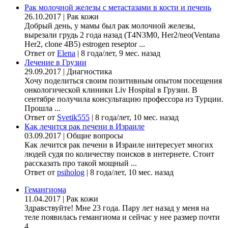
Рак молочной железы с метастазами в кости и печень
26.10.2017
|
Рак кожи
Добрый день, у мамы был рак молочной железы,
вырезали грудь 2 года назад (Т4N3M0, Her2/neo(Ventana
Her2, clone 4B5) estrogen reseptor ...
Ответ от
Elena
|
8 года/лет, 9 мес. назад
Лечение в Грузии
29.09.2017
|
Диагностика
Хочу поделиться своим позитивным опытом посещения
онкологической клиники Liv Hospital в Грузии. В
сентябре получила консультацию профессора из Турции.
Прошла ...
Ответ от
Svetik555
|
8 года/лет, 10 мес. назад
Как лечится рак печени в Израиле
03.09.2017
|
Общие вопросы
Как лечится рак печени в Израиле интересует многих
людей судя по количеству поисков в интернете. Стоит
рассказать про такой мощный ...
Ответ от
psiholog
|
8 года/лет, 10 мес. назад
Гемангиома
11.04.2017
|
Рак кожи
Здравствуйте! Мне 23 года. Пару лет назад у меня на
теле появилась гемангиома и сейчас у нее размер почти
4 ...