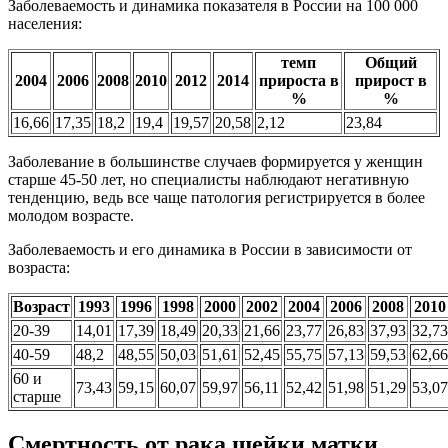
Заболеваемость и динамика показателя в России на 100 000
населения:
темп
Общий
2004
2006
2008
2010
2012
2014
прироста в
прирост в
%
%
16,66
17,35
18,2
19,4
19,57
20,58
2,12
23,84
Заболевание в большинстве случаев формируется у женщин
старше 45-50 лет, но специалисты наблюдают негативную
тенденцию, ведь все чаще патология регистрируется в более
молодом возрасте.
Заболеваемость и его динамика в России в зависимости от
возраста:
Возраст
1993
1996
1998
2000
2002
2004
2006
2008
2010
20-39
14,01
17,39
18,49
20,33
21,66
23,77
26,83
37,93
32,73
40-59
48,2
48,55
50,03
51,61
52,45
55,75
57,13
59,53
62,66
60 и
73,43
59,15
60,07
59,97
56,11
52,42
51,98
51,29
53,07
старше
Смертность от рака шейки матки