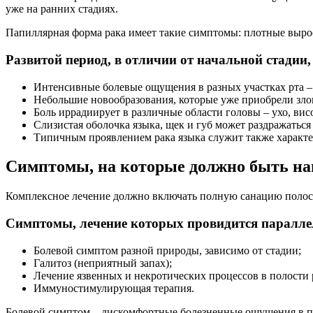
уже на ранних стадиях.
Папиллярная форма рака имеет такие симптомы: плотные вырос
Развитой период, в отличии от начальной стадии
Интенсивные болевые ощущения в разных участках рта – п
Небольшие новообразования, которые уже приобрели злок
Боль иррадиирует в различные области головы – ухо, висо
Слизистая оболочка языка, щек и губ может раздражаться
Типичным проявлением рака языка служит также характер
Симптомы, на которые должно быть на
Комплексное лечение должно включать полную санацию полости
Симптомы, лечение которых провидится паралле
Болевой симптом разной природы, зависимо от стадии;
Галитоз (неприятный запах);
Лечение язвенных и некротических процессов в полости 
Иммуностимулирующая терапия.
Болевой симптом – дискомфортные болезненные ощущения в пол