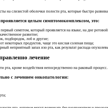
ты на слизистой оболочки полости рта, которые быстро развив
, проявляется целым симптомокомплексом, это:
ервый симптом, который проявляется на языке, на дне ротовой 
ачественное развитие;
к, подбородок, лоб и другие;
 от некоторых продуктов, чаще это кислая соленая пища;
ный неприятный запах изо рта, как результат распада опухолев
правленно лечение
 рта, кроме воздействия непосредственно на раковый процесс.
льно с лечением онкопатологии:
рта;
ости рта, которые могут возникать без раздражителя и продолж