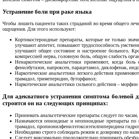
Устранение боли при раке языка
Чтобы лишить пациента таких страданий во время общего леч
ощущения. Для этого используют:
Кортикостероидные препараты, которые не только зна
улучшают аппетит, повышают трудоспособность умственну
улучшают общее состояние и настроение больного. Кр
компрессией нерва, головную боль, общую слабость орга
Ненаркотические анальгетики применяют, когда боль
фенилбутазон, напроксен, парацетамол, диклофенак, инд
Наркотические анальгетики легкого действия применяю
трамадол, тримеперидин, буторфанол;
Наркотические анальгетики сильного действия – морфин
Для адекватного устранения симптома болевой д
строится он на следующих принципах:
Принимать анальгетические препараты следует по часам, 
Назначаются опиоидные и неопиоидные препараты по пр
трамадол, пропионилфенилэтоксиэтилпиперидина гидро
Необходимо строго соблюдать режим и дозировку по наз
Следует максимально продолжительно принимать обезбол