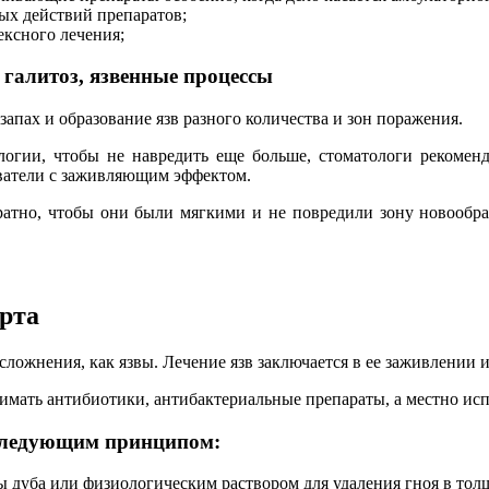
ых действий препаратов;
ексного лечения;
 галитоз, язвенные процессы
пах и образование язв разного количества и зон поражения.
ологии, чтобы не навредить еще больше, стоматологи рекоме
иватели с заживляющим эффектом.
ратно, чтобы они были мягкими и не повредили зону новообра
 рта
осложнения, как язвы. Лечение язв заключается в ее заживлении
имать антибиотики, антибактериальные препараты, а местно ис
 следующим принципом:
 дуба или физиологическим раствором для удаления гноя в толщ