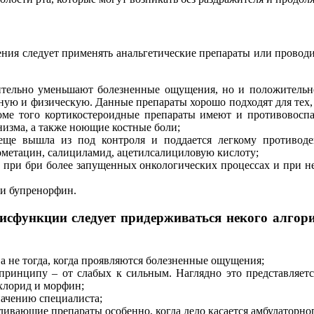
ения следует применять анальгетические препараты или проводи
чительно уменьшают болезненные ощущения, но и положительн
ю и физическую. Данные препараты хорошо подходят для тех, к
оме того кортикостероидные препараты имеют и противовосп
низма, а также ноющие костные боли;
 еще вышла из под контроля и поддается легкому противод
ометацин, салициламид, ацетилсалициловую кислоту;
т при бри более запущенных онкологических процессах и при 
 и бупренорфин.
исфункции следует придерживаться некого алгор
а не тогда, когда проявляются болезненные ощущения;
инципу – от слабых к сильным. Наглядно это представляется 
хлорид и морфин;
начению специалиста;
ивающие препараты особенно, когда дело касается амбулаторног