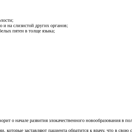
лости;
о и на слизистой других органов;
елых пятен в толще языка;
орит о начале развития злокачественного новообразования в поло
которые заставляют пациента обратится к врачу, что в свою оч