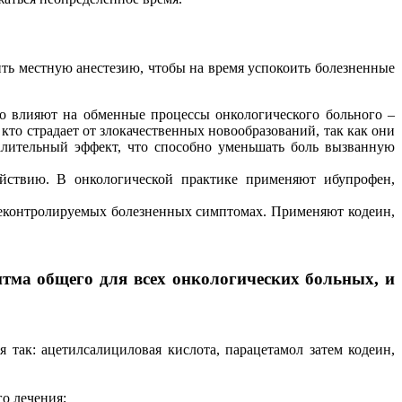
ть местную анестезию, чтобы на время успокоить болезненные
о влияют на обменные процессы онкологического больного –
то страдает от злокачественных новообразований, так как они
алительный эффект, что способно уменьшать боль вызванную
ействию. В онкологической практике применяют ибупрофен,
неконтролируемых болезненных симптомах. Применяют кодеин,
итма общего для всех онкологических больных, и
так: ацетилсалициловая кислота, парацетамол затем кодеин,
о лечения;