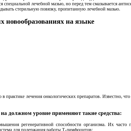
я специальной лечебной мазью, но перед тем смазывается антис
адывать стерильную повязку, пропитанную лечебной мазью.
х новообразованиях на языке
в практике лечения онкологических препаратов. Известно, что 
 на должном уровне применяют такие средства:
ышения регенеративной способности организма. Их часто п
истема для подержания работы Т-лимфоцитов;