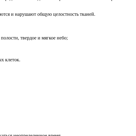
аются и нарушают общую целостность тканей.
полости, твердое и мягкое небо;
ых клеток.
аться неопределенное время.