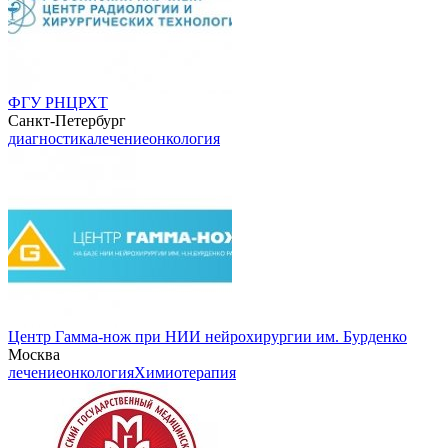
ФГУ РНЦРХТ
Санкт-Петербург
диагностика
лечение
онкология
Центр Гамма-нож при НИИ нейрохирургии им. Бурденко
Москва
лечение
онкология
Химиотерапия