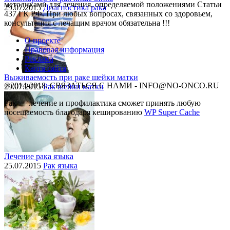
методиками для лечения, определяемой положениями Статьи
29.07.2015
Диагностика рака
437 ГК РФ. При любых вопросах, связанных со здоровьем,
консультация с лечащим врачом обязательна !!!
О проекте
Правовая информация
Реклама
Карта сайта
Выживаемость при раке шейки матки
©2014-2018, СВЯЗАТЬСЯ С НАМИ - INFO@NO-ONCO.RU
29.07.2015
Рак шейки матки
Рак — лечение и профилактика cможет принять любую
посещаемость благодаря кешированию
WP Super Cache
Лечение рака языка
25.07.2015
Рак языка