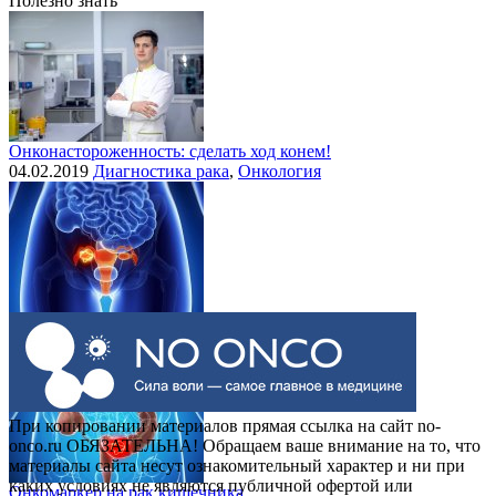
Полезно знать
Онконастороженность: сделать ход конем!
04.02.2019
Диагностика рака
,
Онкология
Выделения при раке шейки матки
30.07.2015
Рак шейки матки
При копировании материалов прямая ссылка на сайт no-
onco.ru ОБЯЗАТЕЛЬНА! Обращаем ваше внимание на то, что
материалы сайта несут ознакомительный характер и ни при
каких условиях не являются публичной офертой или
Онкомаркер на рак кишечника