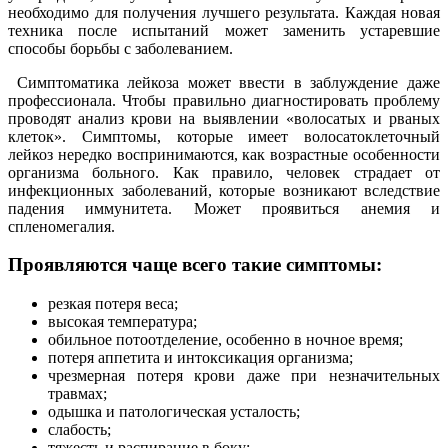
необходимо для получения лучшего результата. Каждая новая
техника после испытаний может заменить устаревшие
способы борьбы с заболеванием.
Симптоматика лейкоза может ввести в заблуждение даже
профессионала. Чтобы правильно диагностировать проблему
проводят анализ крови на выявлении «волосатых и рваных
клеток». Симптомы, которые имеет волосатоклеточный
лейкоз нередко воспринимаются, как возрастные особенности
организма больного. Как правило, человек страдает от
инфекционных заболеваний, которые возникают вследствие
падения иммунитета. Может проявиться анемия и
спленомегалия.
Проявляются чаще всего такие симптомы:
резкая потеря веса;
высокая температура;
обильное потоотделение, особенно в ночное время;
потеря аппетита и интоксикация организма;
чрезмерная потеря крови даже при незначительных
травмах;
одышка и патологическая усталость;
слабость;
тяжесть и распирание в боку;