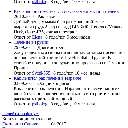
Ответ от
psiholog
|
8 года/лет, 10 мес. назад
Рак молочной железы с метастазами в кости и печень
26.10.2017
|
Рак кожи
Добрый день, у мамы был рак молочной железы,
вырезали грудь 2 года назад (Т4N3M0, Her2/neo(Ventana
Her2, clone 4B5) estrogen reseptor ...
Ответ от
Elena
|
8 года/лет, 9 мес. назад
Лечение в Грузии
29.09.2017
|
Диагностика
Хочу поделиться своим позитивным опытом посещения
онкологической клиники Liv Hospital в Грузии. В
сентябре получила консультацию профессора из Турции.
Прошла ...
Ответ от
Svetik555
|
8 года/лет, 10 мес. назад
Как лечится рак печени в Израиле
03.09.2017
|
Общие вопросы
Как лечится рак печени в Израиле интересует многих
людей судя по количеству поисков в интернете. Стоит
рассказать про такой мощный ...
Ответ от
psiholog
|
8 года/лет, 10 мес. назад
Перейти на форум
Консультации онкологов
Екатерина Савикова
|
11.04.2017