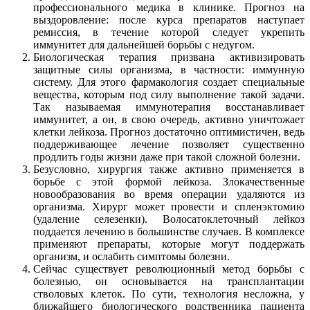
профессионального медика в клинике. Прогноз на
выздоровление: после курса препаратов наступает
ремиссия, в течение которой следует укрепить
иммунитет для дальнейшей борьбы с недугом.
Биологическая терапия призвана активизировать
защитные силы организма, в частности: иммунную
систему. Для этого фармакология создает специальные
вещества, которым под силу выполнение такой задачи.
Так называемая иммунотерапия восстанавливает
иммунитет, а он, в свою очередь, активно уничтожает
клетки лейкоза. Прогноз достаточно оптимистичен, ведь
поддерживающее лечение позволяет существенно
продлить годы жизни даже при такой сложной болезни.
Безусловно, хирургия также активно применяется в
борьбе с этой формой лейкоза. Злокачественные
новообразования во время операции удаляются из
организма. Хирург может провести и спленэктомию
(удаление селезенки). Волосатоклеточный лейкоз
поддается лечению в большинстве случаев. В комплексе
применяют препараты, которые могут поддержать
организм, и ослабить симптомы болезни.
Сейчас существует революционный метод борьбы с
болезнью, он основывается на трансплантации
стволовых клеток. По сути, технология несложна, у
ближайшего биологического родственника пациента