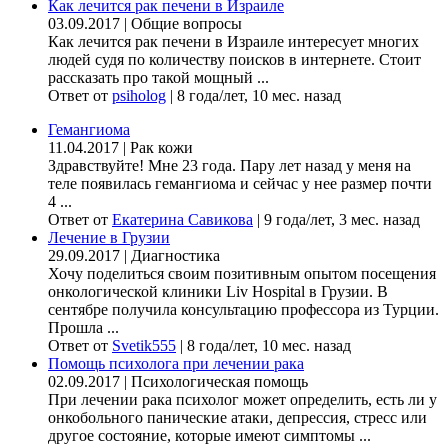
Как лечится рак печени в Израиле
03.09.2017
|
Общие вопросы
Как лечится рак печени в Израиле интересует многих
людей судя по количеству поисков в интернете. Стоит
рассказать про такой мощный ...
Ответ от
psiholog
|
8 года/лет, 10 мес. назад
Гемангиома
11.04.2017
|
Рак кожи
Здравствуйте! Мне 23 года. Пару лет назад у меня на
теле появилась гемангиома и сейчас у нее размер почти
4 ...
Ответ от
Екатерина Савикова
|
9 года/лет, 3 мес. назад
Лечение в Грузии
29.09.2017
|
Диагностика
Хочу поделиться своим позитивным опытом посещения
онкологической клиники Liv Hospital в Грузии. В
сентябре получила консультацию профессора из Турции.
Прошла ...
Ответ от
Svetik555
|
8 года/лет, 10 мес. назад
Помощь психолога при лечении рака
02.09.2017
|
Психологическая помощь
При лечении рака психолог может определить, есть ли у
онкобольного панические атаки, депрессия, стресс или
другое состояние, которые имеют симптомы ...