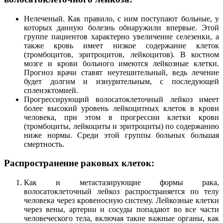
Нелеченый. Как правило, с ним поступают больные, у
которых данную болезнь обнаружили впервые. Этой
группе пациентов характерно увеличение селезенки, а
также кровь имеет низкое содержание клеток
(тромбоцитов, эритроцитов, лейкоцитов). В костном
мозге и крови больного имеются лейкозные клетки.
Прогноз врачи ставят неутешительный, ведь лечение
будет долгим и изнурительным, с последующей
спленэктомией.
Прогрессирующий волосатоклеточный лейкоз имеет
более высокий уровень лейкоцитных клеток в крови
человека, при этом в прогрессии клетки крови
(тромбоциты, лейкоциты и эритроциты) по содержанию
ниже нормы. Среди этой группы больных большая
смертность.
Распространение раковых клеток:
Как и метастазирующие формы рака,
волосатоклеточный лейкоз распространяется по телу
человека через кровеносную систему. Лейкозные клетки
через вены, артерии и сосуды попадают во все части
человеческого тела, включая такие важные органы, как