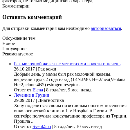
факторов, не только медицинского характера, ...
Комментарии
Оставить комментарий
Для отправки комментария вам необходимо
авторизоваться
.
Обсуждение тем
Новое
Популярное
Рекомендуемое
Рак молочной железы с метастазами в кости и печень
26.10.2017
|
Рак кожи
Добрый день, у мамы был рак молочной железы,
вырезали грудь 2 года назад (Т4N3M0, Her2/neo(Ventana
Her2, clone 4B5) estrogen reseptor ...
Ответ от
Elena
|
8 года/лет, 9 мес. назад
Лечение в Грузии
29.09.2017
|
Диагностика
Хочу поделиться своим позитивным опытом посещения
онкологической клиники Liv Hospital в Грузии. В
сентябре получила консультацию профессора из Турции.
Прошла ...
Ответ от
Svetik555
|
8 года/лет, 10 мес. назад