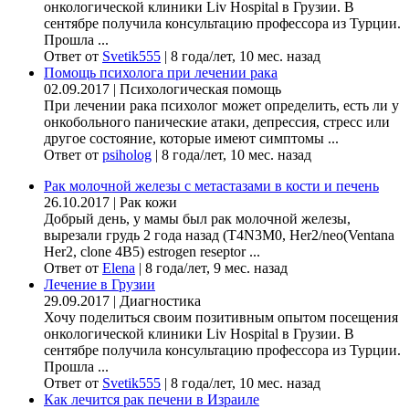
онкологической клиники Liv Hospital в Грузии. В
сентябре получила консультацию профессора из Турции.
Прошла ...
Ответ от
Svetik555
|
8 года/лет, 10 мес. назад
Помощь психолога при лечении рака
02.09.2017
|
Психологическая помощь
При лечении рака психолог может определить, есть ли у
онкобольного панические атаки, депрессия, стресс или
другое состояние, которые имеют симптомы ...
Ответ от
psiholog
|
8 года/лет, 10 мес. назад
Рак молочной железы с метастазами в кости и печень
26.10.2017
|
Рак кожи
Добрый день, у мамы был рак молочной железы,
вырезали грудь 2 года назад (Т4N3M0, Her2/neo(Ventana
Her2, clone 4B5) estrogen reseptor ...
Ответ от
Elena
|
8 года/лет, 9 мес. назад
Лечение в Грузии
29.09.2017
|
Диагностика
Хочу поделиться своим позитивным опытом посещения
онкологической клиники Liv Hospital в Грузии. В
сентябре получила консультацию профессора из Турции.
Прошла ...
Ответ от
Svetik555
|
8 года/лет, 10 мес. назад
Как лечится рак печени в Израиле