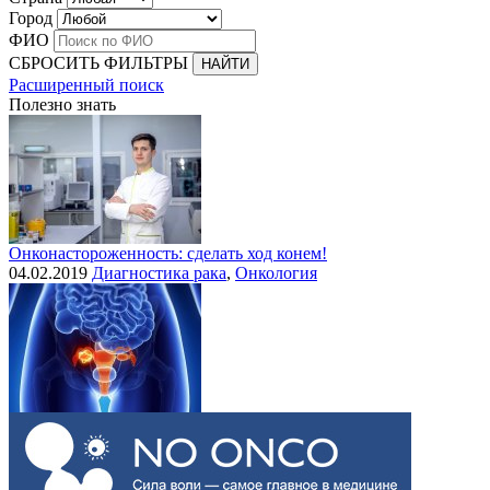
Город
ФИО
СБРОСИТЬ ФИЛЬТРЫ
Расширенный поиск
Полезно знать
Онконастороженность: сделать ход конем!
04.02.2019
Диагностика рака
,
Онкология
Выделения при раке шейки матки
30.07.2015
Рак шейки матки