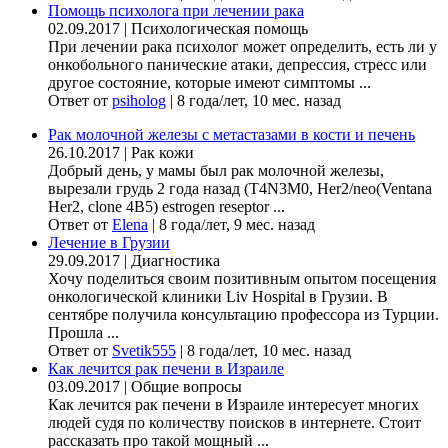
Помощь психолога при лечении рака
02.09.2017
|
Психологическая помощь
При лечении рака психолог может определить, есть ли у
онкобольного панические атаки, депрессия, стресс или
другое состояние, которые имеют симптомы ...
Ответ от
psiholog
|
8 года/лет, 10 мес. назад
Рак молочной железы с метастазами в кости и печень
26.10.2017
|
Рак кожи
Добрый день, у мамы был рак молочной железы,
вырезали грудь 2 года назад (Т4N3M0, Her2/neo(Ventana
Her2, clone 4B5) estrogen reseptor ...
Ответ от
Elena
|
8 года/лет, 9 мес. назад
Лечение в Грузии
29.09.2017
|
Диагностика
Хочу поделиться своим позитивным опытом посещения
онкологической клиники Liv Hospital в Грузии. В
сентябре получила консультацию профессора из Турции.
Прошла ...
Ответ от
Svetik555
|
8 года/лет, 10 мес. назад
Как лечится рак печени в Израиле
03.09.2017
|
Общие вопросы
Как лечится рак печени в Израиле интересует многих
людей судя по количеству поисков в интернете. Стоит
рассказать про такой мощный ...