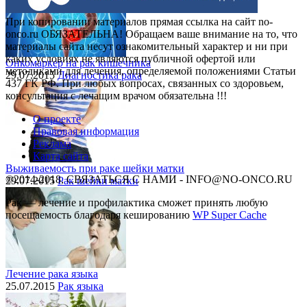
При копировании материалов прямая ссылка на сайт no-
onco.ru ОБЯЗАТЕЛЬНА! Обращаем ваше внимание на то, что
материалы сайта несут ознакомительный характер и ни при
каких условиях не являются публичной офертой или
Онкомаркер на рак кишечника
методиками для лечения, определяемой положениями Статьи
29.07.2015
Диагностика рака
437 ГК РФ. При любых вопросах, связанных со здоровьем,
консультация с лечащим врачом обязательна !!!
О проекте
Правовая информация
Реклама
Карта сайта
Выживаемость при раке шейки матки
©2014-2018, СВЯЗАТЬСЯ С НАМИ - INFO@NO-ONCO.RU
29.07.2015
Рак шейки матки
Рак — лечение и профилактика cможет принять любую
посещаемость благодаря кешированию
WP Super Cache
Лечение рака языка
25.07.2015
Рак языка