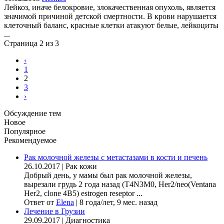
Лейкоз, иначе белокровие, злокачественная опухоль, является
значимой причиной детской смертности. В крови нарушается
клеточный баланс, красные клетки атакуют белые, лейкоциты
...
Страница 2 из 3
‹
1
2
3
›
Обсуждение тем
Новое
Популярное
Рекомендуемое
Рак молочной железы с метастазами в кости и печень
26.10.2017
|
Рак кожи
Добрый день, у мамы был рак молочной железы,
вырезали грудь 2 года назад (Т4N3M0, Her2/neo(Ventana
Her2, clone 4B5) estrogen reseptor ...
Ответ от
Elena
|
8 года/лет, 9 мес. назад
Лечение в Грузии
29.09.2017
|
Диагностика