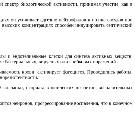
 спектр биологической активности, принимая участие, как в
циях он усиливает адгезию нейтрофилов к стенке сосудов при
и высоких концентрациях способен индуцировать септический
ы и эндотелиальные клетки для синтеза активных веществ,
тие бактериальных, вирусных или грибковых поражений.
аемость крови, активирует фагоцитоз. Проводились работы,
инорезистентности.
 волчанки, псориаза, хронических нефритов, воспалительных
птоз нейронов, прогрессирование воспаления, что в конечном