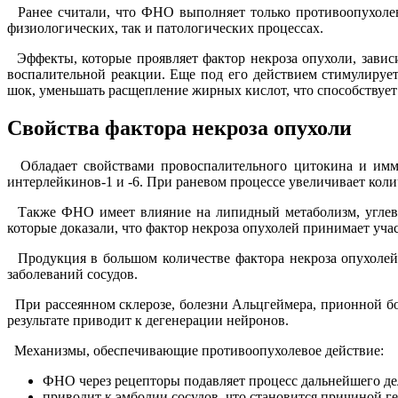
Ранее считали, что ФНО выполняет только противоопухолеву
физиологических, так и патологических процессах.
Эффекты, которые проявляет фактор некроза опухоли, зависи
воспалительной реакции. Еще под его действием стимулируе
шок, уменьшать расщепление жирных кислот, что способствует
Свойства фактора некроза опухоли
Обладает свойствами провоспалительного цитокина и иммун
интерлейкинов-1 и -6. При раневом процессе увеличивает кол
Также ФНО имеет влияние на липидный метаболизм, углевод
которые доказали, что фактор некроза опухолей принимает учас
Продукция в большом количестве фактора некроза опухолей 
заболеваний сосудов.
При рассеянном склерозе, болезни Альцгеймера, прионной бо
результате приводит к дегенерации нейронов.
Механизмы, обеспечивающие противоопухолевое действие:
ФНО через рецепторы подавляет процесс дальнейшего де
приводит к эмболии сосудов, что становится причиной ге