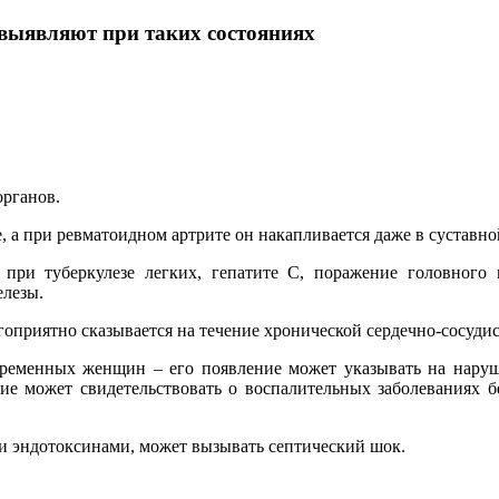
выявляют при таких состояниях
органов.
а при ревматоидном артрите он накапливается даже в суставно
и туберкулезе легких, гепатите С, поражение головного мо
елезы.
риятно сказывается на течение хронической сердечно-сосудист
ременных женщин – его появление может указывать на наруш
 может свидетельствовать о воспалительных заболеваниях бер
 эндотоксинами, может вызывать септический шок.