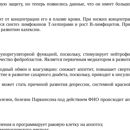
ю защиту, но теперь появились данные, что он имеет большой
т от концентрации его в плазме крови. При низких концентра
тся синтез лимфокинов Т-хелперами и рост В-лимфоцитов. Пр
 развитию кахексии.
орегуляторной функцией, поскольку, стимулирует нейтрофил
ичество фибробластов. Является первичным медиатором в разви
ный обмен и коагуляцию: снижает аппетит, повышает свертыв
тие в развитие сахарного диабета, поскольку, приводит к инсул
может стать причиной развития депрессии, системной красной
лезни, болезни Паркинсона под действием ФНО происходит апо
ления и программирует раковую клетку на апоптоз;
моррагического некроза;