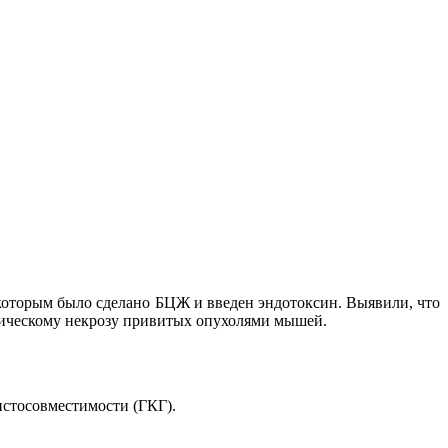
которым было сделано БЦЖ и введен эндотоксин. Выявили, что
гическому некрозу привитых опухолями мышей.
истосовместимости (ГКГ).