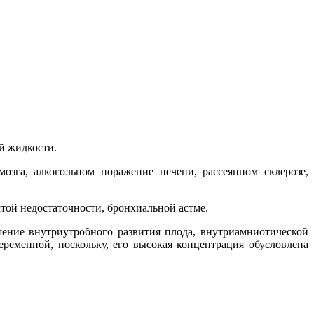
й жидкости.
зга, алкогольном поражение печени, рассеянном склерозе,
ой недостаточности, бронхиальной астме.
ение внутриутробного развития плода, внутриамниотической
еменной, поскольку, его высокая концентрация обусловлена