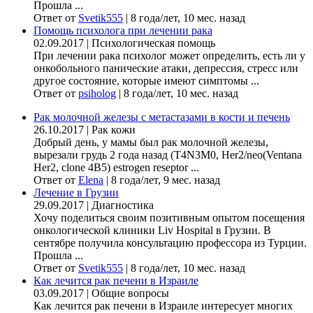
Прошла ...
Ответ от
Svetik555
|
8 года/лет, 10 мес. назад
Помощь психолога при лечении рака
02.09.2017
|
Психологическая помощь
При лечении рака психолог может определить, есть ли у
онкобольного панические атаки, депрессия, стресс или
другое состояние, которые имеют симптомы ...
Ответ от
psiholog
|
8 года/лет, 10 мес. назад
Рак молочной железы с метастазами в кости и печень
26.10.2017
|
Рак кожи
Добрый день, у мамы был рак молочной железы,
вырезали грудь 2 года назад (Т4N3M0, Her2/neo(Ventana
Her2, clone 4B5) estrogen reseptor ...
Ответ от
Elena
|
8 года/лет, 9 мес. назад
Лечение в Грузии
29.09.2017
|
Диагностика
Хочу поделиться своим позитивным опытом посещения
онкологической клиники Liv Hospital в Грузии. В
сентябре получила консультацию профессора из Турции.
Прошла ...
Ответ от
Svetik555
|
8 года/лет, 10 мес. назад
Как лечится рак печени в Израиле
03.09.2017
|
Общие вопросы
Как лечится рак печени в Израиле интересует многих