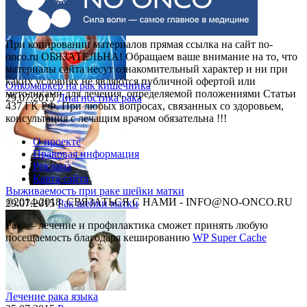
При копировании материалов прямая ссылка на сайт no-
onco.ru ОБЯЗАТЕЛЬНА! Обращаем ваше внимание на то, что
материалы сайта несут ознакомительный характер и ни при
каких условиях не являются публичной офертой или
Онкомаркер на рак кишечника
методиками для лечения, определяемой положениями Статьи
29.07.2015
Диагностика рака
437 ГК РФ. При любых вопросах, связанных со здоровьем,
консультация с лечащим врачом обязательна !!!
О проекте
Правовая информация
Реклама
Карта сайта
Выживаемость при раке шейки матки
©2014-2018, СВЯЗАТЬСЯ С НАМИ - INFO@NO-ONCO.RU
29.07.2015
Рак шейки матки
Рак — лечение и профилактика cможет принять любую
посещаемость благодаря кешированию
WP Super Cache
Лечение рака языка