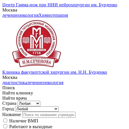
Центр Гамма-нож при НИИ нейрохирургии им. Бурденко
Москва
лечение
онкология
Химиотерапия
Клиника факультетской хирургии им. Н.Н. Бурденко
Москва
диагностика
лечение
онкология
Поиск
Найти клинику
Найти врача
Страна
Город
Название
Наличие ВМП
Работают в выходные