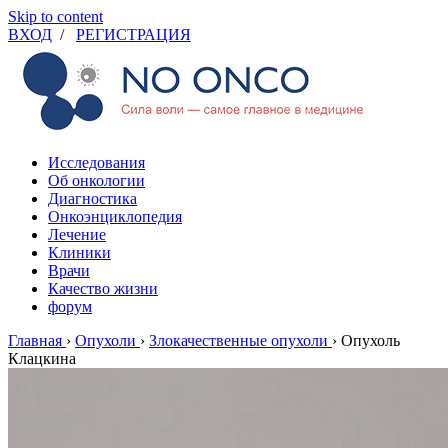
Skip to content
ВХОД
/
РЕГИСТРАЦИЯ
Исследования
Об онкологии
Диагностика
Онкоэнциклопедия
Лечение
Клиники
Врачи
Качество жизни
форум
Главная
›
Опухоли
›
Злокачественные опухоли
›
Опухоль
Клацкина