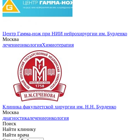
Центр Гамма-нож при НИИ нейрохирургии им. Бурденко
Москва
лечение
онкология
Химиотерапия
Клиника факультетской хирургии им. Н.Н. Бурденко
Москва
диагностика
лечение
онкология
Поиск
Найти клинику
Найти врача