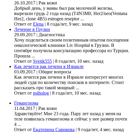
26.10.2017
|
Рак кожи
Добрый день, у мамы был рак молочной железы,
вырезали грудь 2 года назад (Т4N3M0, Her2/neo(Ventana
Her2, clone 4B5) estrogen reseptor ...
Ответ от
Elena
|
8 года/лет, 9 мес. назад
Лечение в Грузии
29.09.2017
|
Диагностика
Хочу поделиться своим позитивным опытом посещения
онкологической клиники Liv Hospital в Грузии. В
сентябре получила консультацию профессора из Турции.
Прошла ...
Ответ от
Svetik555
|
8 года/лет, 10 мес. назад
Как лечится рак печени в Израиле
03.09.2017
|
Общие вопросы
Как лечится рак печени в Израиле интересует многих
людей судя по количеству поисков в интернете. Стоит
рассказать про такой мощный ...
Ответ от
psiholog
|
8 года/лет, 10 мес. назад
Гемангиома
11.04.2017
|
Рак кожи
Здравствуйте! Мне 23 года. Пару лет назад у меня на
теле появилась гемангиома и сейчас у нее размер почти
4 ...
Ответ от
Екатерина Савикова
|
9 года/лет, 4 мес. назад