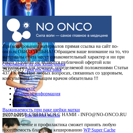
Выделения при раке шейки матки
30.07.2015
Рак шейки матки
При копировании материалов прямая ссылка на сайт no-
onco.ru ОБЯЗАТЕЛЬНА! Обращаем ваше внимание на то, что
материалы сайта несут ознакомительный характер и ни при
каких условиях не являются публичной офертой или
Онкомаркер на рак кишечника
методиками для лечения, определяемой положениями Статьи
29.07.2015
Диагностика рака
437 ГК РФ. При любых вопросах, связанных со здоровьем,
консультация с лечащим врачом обязательна !!!
О проекте
Правовая информация
Реклама
Карта сайта
Выживаемость при раке шейки матки
©2014-2018, СВЯЗАТЬСЯ С НАМИ - INFO@NO-ONCO.RU
29.07.2015
Рак шейки матки
Рак — лечение и профилактика cможет принять любую
посещаемость благодаря кешированию
WP Super Cache