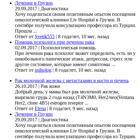
Лечение в Грузии
29.09.2017
|
Диагностика
Хочу поделиться своим позитивным опытом посещения
онкологической клиники Liv Hospital в Грузии. В
сентябре получила консультацию профессора из Турции.
Прошла ...
Ответ от
Svetik555
|
8 года/лет, 10 мес. назад
Помощь психолога при лечении рака
02.09.2017
|
Психологическая помощь
При лечении рака психолог может определить, есть ли у
онкобольного панические атаки, депрессия, стресс или
другое состояние, которые имеют симптомы ...
Ответ от
psiholog
|
8 года/лет, 10 мес. назад
Рак молочной железы с метастазами в кости и печень
26.10.2017
|
Рак кожи
Добрый день, у мамы был рак молочной железы,
вырезали грудь 2 года назад (Т4N3M0, Her2/neo(Ventana
Her2, clone 4B5) estrogen reseptor ...
Ответ от
Elena
|
8 года/лет, 9 мес. назад
Лечение в Грузии
29.09.2017
|
Диагностика
Хочу поделиться своим позитивным опытом посещения
онкологической клиники Liv Hospital в Грузии. В
сентябре получила консультацию профессора из Турции.