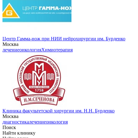
Центр Гамма-нож при НИИ нейрохирургии им. Бурденко
Москва
лечение
онкология
Химиотерапия
Клиника факультетской хирургии им. Н.Н. Бурденко
Москва
диагностика
лечение
онкология
Поиск
Найти клинику