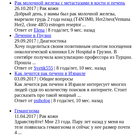
Рак молочной железы с метастазами в кости и печень
26.10.2017
|
Рак кожи
Добрый день, у мамы был рак молочной железы,
вырезали грудь 2 года назад (Т4N3M0, Her2/neo(Ventana
Her2, clone 4B5) estrogen reseptor ...
Ответ от
Elena
|
8 года/лет, 9 мес. назад
Лечение в Грузии
29.09.2017
|
Диагностика
Хочу поделиться своим позитивным опытом посещения
онкологической клиники Liv Hospital в Грузии. В
сентябре получила консультацию профессора из Турции.
Прошла ...
Ответ от
Svetik555
|
8 года/лет, 10 мес. назад
Как лечится рак печени в Израиле
03.09.2017
|
Общие вопросы
Как лечится рак печени в Израиле интересует многих
людей судя по количеству поисков в интернете. Стоит
рассказать про такой мощный ...
Ответ от
psiholog
|
8 года/лет, 10 мес. назад
Гемангиома
11.04.2017
|
Рак кожи
Здравствуйте! Мне 23 года. Пару лет назад у меня на
теле появилась гемангиома и сейчас у нее размер почти
4 ...