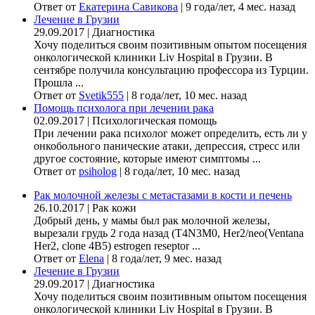
Ответ от
Екатерина Савикова
|
9 года/лет, 4 мес. назад
Лечение в Грузии
29.09.2017
|
Диагностика
Хочу поделиться своим позитивным опытом посещения
онкологической клиники Liv Hospital в Грузии. В
сентябре получила консультацию профессора из Турции.
Прошла ...
Ответ от
Svetik555
|
8 года/лет, 10 мес. назад
Помощь психолога при лечении рака
02.09.2017
|
Психологическая помощь
При лечении рака психолог может определить, есть ли у
онкобольного панические атаки, депрессия, стресс или
другое состояние, которые имеют симптомы ...
Ответ от
psiholog
|
8 года/лет, 10 мес. назад
Рак молочной железы с метастазами в кости и печень
26.10.2017
|
Рак кожи
Добрый день, у мамы был рак молочной железы,
вырезали грудь 2 года назад (Т4N3M0, Her2/neo(Ventana
Her2, clone 4B5) estrogen reseptor ...
Ответ от
Elena
|
8 года/лет, 9 мес. назад
Лечение в Грузии
29.09.2017
|
Диагностика
Хочу поделиться своим позитивным опытом посещения
онкологической клиники Liv Hospital в Грузии. В