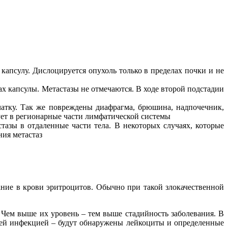
 капсулу. Дислоцируется опухоль только в пределах почки и не
лах капсулы. Метастазы не отмечаются. В ходе второй подстадии
тчатку. Так же повреждены диафрагма, брюшина, надпочечник,
рует в регионарные части лимфатической системы
тазы в отдаленные части тела. В некоторых случаях, которые
ния метастаз
ние в крови эритроцитов. Обычно при такой злокачественной
Чем выше их уровень – тем выше стадийность заболевания. В
ющей инфекцией – будут обнаружены лейкоциты и определенные