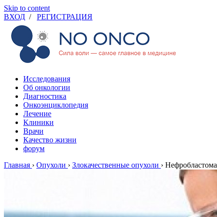
Skip to content
ВХОД
/
РЕГИСТРАЦИЯ
Исследования
Об онкологии
Диагностика
Онкоэнциклопедия
Лечение
Клиники
Врачи
Качество жизни
форум
Главная
›
Опухоли
›
Злокачественные опухоли
›
Нефробластома