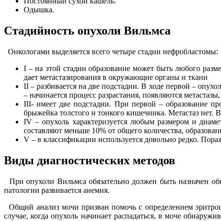
Постоянный сухой кашель.
Одышка.
Стадийность опухоли Вильмса
Онкологами выделяется всего четыре стадии нефробластомы:
I – на этой стадии образование может быть любого разм
дает метастазирования в окружающие органы и ткани
II – разбивается на две подстадии. В ходе первой – опух
– начинается процесс разрастания, появляются метастаз
III- имеет две подстадии. При первой – образование п
брыжейка толстого и тонкого кишечника. Метастаз нет. 
IV – опухоль характеризуется любым размером и диамет
составляют меньше 10% от общего количества, образован
V – в классификации используется довольно редко. Пора
Виды диагностических методов
При опухоли Вильмса обязательно должен быть назначен общ
патологии развивается анемия.
Общий анализ мочи призван помочь с определением эритроци
случае, когда опухоль начинает распадаться, в моче обнару