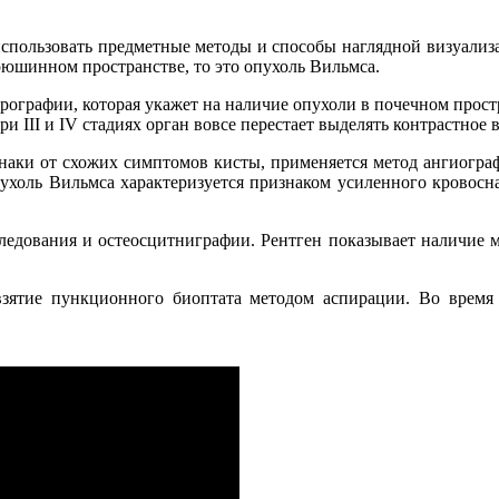
пользовать предметные методы и способы наглядной визуализа
рюшинном пространстве, то это опухоль Вильмса.
рографии, которая укажет на наличие опухоли в почечном прост
и III и IV стадиях орган вовсе перестает выделять контрастное 
аки от схожих симптомов кисты, применяется метод ангиограф
ухоль Вильмса характеризуется признаком усиленного кровоснаб
ования и остеосцитниграфии. Рентген показывает наличие мет
ятие пункционного биоптата методом аспирации. Во время 