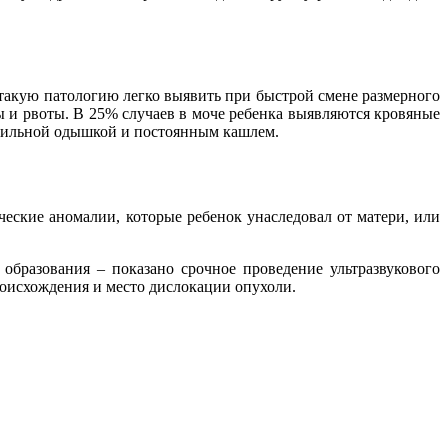
такую патологию легко выявить при быстрой смене размерного
ы и рвоты. В 25% случаев в моче ребенка выявляются кровяные
я сильной одышкой и постоянным кашлем.
еские аномалии, которые ребенок унаследовал от матери, или
разования – показано срочное проведение ультразвукового
оисхождения и место дислокации опухоли.