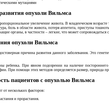
етическими мутациями
развития опухоли Вильмса
пропорциональное увеличение живота. В младенческом возрасте 
ура, боль в области живота, потеря аппетита, приступы тошнот
жащие органы, в частности – легкие, что может сопровождатьс
ния опухоли Вильмса
стоверная причина развития данного заболевания. Это генетич
ребенка. При явном подозрении на наличие постороннего об
фии. При помощи этих методов определяется размер, природа пр
сть пациентов с опухолью Вильмса
т от нескольких факторов:
растания и прорастания.