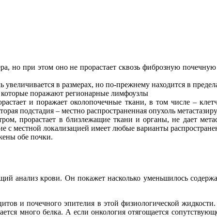
ера, но при этом оно не прорастает сквозь фиброзную почечную
оль увеличивается в размерах, но по-прежнему находится в преде
ы, которые поражают регионарные лимфоузлы
рорастает и поражает околопочечные ткани, в том числе – кле
Вторая подстадия – местно распространенная опухоль метастази
ром, прорастает в близлежащие ткани и органы, не дает метас
ие с местной локализацией имеет любые варианты распростране
жены обе почки.
ий анализ крови. Он покажет насколько уменьшилось содержа
тов и почечного эпителия в этой физиологической жидкости. 
живается много белка. А если онкология отягощается сопутству