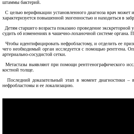
штаммы бактерий.
С целью верификации установленного диагноза врач может ис
характеризуется повышенной эхогенностью и находиться в заб
Детям старшего возраста показано проведение экскреторной у
судить об изменениях в чашечно-лоханочной системе органа. Пр
Чтобы идентифицировать нефробластому, и отделить ее призн
чего необходимый орган исследуется с помощью рентгена. Оп
артериально-сосудистой сетки.
Метастазы выявляют при помощи рентгенографического исслед
костной толще.
Последний доказательный этап в момент диагностики – вз
нефробластомы и ее локализацию.