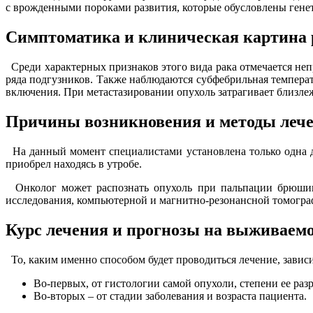
с врожденными пороками развития, которые обусловлены ген
Симптоматика и клиническая картина 
Среди характерных признаков этого вида рака отмечается не
ряда подгузников. Также наблюдаются субфебрильная температ
включения. При метастазировании опухоль затрагивает близле
Причины возникновения и методы лече
На данный момент специалистами установлена только одна до
приобрел находясь в утробе.
Онколог может распознать опухоль при пальпации брюшины 
исследования, компьютерной и магнитно-резонансной томогра
Курс лечения и прогнозы на выживаемо
То, каким именно способом будет проводиться лечение, зависи
Во-первых, от гистологии самой опухоли, степени ее раз
Во-вторых – от стадии заболевания и возраста пациента.