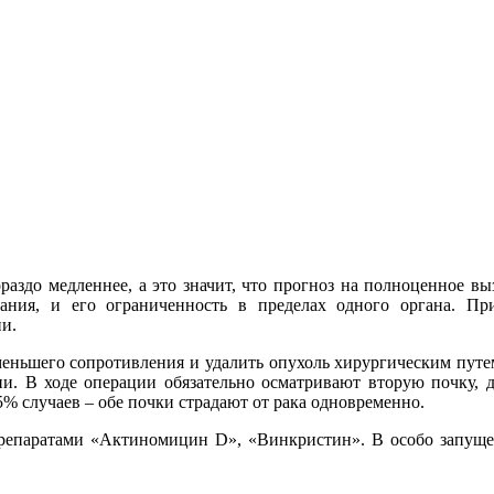
раздо медленнее, а это значит, что прогноз на полноценное в
вания, и его ограниченность в пределах одного органа. Пр
ии.
еньшего сопротивления и удалить опухоль хирургическим пут
. В ходе операции обязательно осматривают вторую почку, дл
5% случаев – обе почки страдают от рака одновременно.
препаратами «Актиномицин D», «Винкристин». В особо запущен