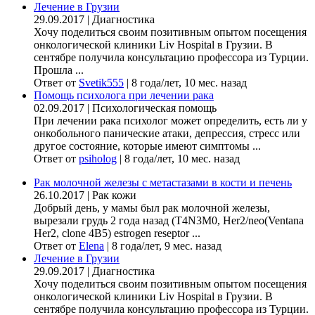
Лечение в Грузии
29.09.2017
|
Диагностика
Хочу поделиться своим позитивным опытом посещения
онкологической клиники Liv Hospital в Грузии. В
сентябре получила консультацию профессора из Турции.
Прошла ...
Ответ от
Svetik555
|
8 года/лет, 10 мес. назад
Помощь психолога при лечении рака
02.09.2017
|
Психологическая помощь
При лечении рака психолог может определить, есть ли у
онкобольного панические атаки, депрессия, стресс или
другое состояние, которые имеют симптомы ...
Ответ от
psiholog
|
8 года/лет, 10 мес. назад
Рак молочной железы с метастазами в кости и печень
26.10.2017
|
Рак кожи
Добрый день, у мамы был рак молочной железы,
вырезали грудь 2 года назад (Т4N3M0, Her2/neo(Ventana
Her2, clone 4B5) estrogen reseptor ...
Ответ от
Elena
|
8 года/лет, 9 мес. назад
Лечение в Грузии
29.09.2017
|
Диагностика
Хочу поделиться своим позитивным опытом посещения
онкологической клиники Liv Hospital в Грузии. В
сентябре получила консультацию профессора из Турции.