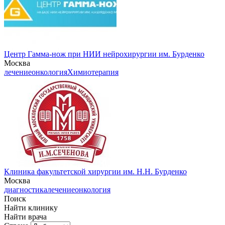
Центр Гамма-нож при НИИ нейрохирургии им. Бурденко
Москва
лечение
онкология
Химиотерапия
Клиника факультетской хирургии им. Н.Н. Бурденко
Москва
диагностика
лечение
онкология
Поиск
Найти клинику
Найти врача