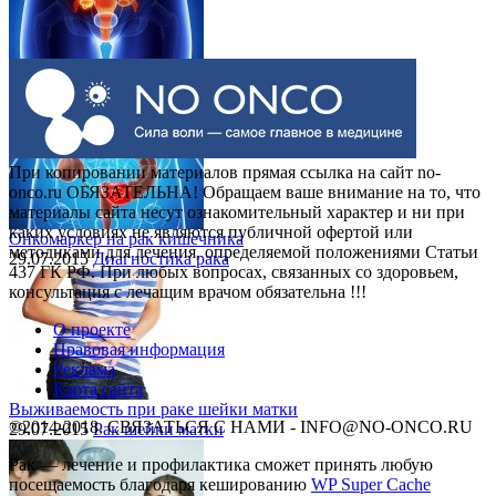
Выделения при раке шейки матки
30.07.2015
Рак шейки матки
При копировании материалов прямая ссылка на сайт no-
onco.ru ОБЯЗАТЕЛЬНА! Обращаем ваше внимание на то, что
материалы сайта несут ознакомительный характер и ни при
каких условиях не являются публичной офертой или
Онкомаркер на рак кишечника
методиками для лечения, определяемой положениями Статьи
29.07.2015
Диагностика рака
437 ГК РФ. При любых вопросах, связанных со здоровьем,
консультация с лечащим врачом обязательна !!!
О проекте
Правовая информация
Реклама
Карта сайта
Выживаемость при раке шейки матки
©2014-2018, СВЯЗАТЬСЯ С НАМИ - INFO@NO-ONCO.RU
29.07.2015
Рак шейки матки
Рак — лечение и профилактика cможет принять любую
посещаемость благодаря кешированию
WP Super Cache