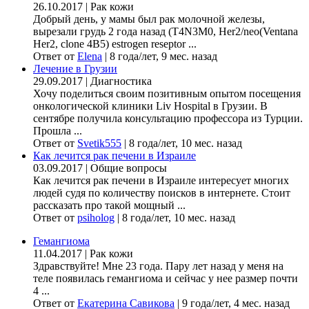
26.10.2017
|
Рак кожи
Добрый день, у мамы был рак молочной железы,
вырезали грудь 2 года назад (Т4N3M0, Her2/neo(Ventana
Her2, clone 4B5) estrogen reseptor ...
Ответ от
Elena
|
8 года/лет, 9 мес. назад
Лечение в Грузии
29.09.2017
|
Диагностика
Хочу поделиться своим позитивным опытом посещения
онкологической клиники Liv Hospital в Грузии. В
сентябре получила консультацию профессора из Турции.
Прошла ...
Ответ от
Svetik555
|
8 года/лет, 10 мес. назад
Как лечится рак печени в Израиле
03.09.2017
|
Общие вопросы
Как лечится рак печени в Израиле интересует многих
людей судя по количеству поисков в интернете. Стоит
рассказать про такой мощный ...
Ответ от
psiholog
|
8 года/лет, 10 мес. назад
Гемангиома
11.04.2017
|
Рак кожи
Здравствуйте! Мне 23 года. Пару лет назад у меня на
теле появилась гемангиома и сейчас у нее размер почти
4 ...
Ответ от
Екатерина Савикова
|
9 года/лет, 4 мес. назад