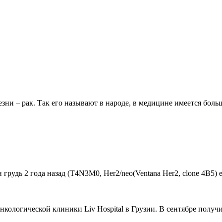
зни – рак. Так его называют в народе, в медицине имеется большо
удь 2 года назад (Т4N3M0, Her2/neo(Ventana Her2, clone 4B5) estr
ологической клиники Liv Hospital в Грузии. В сентябре получи