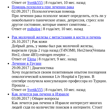
Ответ от
Svetik555
|
8 года/лет, 10 мес. назад
Помощь психолога при лечении рака
02.09.2017
|
Психологическая помощь
При лечении рака психолог может определить, есть ли у
онкобольного панические атаки, депрессия, стресс или
другое состояние, которые имеют симптомы ...
Ответ от
psiholog
|
8 года/лет, 10 мес. назад
Рак молочной железы с метастазами в кости и печень
26.10.2017
|
Рак кожи
Добрый день, у мамы был рак молочной железы,
вырезали грудь 2 года назад (Т4N3M0, Her2/neo(Ventana
Her2, clone 4B5) estrogen reseptor ...
Ответ от
Elena
|
8 года/лет, 9 мес. назад
Лечение в Грузии
29.09.2017
|
Диагностика
Хочу поделиться своим позитивным опытом посещения
онкологической клиники Liv Hospital в Грузии. В
сентябре получила консультацию профессора из Турции.
Прошла ...
Ответ от
Svetik555
|
8 года/лет, 10 мес. назад
Как лечится рак печени в Израиле
03.09.2017
|
Общие вопросы
Как лечится рак печени в Израиле интересует многих
людей судя по количеству поисков в интернете. Стоит