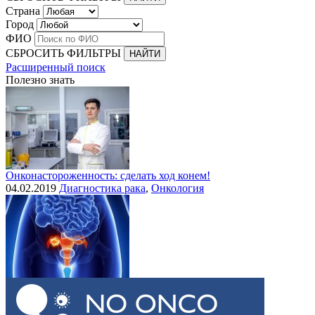
Страна
Город
ФИО
СБРОСИТЬ ФИЛЬТРЫ
Расширенный поиск
Полезно знать
Онконастороженность: сделать ход конем!
04.02.2019
Диагностика рака
,
Онкология
Выделения при раке шейки матки
30.07.2015
Рак шейки матки