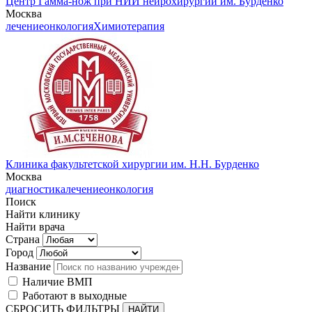
Центр Гамма-нож при НИИ нейрохирургии им. Бурденко
Москва
лечение
онкология
Химиотерапия
Клиника факультетской хирургии им. Н.Н. Бурденко
Москва
диагностика
лечение
онкология
Поиск
Найти клинику
Найти врача
Страна
Город
Название
Наличие ВМП
Работают в выходные
СБРОСИТЬ ФИЛЬТРЫ