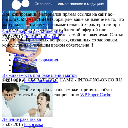
При копировании материалов прямая ссылка на сайт no-
onco.ru ОБЯЗАТЕЛЬНА! Обращаем ваше внимание на то, что
материалы сайта несут ознакомительный характер и ни при
каких условиях не являются публичной офертой или
Онкомаркер на рак кишечника
методиками для лечения, определяемой положениями Статьи
29.07.2015
Диагностика рака
437 ГК РФ. При любых вопросах, связанных со здоровьем,
консультация с лечащим врачом обязательна !!!
О проекте
Правовая информация
Реклама
Карта сайта
Выживаемость при раке шейки матки
©2014-2018, СВЯЗАТЬСЯ С НАМИ - INFO@NO-ONCO.RU
29.07.2015
Рак шейки матки
Рак — лечение и профилактика cможет принять любую
посещаемость благодаря кешированию
WP Super Cache
Лечение рака языка
25.07.2015
Рак языка