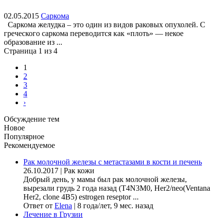
02.05.2015
Саркома
Саркома желудка – это один из видов раковых опухолей. С
греческого саркома переводится как «плоть» — некое
образование из ...
Страница 1 из 4
1
2
3
4
›
Обсуждение тем
Новое
Популярное
Рекомендуемое
Рак молочной железы с метастазами в кости и печень
26.10.2017
|
Рак кожи
Добрый день, у мамы был рак молочной железы,
вырезали грудь 2 года назад (Т4N3M0, Her2/neo(Ventana
Her2, clone 4B5) estrogen reseptor ...
Ответ от
Elena
|
8 года/лет, 9 мес. назад
Лечение в Грузии