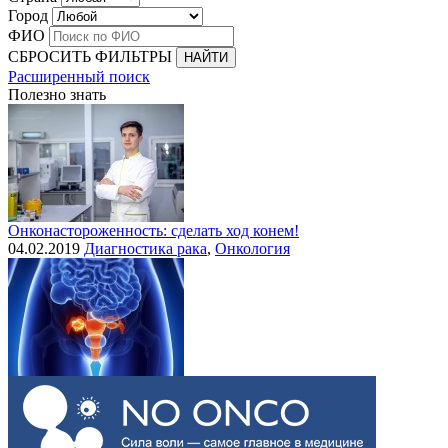
Город
ФИО
СБРОСИТЬ ФИЛЬТРЫ
Расширенный поиск
Полезно знать
Онконастороженность: сделать ход конем!
04.02.2019
Диагностика рака
,
Онкология
Выделения при раке шейки матки
30.07.2015
Рак шейки матки