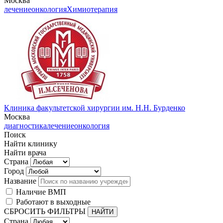
Москва
лечение
онкология
Химиотерапия
Клиника факультетской хирургии им. Н.Н. Бурденко
Москва
диагностика
лечение
онкология
Поиск
Найти клинику
Найти врача
Страна
Город
Название
Наличие ВМП
Работают в выходные
СБРОСИТЬ ФИЛЬТРЫ
Страна