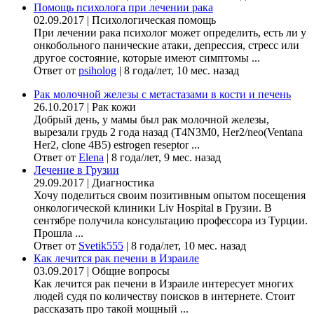
Помощь психолога при лечении рака
02.09.2017
|
Психологическая помощь
При лечении рака психолог может определить, есть ли у
онкобольного панические атаки, депрессия, стресс или
другое состояние, которые имеют симптомы ...
Ответ от
psiholog
|
8 года/лет, 10 мес. назад
Рак молочной железы с метастазами в кости и печень
26.10.2017
|
Рак кожи
Добрый день, у мамы был рак молочной железы,
вырезали грудь 2 года назад (Т4N3M0, Her2/neo(Ventana
Her2, clone 4B5) estrogen reseptor ...
Ответ от
Elena
|
8 года/лет, 9 мес. назад
Лечение в Грузии
29.09.2017
|
Диагностика
Хочу поделиться своим позитивным опытом посещения
онкологической клиники Liv Hospital в Грузии. В
сентябре получила консультацию профессора из Турции.
Прошла ...
Ответ от
Svetik555
|
8 года/лет, 10 мес. назад
Как лечится рак печени в Израиле
03.09.2017
|
Общие вопросы
Как лечится рак печени в Израиле интересует многих
людей судя по количеству поисков в интернете. Стоит
рассказать про такой мощный ...