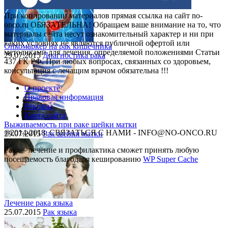
При копировании материалов прямая ссылка на сайт no-
onco.ru ОБЯЗАТЕЛЬНА! Обращаем ваше внимание на то, что
материалы сайта несут ознакомительный характер и ни при
каких условиях не являются публичной офертой или
Онкомаркер на рак кишечника
методиками для лечения, определяемой положениями Статьи
29.07.2015
Диагностика рака
437 ГК РФ. При любых вопросах, связанных со здоровьем,
консультация с лечащим врачом обязательна !!!
О проекте
Правовая информация
Реклама
Карта сайта
Выживаемость при раке шейки матки
©2014-2018, СВЯЗАТЬСЯ С НАМИ - INFO@NO-ONCO.RU
29.07.2015
Рак шейки матки
Рак — лечение и профилактика cможет принять любую
посещаемость благодаря кешированию
WP Super Cache
Лечение рака языка
25.07.2015
Рак языка