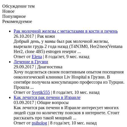
Обсуждение тем
Новое
Популярное
Рекомендуемое
Рак молочной железы с метастазами в кости и печень
26.10.2017
|
Рак кожи
Добрый день, у мамы был рак молочной железы,
вырезали грудь 2 года назад (Т4N3M0, Her2/neo(Ventana
Her2, clone 4B5) estrogen reseptor ...
Ответ от
Elena
|
8 года/лет, 9 мес. назад
Лечение в Грузии
29.09.2017
|
Диагностика
Хочу поделиться своим позитивным опытом посещения
онкологической клиники Liv Hospital в Грузии. В
сентябре получила консультацию профессора из Турции.
Прошла ...
Ответ от
Svetik555
|
8 года/лет, 10 мес. назад
Как лечится рак печени в Израиле
03.09.2017
|
Общие вопросы
Как лечится рак печени в Израиле интересует многих
людей судя по количеству поисков в интернете. Стоит
рассказать про такой мощный ...
Ответ от
psiholog
|
8 года/лет, 10 мес. назад