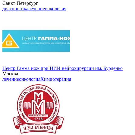
Санкт-Петербург
диагностика
лечение
онкология
Центр Гамма-нож при НИИ нейрохирургии им. Бурденко
Москва
лечение
онкология
Химиотерапия