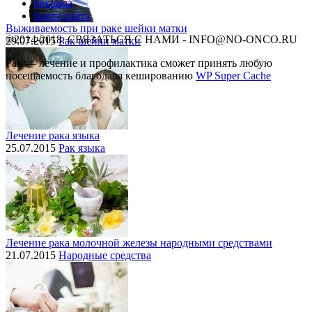
Реклама
Карта сайта
Выживаемость при раке шейки матки
©2014-2018, СВЯЗАТЬСЯ С НАМИ - INFO@NO-ONCO.RU
29.07.2015
Рак шейки матки
Рак — лечение и профилактика cможет принять любую
посещаемость благодаря кешированию
WP Super Cache
Лечение рака языка
25.07.2015
Рак языка
Лечение рака молочной железы народными средствами
21.07.2015
Народные средства