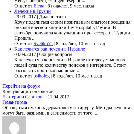
Her2, clone 4B5) estrogen reseptor ...
Ответ от
Elena
|
8 года/лет, 9 мес. назад
Лечение в Грузии
29.09.2017
|
Диагностика
Хочу поделиться своим позитивным опытом посещения
онкологической клиники Liv Hospital в Грузии. В
сентябре получила консультацию профессора из Турции.
Прошла ...
Ответ от
Svetik555
|
8 года/лет, 10 мес. назад
Как лечится рак печени в Израиле
03.09.2017
|
Общие вопросы
Как лечится рак печени в Израиле интересует многих
людей судя по количеству поисков в интернете. Стоит
рассказать про такой мощный ...
Ответ от
psiholog
|
8 года/лет, 10 мес. назад
Перейти на форум
Консультации онкологов
Екатерина Савикова
|
11.04.2017
Гемангиома
Обращаться нужно к дерматологу и хирургу. Методы лечения
могут быть разными, в зависимости от того, ...