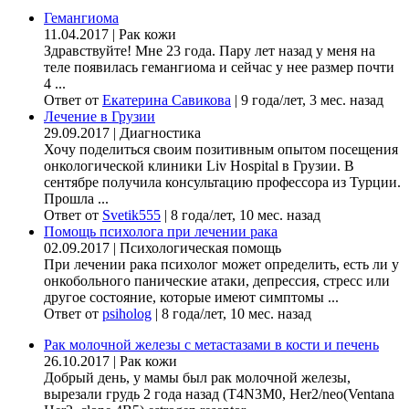
Гемангиома
11.04.2017
|
Рак кожи
Здравствуйте! Мне 23 года. Пару лет назад у меня на
теле появилась гемангиома и сейчас у нее размер почти
4 ...
Ответ от
Екатерина Савикова
|
9 года/лет, 3 мес. назад
Лечение в Грузии
29.09.2017
|
Диагностика
Хочу поделиться своим позитивным опытом посещения
онкологической клиники Liv Hospital в Грузии. В
сентябре получила консультацию профессора из Турции.
Прошла ...
Ответ от
Svetik555
|
8 года/лет, 10 мес. назад
Помощь психолога при лечении рака
02.09.2017
|
Психологическая помощь
При лечении рака психолог может определить, есть ли у
онкобольного панические атаки, депрессия, стресс или
другое состояние, которые имеют симптомы ...
Ответ от
psiholog
|
8 года/лет, 10 мес. назад
Рак молочной железы с метастазами в кости и печень
26.10.2017
|
Рак кожи
Добрый день, у мамы был рак молочной железы,
вырезали грудь 2 года назад (Т4N3M0, Her2/neo(Ventana