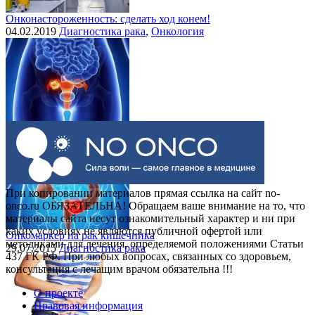
Онконастороженность: сделать ход конем!
04.02.2019
Диагностика рака
,
Онкология
Выделения при раке шейки матки
30.07.2015
Рак шейки матки
При копировании материалов прямая ссылка на сайт no-
onco.ru ОБЯЗАТЕЛЬНА! Обращаем ваше внимание на то, что
материалы сайта несут ознакомительный характер и ни при
каких условиях не являются публичной офертой или
Онкомаркер на рак кишечника
методиками для лечения, определяемой положениями Статьи
29.07.2015
Диагностика рака
437 ГК РФ. При любых вопросах, связанных со здоровьем,
консультация с лечащим врачом обязательна !!!
О проекте
Правовая информация