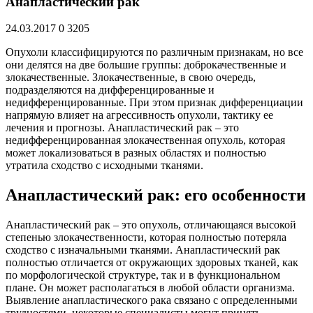
Анапластический рак
24.03.2017
0
3205
Опухоли классифицируются по различным признакам, но все
они делятся на две большие группы: доброкачественные и
злокачественные. Злокачественные, в свою очередь,
подразделяются на дифференцированные и
недифференцированные. При этом признак дифференциации
напрямую влияет на агрессивность опухоли, тактику ее
лечения и прогнозы. Анапластический рак – это
недифференцированная злокачественная опухоль, которая
может локализоваться в разных областях и полностью
утратила сходство с исходными тканями.
Анапластический рак: его особенности
Анапластический рак – это опухоль, отличающаяся высокой
степенью злокачественности, которая полностью потеряла
сходство с изначальными тканями. Анапластический рак
полностью отличается от окружающих здоровых тканей, как
по морфологической структуре, так и в функциональном
плане. Он может располагаться в любой области организма.
Выявление анапластического рака связано с определенными
трудностями, некоторые специалисты могут принять