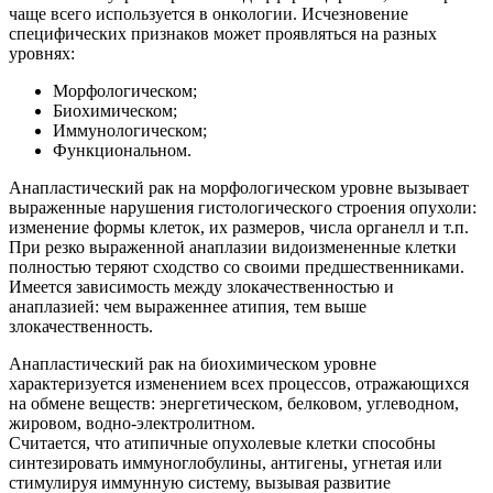
чаще всего используется в онкологии. Исчезновение
специфических признаков может проявляться на разных
уровнях:
Морфологическом;
Биохимическом;
Иммунологическом;
Функциональном.
Анапластический рак на морфологическом уровне вызывает
выраженные нарушения гистологического строения опухоли:
изменение формы клеток, их размеров, числа органелл и т.п.
При резко выраженной анаплазии видоизмененные клетки
полностью теряют сходство со своими предшественниками.
Имеется зависимость между злокачественностью и
анаплазией: чем выраженнее атипия, тем выше
злокачественность.
Анапластический рак на биохимическом уровне
характеризуется изменением всех процессов, отражающихся
на обмене веществ: энергетическом, белковом, углеводном,
жировом, водно-электролитном.
Считается, что атипичные опухолевые клетки способны
синтезировать иммуноглобулины, антигены, угнетая или
стимулируя иммунную систему, вызывая развитие