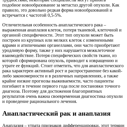
подобное новообразование за метастаз другой опухоли. Как
правило, это довольно редкая форма новообразований и
встречается с частотой 0,5-5%.
Отличительная особенность анапластического рака –
выраженная анаплазия клеток, потеря тканевой, клеточной и
органной специфичности. Этот тип опухоли может быть
построен из крупных или мелких клеток с измененными
ядрами и атипичными органеллами, они часто приобретают
уродливую форму, также у них нарушается межклеточное
взаимодействие. Потеря специфических свойств ткани, из
которой сформирована опухоль, приводит к извращению и
утрате ее функций. Стоит отметить, что для анапластического
рака характерен активный рост и распространение без какой-
либо закономерности и в различных направлениях, а также
крайне низкие прогнозы выживаемости, часто пациенты
погибают в течение первого года после постановки точного
диагноза. Поэтому для достижения благоприятных
результатов очень важна своевременная диагностика опухоли
и проведение рационального лечения.
Анапластический рак и анаплазия
Анаплазия – утрата признаков дифференцировки, этот термин