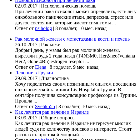
Помощь психолога при лечении рака
02.09.2017
|
Психологическая помощь
При лечении рака психолог может определить, есть ли у
онкобольного панические атаки, депрессия, стресс или
другое состояние, которые имеют симптомы ...
Ответ от
psiholog
|
8 года/лет, 10 мес. назад
Рак молочной железы с метастазами в кости и печень
26.10.2017
|
Рак кожи
Добрый день, у мамы был рак молочной железы,
вырезали грудь 2 года назад (Т4N3M0, Her2/neo(Ventana
Her2, clone 4B5) estrogen reseptor ...
Ответ от
Elena
|
8 года/лет, 9 мес. назад
Лечение в Грузии
29.09.2017
|
Диагностика
Хочу поделиться своим позитивным опытом посещения
онкологической клиники Liv Hospital в Грузии. В
сентябре получила консультацию профессора из Турции.
Прошла ...
Ответ от
Svetik555
|
8 года/лет, 10 мес. назад
Как лечится рак печени в Израиле
03.09.2017
|
Общие вопросы
Как лечится рак печени в Израиле интересует многих
людей судя по количеству поисков в интернете. Стоит
рассказать про такой мощный ...