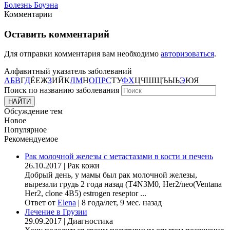
Болезнь Боуэна
Комментарии
Оставить комментарий
Для отправки комментария вам необходимо
авторизоваться
.
Алфавитный указатель заболеваний
А
Б
В
Г
Д
Ё
Е
Ж
З
И
Й
К
Л
М
Н
О
П
Р
С
Т
У
Ф
Х
Ц
Ч
Ш
Щ
Ъ
Ы
Ь
Э
Ю
Я
Поиск по названию заболевания
Обсуждение тем
Новое
Популярное
Рекомендуемое
Рак молочной железы с метастазами в кости и печень
26.10.2017
|
Рак кожи
Добрый день, у мамы был рак молочной железы,
вырезали грудь 2 года назад (Т4N3M0, Her2/neo(Ventana
Her2, clone 4B5) estrogen reseptor ...
Ответ от
Elena
|
8 года/лет, 9 мес. назад
Лечение в Грузии
29.09.2017
|
Диагностика