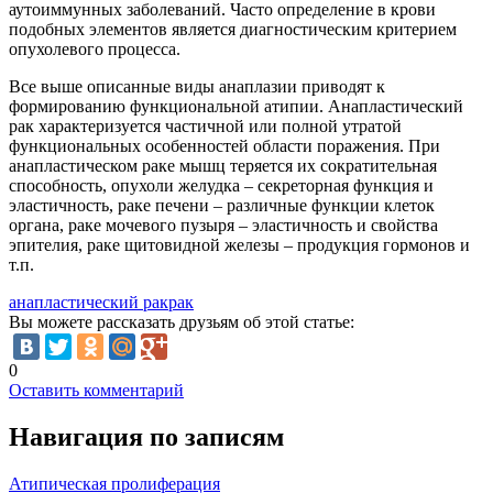
аутоиммунных заболеваний. Часто определение в крови
подобных элементов является диагностическим критерием
опухолевого процесса.
Все выше описанные виды анаплазии приводят к
формированию функциональной атипии. Анапластический
рак характеризуется частичной или полной утратой
функциональных особенностей области поражения. При
анапластическом раке мышц теряется их сократительная
способность, опухоли желудка – секреторная функция и
эластичность, раке печени – различные функции клеток
органа, раке мочевого пузыря – эластичность и свойства
эпителия, раке щитовидной железы – продукция гормонов и
т.п.
анапластический рак
рак
Вы можете рассказать друзьям об этой статье:
0
Оставить комментарий
Навигация по записям
Атипическая пролиферация