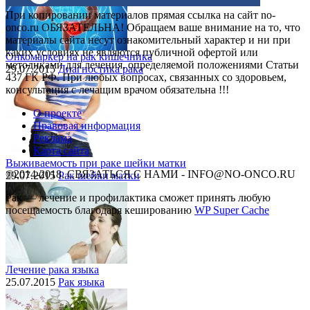
При копировании материалов прямая ссылка на сайт no-
onco.ru ОБЯЗАТЕЛЬНА! Обращаем ваше внимание на то, что
материалы сайта несут ознакомительный характер и ни при
каких условиях не являются публичной офертой или
Онкомаркер на рак кишечника
методиками для лечения, определяемой положениями Статьи
29.07.2015
Диагностика рака
437 ГК РФ. При любых вопросах, связанных со здоровьем,
консультация с лечащим врачом обязательна !!!
О проекте
Правовая информация
Реклама
Карта сайта
Выживаемость при раке шейки матки
©2014-2018, СВЯЗАТЬСЯ С НАМИ - INFO@NO-ONCO.RU
29.07.2015
Рак шейки матки
Рак — лечение и профилактика cможет принять любую
посещаемость благодаря кешированию
WP Super Cache
Лечение рака языка
25.07.2015
Рак языка