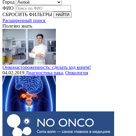
Город
ФИО
СБРОСИТЬ ФИЛЬТРЫ
Расширенный поиск
Полезно знать
Онконастороженность: сделать ход конем!
04.02.2019
Диагностика рака
,
Онкология
Выделения при раке шейки матки
30.07.2015
Рак шейки матки