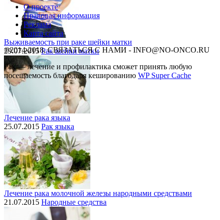
О проекте
Правовая информация
Реклама
Карта сайта
Выживаемость при раке шейки матки
©2014-2018, СВЯЗАТЬСЯ С НАМИ - INFO@NO-ONCO.RU
29.07.2015
Рак шейки матки
Рак — лечение и профилактика cможет принять любую
посещаемость благодаря кешированию
WP Super Cache
Лечение рака языка
25.07.2015
Рак языка
Лечение рака молочной железы народными средствами
21.07.2015
Народные средства