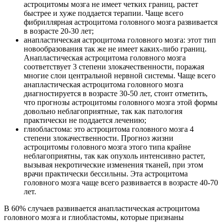
астроцитомы мозга не имеет четких границ, растет
быстрее и хуже поддается терапии. Чаще всего
фибриллярная астроцитома головного мозга развивается
в возрасте 20-30 лет;
анапластическая астроцитома головного мозга: этот тип
новообразования так же не имеет каких-либо границ.
Анапластическая астроцитома головного мозга
соответствует 3 степени злокачественности, поражая
многие слои центральной нервной системы. Чаще всего
анапластическая астроцитома головного мозга
диагностируется в возрасте 30-50 лет, стоит отметить,
что прогнозы астроцитомы головного мозга этой формы
довольно неблагоприятные, так как патология
практически не поддается лечению;
глиобластома: это астроцитома головного мозга 4
степени злокачественности. Прогноз жизни
астроцитомы головного мозга этого типа крайне
неблагоприятны, так как опухоль интенсивно растет,
вызывая некротические изменения тканей, при этом
врачи практически бессильны. Эта астроцитома
головного мозга чаще всего развивается в возрасте 40-70
лет.
В 60% случаев развивается анапластическая астроцитома
головного мозга и глиобластомы, которые признаны