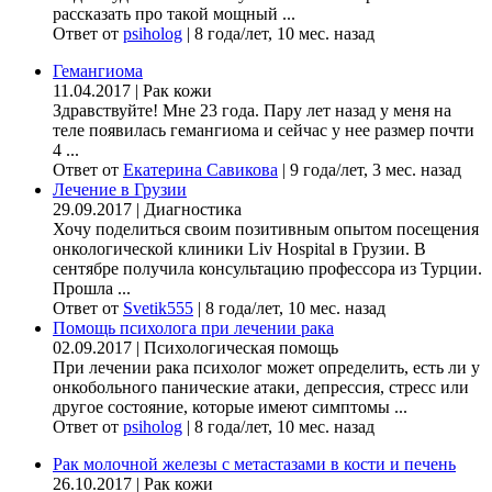
рассказать про такой мощный ...
Ответ от
psiholog
|
8 года/лет, 10 мес. назад
Гемангиома
11.04.2017
|
Рак кожи
Здравствуйте! Мне 23 года. Пару лет назад у меня на
теле появилась гемангиома и сейчас у нее размер почти
4 ...
Ответ от
Екатерина Савикова
|
9 года/лет, 3 мес. назад
Лечение в Грузии
29.09.2017
|
Диагностика
Хочу поделиться своим позитивным опытом посещения
онкологической клиники Liv Hospital в Грузии. В
сентябре получила консультацию профессора из Турции.
Прошла ...
Ответ от
Svetik555
|
8 года/лет, 10 мес. назад
Помощь психолога при лечении рака
02.09.2017
|
Психологическая помощь
При лечении рака психолог может определить, есть ли у
онкобольного панические атаки, депрессия, стресс или
другое состояние, которые имеют симптомы ...
Ответ от
psiholog
|
8 года/лет, 10 мес. назад
Рак молочной железы с метастазами в кости и печень
26.10.2017
|
Рак кожи