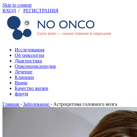
Skip to content
ВХОД
/
РЕГИСТРАЦИЯ
Исследования
Об онкологии
Диагностика
Онкоэнциклопедия
Лечение
Клиники
Врачи
Качество жизни
форум
Главная
›
Заболевание
›
Астроцитома головного мозга