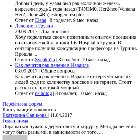
Добрый день, у мамы был рак молочной железы,
вырезали грудь 2 года назад (Т4N3M0, Her2/neo(Ventana
Her2, clone 4B5) estrogen reseptor ...
Ответ от
Elena
|
8 года/лет, 9 мес. назад
Лечение в Грузии
29.09.2017
|
Диагностика
Хочу поделиться своим позитивным опытом посещения
онкологической клиники Liv Hospital в Грузии. В
сентябре получила консультацию профессора из Турции.
Прошла ...
Ответ от
Svetik555
|
8 года/лет, 10 мес. назад
Как лечится рак печени в Израиле
03.09.2017
|
Общие вопросы
Как лечится рак печени в Израиле интересует многих
людей судя по количеству поисков в интернете. Стоит
рассказать про такой мощный ...
Ответ от
psiholog
|
8 года/лет, 10 мес. назад
Перейти на форум
Консультации онкологов
Екатерина Савикова
|
11.04.2017
Гемангиома
Обращаться нужно к дерматологу и хирургу. Методы лечения
могут быть разными, в зависимости от того, ...