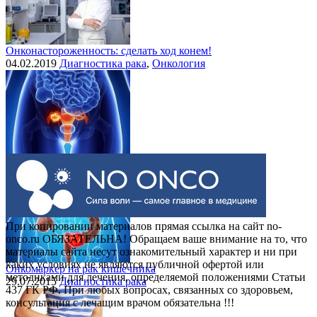
Онконастороженность: сделать ход конем!
04.02.2019
Диагностика рака
,
Онкология
Выделения при раке шейки матки
30.07.2015
Рак шейки матки
При копировании материалов прямая ссылка на сайт no-
onco.ru ОБЯЗАТЕЛЬНА! Обращаем ваше внимание на то, что
материалы сайта несут ознакомительный характер и ни при
каких условиях не являются публичной офертой или
Онкомаркер на рак кишечника
методиками для лечения, определяемой положениями Статьи
29.07.2015
Диагностика рака
437 ГК РФ. При любых вопросах, связанных со здоровьем,
консультация с лечащим врачом обязательна !!!