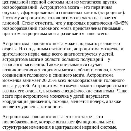
центральной нервной системы или из метастазов других
новообразований. Астроцитома мозга – это первичная
опухоль, сформированная из глиальных клеток (астроцитов).
Поэтому астроцитома головного мозга часто называется
глиомой. Стоит отметить, что у взрослых практически 40-45%
новообразований головного мозга представлены глиомами,
при этом астроцитома мозга развивается чаще всего.
Астроцитома головного мозга может поражать разные его
отделы. Но по данным статистики, астроцитома мозжечка и
зрительного нерва чаще всего диагностируется у детей,
астроцитома мозга в области больших полушарий – у
взрослого населения. Также описываются случаи
возникновения астроцитомы мозга в области ствола, в месте
соединения головного и спинного мозга. Астроцитома
мозжечка занимает 20-25% всех новообразований головного
мозга у детей. Астроцитома мозжечка может формироваться в
разных его отделах, вызывая специфические симптомы. Чаще
всего при астроцитоме мозжечка у детей нарушается
координация движений, походка, меняется почерк, а также
меняется уровень активности.
Астроцитома головного мозга: что это такое – это
новообразование, которое вызывает функциональные и
структурные изменения в центральной нервной системе,