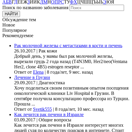
А
Б
В
Г
Д
Е
Ё
Ж
З
И
Й
К
Л
М
Н
О
П
Р
С
Т
У
Ф
Х
Ц
Ч
Ш
Щ
Ъ
Ы
Ь
Э
Ю
Я
Поиск по названию заболевания
Обсуждение тем
Новое
Популярное
Рекомендуемое
Рак молочной железы с метастазами в кости и печень
26.10.2017
|
Рак кожи
Добрый день, у мамы был рак молочной железы,
вырезали грудь 2 года назад (Т4N3M0, Her2/neo(Ventana
Her2, clone 4B5) estrogen reseptor ...
Ответ от
Elena
|
8 года/лет, 9 мес. назад
Лечение в Грузии
29.09.2017
|
Диагностика
Хочу поделиться своим позитивным опытом посещения
онкологической клиники Liv Hospital в Грузии. В
сентябре получила консультацию профессора из Турции.
Прошла ...
Ответ от
Svetik555
|
8 года/лет, 10 мес. назад
Как лечится рак печени в Израиле
03.09.2017
|
Общие вопросы
Как лечится рак печени в Израиле интересует многих
людей судя по количеству поисков в интернете. Стоит