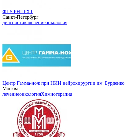
ФГУ РНЦРХТ
Санкт-Петербург
диагностика
лечение
онкология
Центр Гамма-нож при НИИ нейрохирургии им. Бурденко
Москва
лечение
онкология
Химиотерапия