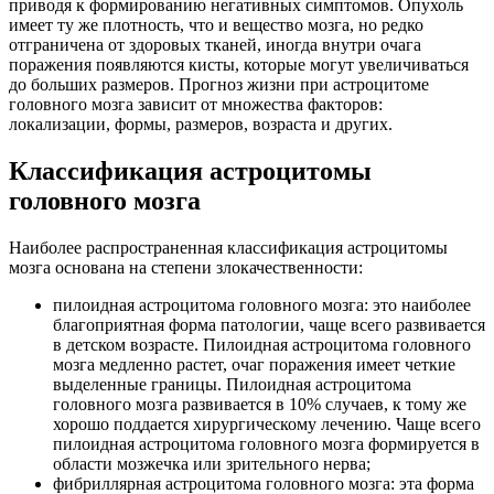
приводя к формированию негативных симптомов. Опухоль
имеет ту же плотность, что и вещество мозга, но редко
отграничена от здоровых тканей, иногда внутри очага
поражения появляются кисты, которые могут увеличиваться
до больших размеров. Прогноз жизни при астроцитоме
головного мозга зависит от множества факторов:
локализации, формы, размеров, возраста и других.
Классификация астроцитомы
головного мозга
Наиболее распространенная классификация астроцитомы
мозга основана на степени злокачественности:
пилоидная астроцитома головного мозга: это наиболее
благоприятная форма патологии, чаще всего развивается
в детском возрасте. Пилоидная астроцитома головного
мозга медленно растет, очаг поражения имеет четкие
выделенные границы. Пилоидная астроцитома
головного мозга развивается в 10% случаев, к тому же
хорошо поддается хирургическому лечению. Чаще всего
пилоидная астроцитома головного мозга формируется в
области мозжечка или зрительного нерва;
фибриллярная астроцитома головного мозга: эта форма