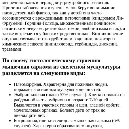
мышечная ткань в период внутриутробного развития.
Причины заболевания изучены мало. Берут во внимание
наследственный фактор, так как у детей она часто
ассоциируется с врожденными патологиями (синдромом Ли-
Фраумени, Горлина-Гольтца, множественным полипозом,
гигантским невусом, ретинобластомой, альбинизмом и т.д.), а
также встречается у близких родственников. Возникновение
опухоли связывают с воздействием радиации, некоторых
химических веществ (винилхлорид, гербициды, диоксин),
травмами.
По своему гистологическому строению
мышечная саркома из скелетной мускулатуры
разделяется на следующие виды:
Плеоморфная. Характерна для пожилых людей,
поражает в основном мускулы конечностей.
Эмбриональная (около 57% случаев). Клетки похожи на
рабдомиобласты эмбриона в возрасте 7-10 дней.
Выявляется в участках головы и шеи, глазной орбите,
мочеполовых органах. Болеют дети от трех до
двенадцати лет.
Ботроидная, или кистевидная мышечная саркома (6%
случаев). Характерна образованием опухоли,