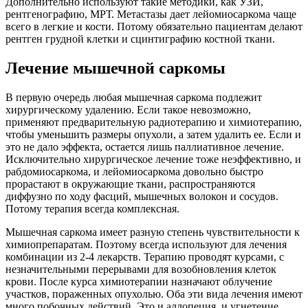
Дополнительно используют такие методики, как УЗИ,
рентгенографию, МРТ. Метастазы дает лейомиосаркома чаще
всего в легкие и кости. Потому обязательно пациентам делают
рентген грудной клетки и сцинтиграфию костной ткани.
Лечение мышечной саркомы
В первую очередь любая мышечная саркома подлежит
хирургическому удалению. Если такое невозможно,
применяют предварительную радиотерапию и химиотерапию,
чтобы уменьшить размеры опухоли, а затем удалить ее. Если и
это не дало эффекта, остается лишь паллиативное лечение.
Исключительно хирургическое лечение тоже неэффективно, и
рабдомиосаркома, и лейомиосаркома довольно быстро
прорастают в окружающие ткани, распространяются
диффузно по ходу фасций, мышечных волокон и сосудов.
Потому терапия всегда комплексная.
Мышечная саркома имеет разную степень чувствительности к
химиопрепаратам. Поэтому всегда используют для лечения
комбинации из 2-4 лекарств. Терапию проводят курсами, с
незначительными перерывами для возобновления клеток
крови. После курса химиотерапии назначают облучение
участков, пораженных опухолью. Оба эти вида лечения имеют
много побочных действий. Это и аллопеция, и угнетение