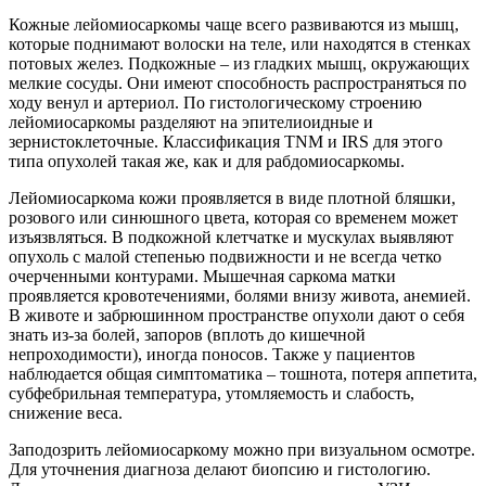
Кожные лейомиосаркомы чаще всего развиваются из мышц,
которые поднимают волоски на теле, или находятся в стенках
потовых желез. Подкожные – из гладких мышц, окружающих
мелкие сосуды. Они имеют способность распространяться по
ходу венул и артериол. По гистологическому строению
лейомиосаркомы разделяют на эпителиоидные и
зернистоклеточные. Классификация TNM и IRS для этого
типа опухолей такая же, как и для рабдомиосаркомы.
Лейомиосаркома кожи проявляется в виде плотной бляшки,
розового или синюшного цвета, которая со временем может
изъязвляться. В подкожной клетчатке и мускулах выявляют
опухоль с малой степенью подвижности и не всегда четко
очерченными контурами. Мышечная саркома матки
проявляется кровотечениями, болями внизу живота, анемией.
В животе и забрюшинном пространстве опухоли дают о себя
знать из-за болей, запоров (вплоть до кишечной
непроходимости), иногда поносов. Также у пациентов
наблюдается общая симптоматика – тошнота, потеря аппетита,
субфебрильная температура, утомляемость и слабость,
снижение веса.
Заподозрить лейомиосаркому можно при визуальном осмотре.
Для уточнения диагноза делают биопсию и гистологию.