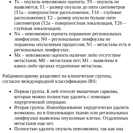
Тх – опухоль невозможно оценить; Т0 – опухоль не
выявляется; Т1 – размер опухоли до пяти сантиметров
(Т1а – поверхностное расположение, Т1б – глубокое
расположение); Т2 – размер опухоли больше пяти
сантиметров (Т2а – поверхностная локализация, Т2б –
глубокая локализация).
Nx – невозможно оценить поражение региональных
лимфоузлов; N0 – региональные лимфоузлы не
поражены опухолевым процессом; N1 – метастазы есть в
региональных лимфоузлах.
Мх – невозможно оценить наличие либо отсутствие
метастазов; М0 – метастазов нет; М1 – выявлены в
каких-либо органах отдаленные метастазы.
Рабдомиосаркому разделяют на клинические группы,
согласно международной классификации IRS:
Первая группа. К ней относят мышечные саркомы,
которые можно полностью удалить с помощью
хирургической операции.
Вторая группа. Новообразование хирургически удалить
возможно, но в близлежащих тканях или региональных
лимфоузлах выявлены опухолевые клетки. Отдаленных
метастазов еще нет.
Полностью удалить опухоль невозможно, так как она