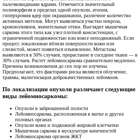
палочковидными ядрами. Отмечается значительный
полиморфизм в пределах одной опухоли, атопия,
гиперхромия ядер при окрашивании, различное количество
активных митозов. Могут выявляться участки некроза,
кровоизлияния, значительные отеки. Выглядит мышечная
саркома этого типа как узел плотной консистенции, с
ограниченной подвижностью или вовсе неподвижный. Если
процесс локализован вблизи поверхности кожи или
слизистой, может появиться изъязвление. Метастазы
выявляются в 50% случаев, прорастание в соседние ткани — в
30% случаев. Растет лейомиосаркома сравнительно медленно.
Причины возникновения до сих пор не изучены.
Предполагают, что факторами риска являются облучение,
травмы, малигнизация доброкачественных лейомиом.
По локализации опухоли различают следующие
виды лейомиосаркомы:
Опухоли в забрюшинной полости
Лейомиосаркома, расположенная в матке и других
половых органах
Опухоли кожи и подкожной жировой клетчатки
Мышечная саркома в мускулатуре конечностей
Лейомиосаркома органов ЖКТ