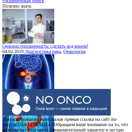
Расширенный поиск
Полезно знать
Онконастороженность: сделать ход конем!
04.02.2019
Диагностика рака
,
Онкология
Выделения при раке шейки матки
30.07.2015
Рак шейки матки
При копировании материалов прямая ссылка на сайт no-
onco.ru ОБЯЗАТЕЛЬНА! Обращаем ваше внимание на то, что
материалы сайта несут ознакомительный характер и ни при