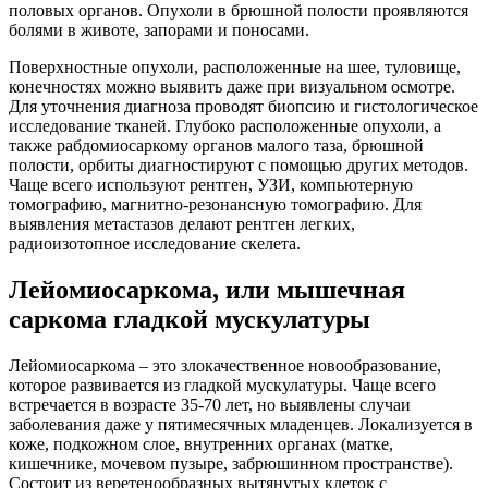
половых органов. Опухоли в брюшной полости проявляются
болями в животе, запорами и поносами.
Поверхностные опухоли, расположенные на шее, туловище,
конечностях можно выявить даже при визуальном осмотре.
Для уточнения диагноза проводят биопсию и гистологическое
исследование тканей. Глубоко расположенные опухоли, а
также рабдомиосаркому органов малого таза, брюшной
полости, орбиты диагностируют с помощью других методов.
Чаще всего используют рентген, УЗИ, компьютерную
томографию, магнитно-резонансную томографию. Для
выявления метастазов делают рентген легких,
радиоизотопное исследование скелета.
Лейомиосаркома, или мышечная
саркома гладкой мускулатуры
Лейомиосаркома – это злокачественное новообразование,
которое развивается из гладкой мускулатуры. Чаще всего
встречается в возрасте 35-70 лет, но выявлены случаи
заболевания даже у пятимесячных младенцев. Локализуется в
коже, подкожном слое, внутренних органах (матке,
кишечнике, мочевом пузыре, забрюшинном пространстве).
Состоит из веретенообразных вытянутых клеток с