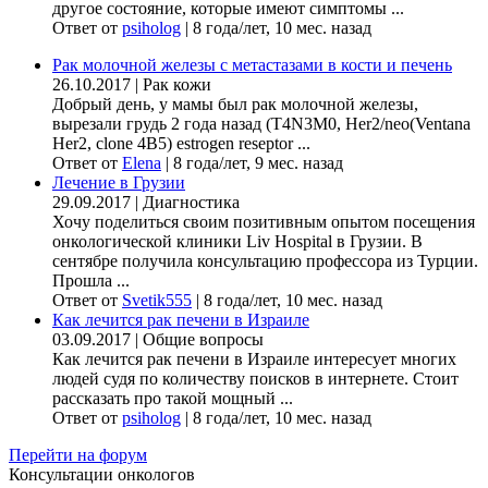
другое состояние, которые имеют симптомы ...
Ответ от
psiholog
|
8 года/лет, 10 мес. назад
Рак молочной железы с метастазами в кости и печень
26.10.2017
|
Рак кожи
Добрый день, у мамы был рак молочной железы,
вырезали грудь 2 года назад (Т4N3M0, Her2/neo(Ventana
Her2, clone 4B5) estrogen reseptor ...
Ответ от
Elena
|
8 года/лет, 9 мес. назад
Лечение в Грузии
29.09.2017
|
Диагностика
Хочу поделиться своим позитивным опытом посещения
онкологической клиники Liv Hospital в Грузии. В
сентябре получила консультацию профессора из Турции.
Прошла ...
Ответ от
Svetik555
|
8 года/лет, 10 мес. назад
Как лечится рак печени в Израиле
03.09.2017
|
Общие вопросы
Как лечится рак печени в Израиле интересует многих
людей судя по количеству поисков в интернете. Стоит
рассказать про такой мощный ...
Ответ от
psiholog
|
8 года/лет, 10 мес. назад
Перейти на форум
Консультации онкологов