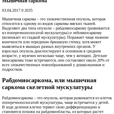
Мышечная саркома
03.04.2017
0
2035
Мышечная саркома – это злокачественная опухоль, которая
относится к одному из видов саркомы мягких тканей.
Выделяют два типа опухоли – рабдомиосаркому (развивается
из поперечнополосатой мускулатуры) и лейомиосаркому
(возникает из гладкой мускулатуры). Поражает чаще нижние
конечности или переднюю брюшную стенку, хотя может
выявляться в мышцах разных внутренних органов. У
взрослых опухоль диагностируют в основном в среднем
возрасте, у мужчин несколько чаще, чем у женщин. Детские
миосаркомы тоже встречаются, они составляют около 20% от
всех злокачественных новообразований у дошкольников и
подростков.
Рабдомиосаркома, или мышечная
саркома скелетной мускулатуры
Рабдомиосаркома – это опухоль, которая развивается из клеток
поперечнополосатой мускулатуры, чаще встречается у детей.
В ходе деления клетки теряют свою дифференциацию и
становятся похожи на рабдомиобласты, из которых растет