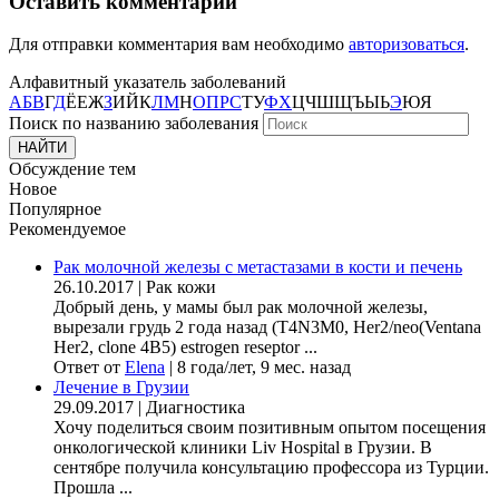
Оставить комментарий
Для отправки комментария вам необходимо
авторизоваться
.
Алфавитный указатель заболеваний
А
Б
В
Г
Д
Ё
Е
Ж
З
И
Й
К
Л
М
Н
О
П
Р
С
Т
У
Ф
Х
Ц
Ч
Ш
Щ
Ъ
Ы
Ь
Э
Ю
Я
Поиск по названию заболевания
Обсуждение тем
Новое
Популярное
Рекомендуемое
Рак молочной железы с метастазами в кости и печень
26.10.2017
|
Рак кожи
Добрый день, у мамы был рак молочной железы,
вырезали грудь 2 года назад (Т4N3M0, Her2/neo(Ventana
Her2, clone 4B5) estrogen reseptor ...
Ответ от
Elena
|
8 года/лет, 9 мес. назад
Лечение в Грузии
29.09.2017
|
Диагностика
Хочу поделиться своим позитивным опытом посещения
онкологической клиники Liv Hospital в Грузии. В
сентябре получила консультацию профессора из Турции.
Прошла ...