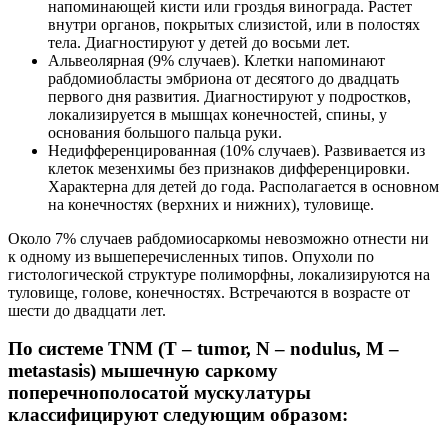
напоминающей кисти или гроздья винограда. Растет
внутри органов, покрытых слизистой, или в полостях
тела. Диагностируют у детей до восьми лет.
Альвеолярная (9% случаев). Клетки напоминают
рабдомиобласты эмбриона от десятого до двадцать
первого дня развития. Диагностируют у подростков,
локализируется в мышцах конечностей, спины, у
основания большого пальца руки.
Недифференцированная (10% случаев). Развивается из
клеток мезенхимы без признаков дифференцировки.
Характерна для детей до года. Располагается в основном
на конечностях (верхних и нижних), туловище.
Около 7% случаев рабдомиосаркомы невозможно отнести ни
к одному из вышеперечисленных типов. Опухоли по
гистологической структуре полиморфны, локализируются на
туловище, голове, конечностях. Встречаются в возрасте от
шести до двадцати лет.
По системе TNM (T – tumor, N – nodulus, M –
metastasis) мышечную саркому
поперечнополосатой мускулатуры
классифицируют следующим образом: