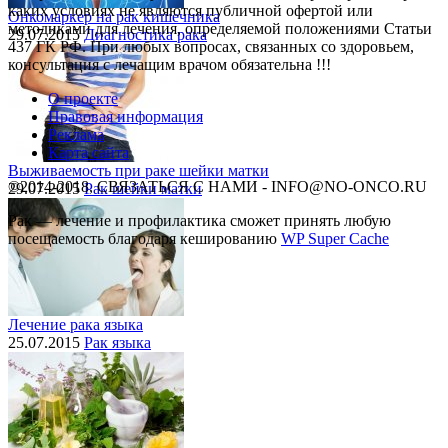
каких условиях не являются публичной офертой или
Онкомаркер на рак кишечника
методиками для лечения, определяемой положениями Статьи
29.07.2015
Диагностика рака
437 ГК РФ. При любых вопросах, связанных со здоровьем,
консультация с лечащим врачом обязательна !!!
О проекте
Правовая информация
Реклама
Карта сайта
Выживаемость при раке шейки матки
©2014-2018, СВЯЗАТЬСЯ С НАМИ - INFO@NO-ONCO.RU
29.07.2015
Рак шейки матки
Рак — лечение и профилактика cможет принять любую
посещаемость благодаря кешированию
WP Super Cache
Лечение рака языка
25.07.2015
Рак языка