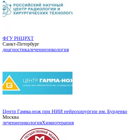
ФГУ РНЦРХТ
Санкт-Петербург
диагностика
лечение
онкология
Центр Гамма-нож при НИИ нейрохирургии им. Бурденко
Москва
лечение
онкология
Химиотерапия