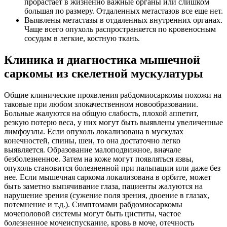
прорастает в жизненно важные органы или слишком
большая по размеру. Отдаленных метастазов все еще нет.
Выявлены метастазы в отдаленных внутренних органах.
Чаще всего опухоль распространяется по кровеносным
сосудам в легкие, костную ткань.
Клиника и диагностика мышечной
саркомы из скелетной мускулатуры
Общие клинические проявления рабдомиосаркомы похожи на
таковые при любом злокачественном новообразовании.
Больные жалуются на общую слабость, плохой аппетит,
резкую потерю веса, у них могут быть выявлены увеличенные
лимфоузлы. Если опухоль локализована в мускулах
конечностей, спины, шеи, то она достаточно легко
выявляется. Образование малоподвижное, вначале
безболезненное. Затем на коже могут появляться язвы,
опухоль становится болезненной при пальпации или даже без
нее. Если мышечная саркома локализована в орбите, может
быть заметно выпячивание глаза, пациенты жалуются на
нарушение зрения (сужение поля зрения, двоение в глазах,
потемнение и т.д.). Симптомами рабдомиосаркомы
мочеполовой системы могут быть циститы, частое
болезненное мочеиспускание, кровь в моче, отечность