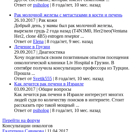
Ответ от
psiholog
|
8 года/лет, 10 мес. назад
Рак молочной железы с метастазами в кости и печень
26.10.2017
|
Рак кожи
Добрый день, у мамы был рак молочной железы,
вырезали грудь 2 года назад (Т4N3M0, Her2/neo(Ventana
Her2, clone 4B5) estrogen reseptor ...
Ответ от
Elena
|
8 года/лет, 9 мес. назад
Лечение в Грузии
29.09.2017
|
Диагностика
Хочу поделиться своим позитивным опытом посещения
онкологической клиники Liv Hospital в Грузии. В
сентябре получила консультацию профессора из Турции.
Прошла ...
Ответ от
Svetik555
|
8 года/лет, 10 мес. назад
Как лечится рак печени в Израиле
03.09.2017
|
Общие вопросы
Как лечится рак печени в Израиле интересует многих
людей судя по количеству поисков в интернете. Стоит
рассказать про такой мощный ...
Ответ от
psiholog
|
8 года/лет, 10 мес. назад
Перейти на форум
Консультации онкологов
Екатерина Савикова
|
11.04.2017