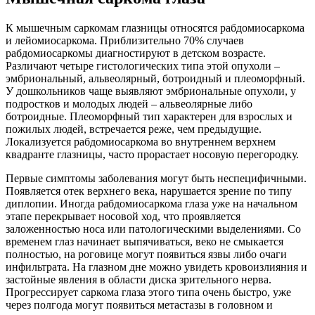
К мышечным саркомам глазницы относятся рабдомиосаркома
и лейомиосаркома. Приблизительно 70% случаев
рабдомиосаркомы диагностируют в детском возрасте.
Различают четыре гистологических типа этой опухоли –
эмбриональный, альвеолярный, ботроидный и плеоморфный.
У дошкольников чаще выявляют эмбриональные опухоли, у
подростков и молодых людей – альвеолярные либо
ботроидные. Плеоморфный тип характерен для взрослых и
пожилых людей, встречается реже, чем предыдущие.
Локализуется рабдомиосаркома во внутреннем верхнем
квадранте глазницы, часто прорастает носовую перегородку.
Первые симптомы заболевания могут быть неспецифичными.
Появляется отек верхнего века, нарушается зрение по типу
диплопии. Иногда рабдомиосаркома глаза уже на начальном
этапе перекрывает носовой ход, что проявляется
заложенностью носа или патологическими выделениями. Со
временем глаз начинает выпячиваться, веко не смыкается
полностью, на роговице могут появиться язвы либо очаги
инфильтрата. На глазном дне можно увидеть кровоизлияния и
застойные явления в области диска зрительного нерва.
Прогрессирует саркома глаза этого типа очень быстро, уже
через полгода могут появиться метастазы в головном и