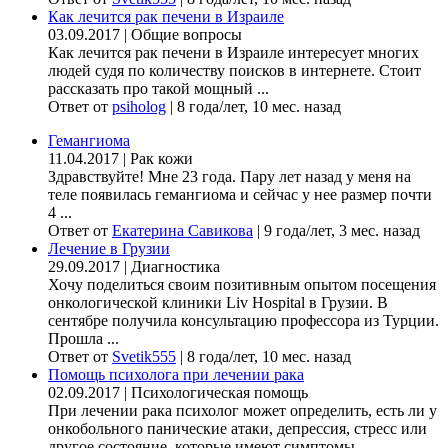
Как лечится рак печени в Израиле
03.09.2017
|
Общие вопросы
Как лечится рак печени в Израиле интересует многих
людей судя по количеству поисков в интернете. Стоит
рассказать про такой мощный ...
Ответ от
psiholog
|
8 года/лет, 10 мес. назад
Гемангиома
11.04.2017
|
Рак кожи
Здравствуйте! Мне 23 года. Пару лет назад у меня на
теле появилась гемангиома и сейчас у нее размер почти
4 ...
Ответ от
Екатерина Савикова
|
9 года/лет, 3 мес. назад
Лечение в Грузии
29.09.2017
|
Диагностика
Хочу поделиться своим позитивным опытом посещения
онкологической клиники Liv Hospital в Грузии. В
сентябре получила консультацию профессора из Турции.
Прошла ...
Ответ от
Svetik555
|
8 года/лет, 10 мес. назад
Помощь психолога при лечении рака
02.09.2017
|
Психологическая помощь
При лечении рака психолог может определить, есть ли у
онкобольного панические атаки, депрессия, стресс или
другое состояние, которые имеют симптомы ...