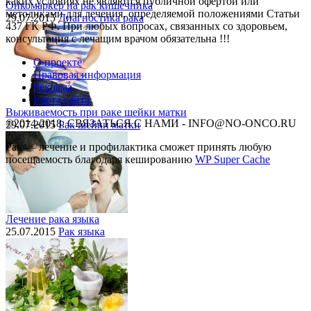
каких условиях не являются публичной офертой или
Онкомаркер на рак кишечника
методиками для лечения, определяемой положениями Статьи
29.07.2015
Диагностика рака
437 ГК РФ. При любых вопросах, связанных со здоровьем,
консультация с лечащим врачом обязательна !!!
О проекте
Правовая информация
Реклама
Карта сайта
Выживаемость при раке шейки матки
©2014-2018, СВЯЗАТЬСЯ С НАМИ - INFO@NO-ONCO.RU
29.07.2015
Рак шейки матки
Рак — лечение и профилактика cможет принять любую
посещаемость благодаря кешированию
WP Super Cache
Лечение рака языка
25.07.2015
Рак языка