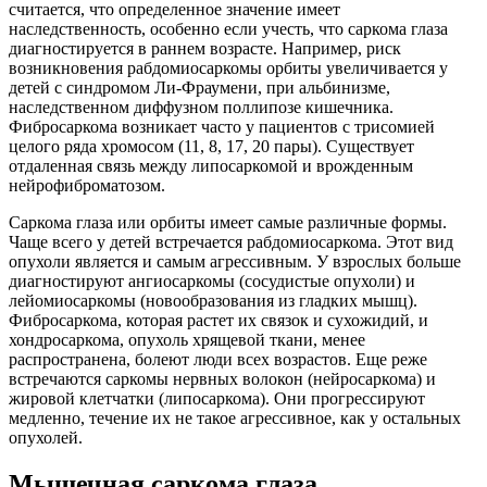
считается, что определенное значение имеет
наследственность, особенно если учесть, что саркома глаза
диагностируется в раннем возрасте. Например, риск
возникновения рабдомиосаркомы орбиты увеличивается у
детей с синдромом Ли-Фраумени, при альбинизме,
наследственном диффузном поллипозе кишечника.
Фибросаркома возникает часто у пациентов с трисомией
целого ряда хромосом (11, 8, 17, 20 пары). Существует
отдаленная связь между липосаркомой и врожденным
нейрофиброматозом.
Саркома глаза или орбиты имеет самые различные формы.
Чаще всего у детей встречается рабдомиосаркома. Этот вид
опухоли является и самым агрессивным. У взрослых больше
диагностируют ангиосаркомы (сосудистые опухоли) и
лейомиосаркомы (новообразования из гладких мышц).
Фибросаркома, которая растет их связок и сухожидий, и
хондросаркома, опухоль хрящевой ткани, менее
распространена, болеют люди всех возрастов. Еще реже
встречаются саркомы нервных волокон (нейросаркома) и
жировой клетчатки (липосаркома). Они прогрессируют
медленно, течение их не такое агрессивное, как у остальных
опухолей.
Мышечная саркома глаза