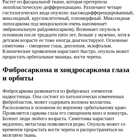
Растет из фасциальной ткани, которая претерпела
липобластическую дифференциацию. Различают четыре
гистологических вида опухоли: высокодифференцированный,
миксоидный, круглоклеточный, плеоморфный. Миксоидная
липосаркома под микроскопом очень напоминает
эмбриональную рабдомиосаркому. Возникает опухоль в
основном после тридцати пяти лет, больше у мужчин, хотя в
детском возрасте ее тоже иногда диагностируют. Основные
симптомы – смещение глаза, диплопия, экзофтальм.
Клинические проявления нарастают быстро, опухоль может
прорастать орбитальные мышцы, кости черепа.
Фибросаркома и хондросаркома глаза
и орбиты
Фибросаркома развивается из фиброзных элементов
надкостницы. Она состоит из патологически измененных
фибробластов, может содержать волокна коллагена.
Расположена в основном по верхнему орбитальному краю.
Проявляется саркома глаза его смещением вниз и вовнутрь.
Болеют люди любого возраста. Симптомы нарастают
медленно, метастазы появляются редко. Опухоль может со
временем прорастать кости черепа и распространяться на
мозговую ткань.