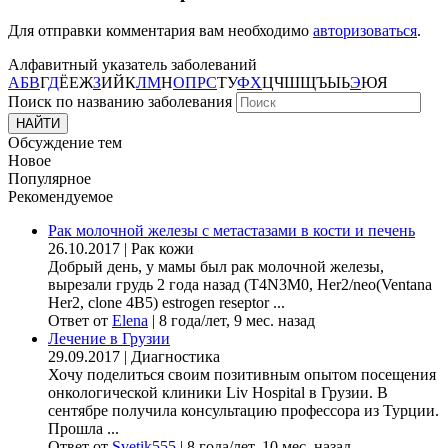
Для отправки комментария вам необходимо
авторизоваться
.
Алфавитный указатель заболеваний
А
Б
В
Г
Д
Ё
Е
Ж
З
И
Й
К
Л
М
Н
О
П
Р
С
Т
У
Ф
Х
Ц
Ч
Ш
Щ
Ъ
Ы
Ь
Э
Ю
Я
Поиск по названию заболевания
Обсуждение тем
Новое
Популярное
Рекомендуемое
Рак молочной железы с метастазами в кости и печень
26.10.2017
|
Рак кожи
Добрый день, у мамы был рак молочной железы,
вырезали грудь 2 года назад (Т4N3M0, Her2/neo(Ventana
Her2, clone 4B5) estrogen reseptor ...
Ответ от
Elena
|
8 года/лет, 9 мес. назад
Лечение в Грузии
29.09.2017
|
Диагностика
Хочу поделиться своим позитивным опытом посещения
онкологической клиники Liv Hospital в Грузии. В
сентябре получила консультацию профессора из Турции.
Прошла ...
Ответ от
Svetik555
|
8 года/лет, 10 мес. назад