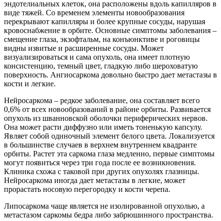
эндотелиальных клеток, она расположены вдоль капилляров в
виде тяжей. Со временем элементы новообразования
перекрывают капилляры и более крупные сосуды, нарушая
кровоснабжение в орбите. Основные симптомы заболевания –
смещение глаза, экзофтальм, на конъюнктиве и роговицы
видны извитые и расширенные сосуды. Может
визуализироваться и сама опухоль, она имеет плотную
консистенцию, темный цвет, гладкую либо шероховатую
поверхность. Ангиосаркома довольно быстро дает метастазы в
кости и легкие.
Нейросаркома – редкое заболевание, она составляет всего
0,6% от всех новообразований в районе орбиты. Развивается
опухоль из шванновской оболочки периферических нервов.
Она может расти диффузно или иметь тоненькую капсулу.
Являет собой одиночный элемент белого цвета. Локализуется
в большинстве случаев в верхнем внутреннем квадранте
орбиты. Растет эта саркома глаза медленно, первые симптомы
могут появиться через три года после ее возникновения.
Клиника схожа с таковой при других опухолях глазницы.
Нейросаркома иногда дает метастазы в легкие, может
прорастать носовую перегородку и кости черепа.
Липосаркома чаще является не изолированной опухолью, а
метастазом саркомы бедра либо забрюшинного пространства.