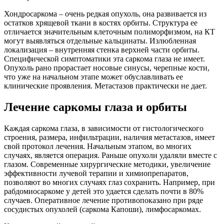
Хондросаркома – очень редкая опухоль, она развивается из
остатков хрящевой ткани в костях орбиты. Структура ее
отличается значительным клеточным полиморфизмом, на КТ
могут выявляться отдельные кальцинаты. Излюбленная
локализация – внутренняя стенка верхней части орбиты.
Специфической симптоматики эта саркома глаза не имеет.
Опухоль рано прорастает носовые синусы, черепные кости,
что уже на начальном этапе может обуславливать ее
клинические проявления. Метастазов практически не дает.
Лечение саркомы глаза и орбиты
Каждая саркома глаза, в зависимости от гистологического
строения, размера, инфильтрации, наличия метастазов, имеет
свой протокол лечения. Начальным этапом, во многих
случаях, является операция. Раньше опухоли удаляли вместе с
глазом. Современные хирургические методики, увеличение
эффективности лучевой терапии и химиопрепаратов,
позволяют во многих случаях глаз сохранить. Например, при
рабдомиосаркоме у детей это удается сделать почти в 80%
случаев. Оперативное лечение противопоказано при ряде
сосудистых опухолей (саркома Капоши), лимфосаркомах.