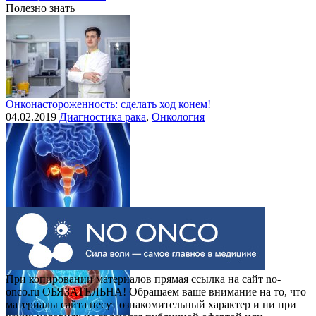
Полезно знать
Онконастороженность: сделать ход конем!
04.02.2019
Диагностика рака
,
Онкология
Выделения при раке шейки матки
30.07.2015
Рак шейки матки
При копировании материалов прямая ссылка на сайт no-
onco.ru ОБЯЗАТЕЛЬНА! Обращаем ваше внимание на то, что
материалы сайта несут ознакомительный характер и ни при