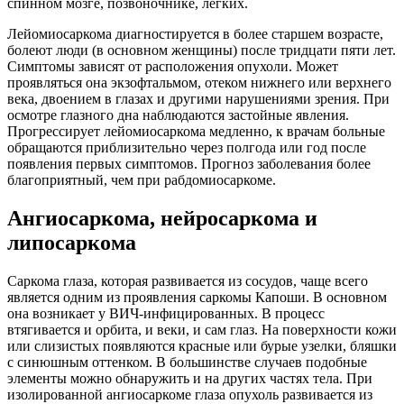
спинном мозге, позвоночнике, легких.
Лейомиосаркома диагностируется в более старшем возрасте,
болеют люди (в основном женщины) после тридцати пяти лет.
Симптомы зависят от расположения опухоли. Может
проявляться она экзофтальмом, отеком нижнего или верхнего
века, двоением в глазах и другими нарушениями зрения. При
осмотре глазного дна наблюдаются застойные явления.
Прогрессирует лейомиосаркома медленно, к врачам больные
обращаются приблизительно через полгода или год после
появления первых симптомов. Прогноз заболевания более
благоприятный, чем при рабдомиосаркоме.
Ангиосаркома, нейросаркома и
липосаркома
Саркома глаза, которая развивается из сосудов, чаще всего
является одним из проявления саркомы Капоши. В основном
она возникает у ВИЧ-инфицированных. В процесс
втягивается и орбита, и веки, и сам глаз. На поверхности кожи
или слизистых появляются красные или бурые узелки, бляшки
с синюшным оттенком. В большинстве случаев подобные
элементы можно обнаружить и на других частях тела. При
изолированной ангиосаркоме глаза опухоль развивается из