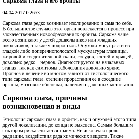
Саркома глаза и его орбиты
04.04.2017
0
2653
Саркома глаза редко возникает изолированно и сама по себе.
В большинстве случаев этот орган вовлекается в процесс при
злокачественных новообразованиях орбиты. Саркома чаще
всего возникают у детей дошкольников или младших
школьников, а также у подростков. Опухоли могут расти из
гладкой либо поперечнополосатой мускулатуры глазницы,
жировой и соединительной ткани, сосудов, костей и хрящей,
довольно редко – нервов. Диагностируется на начальных
этапах, так как симптомы заболевания довольно яркие.
Прогноз и лечение во многом зависят от гистологического
типа саркомы глаза, степени прорастания ее в соседние
органы, мозговые оболочки, наличия отдаленных метастазов.
Саркома глаза, причины
возникновения и виды
Этиология саркомы глаза и орбиты, как и опухолей этого типа
другой локализации, до конца не выяснена. Самым большим
фактором риска считается травма. Не исключают роль
радиации, воздействия ряда химических веществ. Также