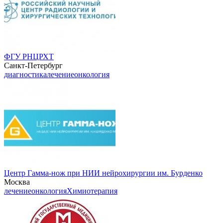
ФГУ РНЦРХТ
Санкт-Петербург
диагностика
лечение
онкология
Центр Гамма-нож при НИИ нейрохирургии им. Бурденко
Москва
лечение
онкология
Химиотерапия