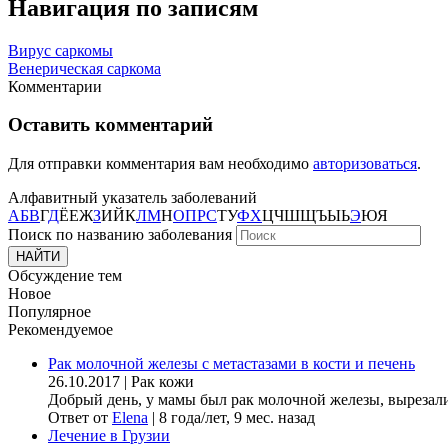
Навигация по записям
Вирус саркомы
Венерическая саркома
Комментарии
Оставить комментарий
Для отправки комментария вам необходимо
авторизоваться
.
Алфавитный указатель заболеваний
А
Б
В
Г
Д
Ё
Е
Ж
З
И
Й
К
Л
М
Н
О
П
Р
С
Т
У
Ф
Х
Ц
Ч
Ш
Щ
Ъ
Ы
Ь
Э
Ю
Я
Поиск по названию заболевания
Обсуждение тем
Новое
Популярное
Рекомендуемое
Рак молочной железы с метастазами в кости и печень
26.10.2017
|
Рак кожи
Добрый день, у мамы был рак молочной железы, вырезали гр
Ответ от
Elena
|
8 года/лет, 9 мес. назад
Лечение в Грузии