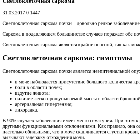
Светлоклеточная саркома
31.03.2017
0
1447
Светлоклеточная саркома почки – довольно редкое заболевание
Саркома в подавляющем большинстве случаев поражает обе поч
Светлоклеточная саркома является крайне опасной, так как мож
Светлоклеточная саркома: симптомы
Светлоклеточная саркома почки является неэпителиальной оп
в моче наблюдается присутствие большого количества кр
боли в области почек;
вздутие живота;
наличие легко прощупываемой массы в области брюшной
артериальная гипертензия;
лихорадка.
В 90% случаев заболевания имеет место гематурия. При этом 
другими функциональными отклонениями. Как правило, она обил
настолько обильными, что в моче скапливаются сгустки крови,
вызывают задержку отхождения мочи.