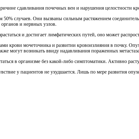
ричине сдавливания почечных вен и нарушения целостности кро
ем 50% случаев. Они вызваны сильным растяжением соединитель
 органов и нервных узлов.
зрастаться и достигает лимфатических путей, оно может распрос
ами крови мочеточника и развитии кровоизлияния в почку. Опух
акже могут возникать ввиду надавливания пораженных метастаз
таться в организме без какой-либо симптоматики. Активно раст
вствие у пациентов не ухудшается. Лишь по мере развития опухо