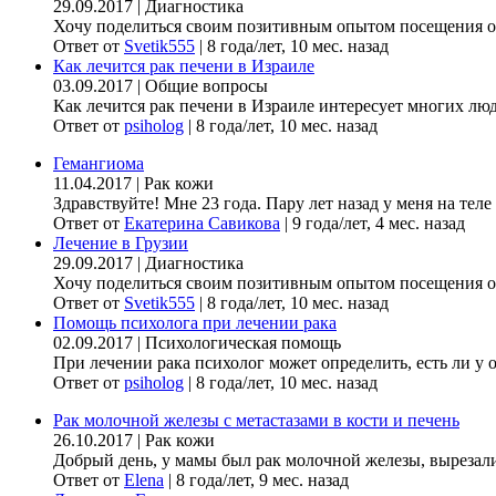
29.09.2017
|
Диагностика
Хочу поделиться своим позитивным опытом посещения онк
Ответ от
Svetik555
|
8 года/лет, 10 мес. назад
Как лечится рак печени в Израиле
03.09.2017
|
Общие вопросы
Как лечится рак печени в Израиле интересует многих люде
Ответ от
psiholog
|
8 года/лет, 10 мес. назад
Гемангиома
11.04.2017
|
Рак кожи
Здравствуйте! Мне 23 года. Пару лет назад у меня на теле
Ответ от
Екатерина Савикова
|
9 года/лет, 4 мес. назад
Лечение в Грузии
29.09.2017
|
Диагностика
Хочу поделиться своим позитивным опытом посещения онк
Ответ от
Svetik555
|
8 года/лет, 10 мес. назад
Помощь психолога при лечении рака
02.09.2017
|
Психологическая помощь
При лечении рака психолог может определить, есть ли у 
Ответ от
psiholog
|
8 года/лет, 10 мес. назад
Рак молочной железы с метастазами в кости и печень
26.10.2017
|
Рак кожи
Добрый день, у мамы был рак молочной железы, вырезали гр
Ответ от
Elena
|
8 года/лет, 9 мес. назад