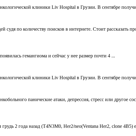
ологической клиники Liv Hospital в Грузии. В сентябре получи
й судя по количеству поисков в интернете. Стоит рассказать пр
 появилась гемангиома и сейчас у нее размер почти 4 ...
ологической клиники Liv Hospital в Грузии. В сентябре получи
онкобольного панические атаки, депрессия, стресс или другое со
удь 2 года назад (Т4N3M0, Her2/neo(Ventana Her2, clone 4B5) estr