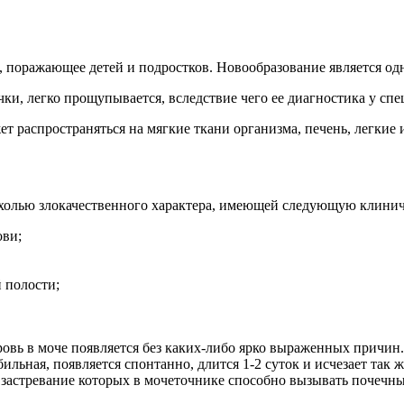
, поражающее детей и подростков. Новообразование является од
ки, легко прощупывается, вследствие чего ее диагностика у спе
ет распространяться на мягкие ткани организма, печень, легкие и
ухолью злокачественного характера, имеющей следующую клини
ови;
 полости;
кровь в моче появляется без каких-либо ярко выраженных прич
ьная, появляется спонтанно, длится 1-2 суток и исчезает так ж
 застревание которых в мочеточнике способно вызывать почечны